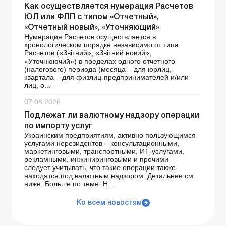
Как осуществляется нумерация Расчетов
ЮЛ или ФЛП с типом «Отчетный»,
«Отчетный новый», «Уточняющий»
Нумерация Расчетов осуществляется в
хронологическом порядке независимо от типа
Расчетов («Звітний», «Звітний новий»,
«Уточнюючий») в пределах одного отчетного
(налогового) периода (месяца – для юрлиц,
квартала – для физлиц-предпринимателей и/или
лиц, о...
07.08.2026
Подлежат ли валютному надзору операции
по импорту услуг
Украинским предприятиям, активно пользующимся
услугами нерезидентов – консультационными,
маркетинговыми, транспортными, ИТ-услугами,
рекламными, инжиниринговыми и прочими –
следует учитывать, что такие операции также
находятся под валютным надзором. Детальнее см.
ниже. Больше по теме: Н...
Ко всем новостям