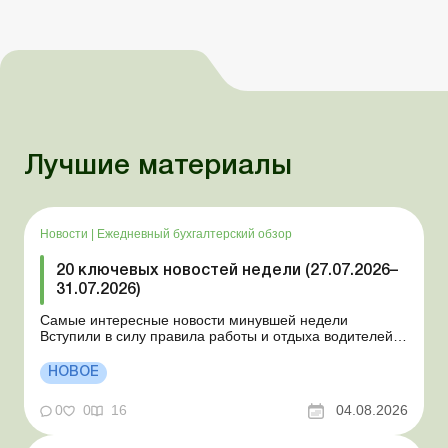
Лучшие материалы
Новости
|
Ежедневный бухгалтерский обзор
20 ключевых новостей недели (27.07.2026–
31.07.2026)
Самые интересные новости минувшей недели
Вступили в силу правила работы и отдыха водителей
Президент подписал законы о мобилизации и военном
положении Для сельхозпредприятий и ФЛП введены
НОВОЕ
новые разовые статистические формы Со 2 августа
изменяется порядок зачисления отдельных периодов
0
0
16
04.08.2026
работы в стр...