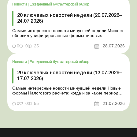
Новости
|
Ежедневный бухгалтерский обзор
20 ключевых новостей недели (20.07.2026–
24.07.2026)
Самые интересные новости минувшей недели Минюст
обновил унифицированные формы типовых
документов для юрлиц Минэкономики отозвало
новость о создании координационного центра по
0
0
25
28.07.2026
организации бронирования У работника выявлен
статус «в розыске»: что нужно знать работодателям
Закон о ВПЛ: ка...
Новости
|
Ежедневный бухгалтерский обзор
20 ключевых новостей недели (13.07.2026–
17.07.2026)
Самые интересные новости минувшей недели Новые
формы Налогового расчета: когда и за какие периоды
отчитываться Порядок оформления и
переоформления отсрочки от призыва во время
0
0
55
21.07.2026
мобилизации усовершенствован Кабмин создал
Координационный центр по организации
бронирования военнообязанных Верховная Ра...