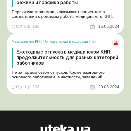
режима и графика работы
Первичную медпомощь оказывают пациентам в
соответствии с режимом работы медицинского КНП
(часов приема пациентов). Но человек не выбирает,
когда ему болеть, и организм не подстроен под график
0
0
180
15.05.2024
работы медзаведений. Поэтому иногда возникает
необходимость обратиться за медпомощью вне часов
приема пациен...
Медицинские КНП
|
Оплата труда и кадровый учет
Ежегодные отпуска в медицинском КНП:
продолжительность для разных категорий
работников
Не за горами сезон отпусков. Кроме ежегодного
основного работникам, в частности, заведений
здравоохранения могут предоставляться и ежегодные
дополнительные отпуска. И здесь многое зависит от
0
1
233
29.03.2024
профиля заведения, выполняемой работы, должности
или профессии, стажа работы. Поэтому медицинским
КНП непреме...