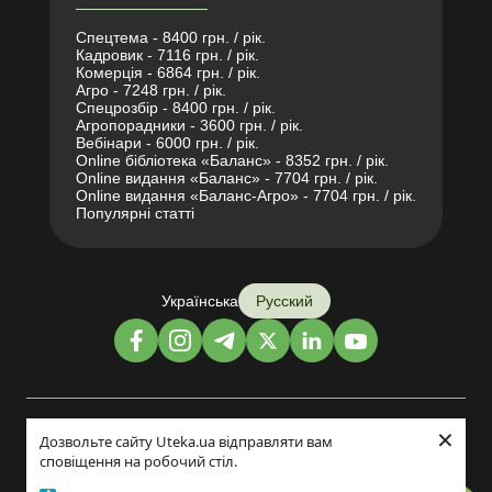
Спецтема - 8400 грн. / рік.
Кадровик - 7116 грн. / рік.
Комерція - 6864 грн. / рік.
Агро - 7248 грн. / рік.
Спецрозбір - 8400 грн. / рік.
Агропорадники - 3600 грн. / рік.
Вебінари - 6000 грн. / рік.
Online бібліотека «Баланс» - 8352 грн. / рік.
Online видання «Баланс» - 7704 грн. / рік.
Online видання «Баланс-Агро» - 7704 грн. / рік.
Популярні статті
Українська
Русский
×
Дизайн и разработка:
Дозвольте сайту Uteka.ua відправляти вам
сповіщення на робочий стіл.