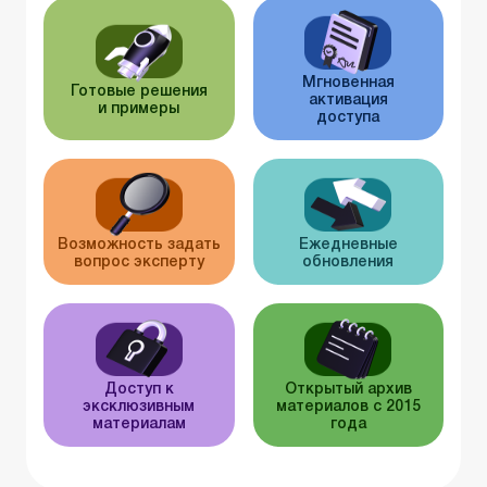
Мгновенная
Готовые решения
активация
и примеры
доступа
Возможность задать
Ежедневные
вопрос эксперту
обновления
Доступ к
Открытый архив
эксклюзивным
материалов с 2015
материалам
года