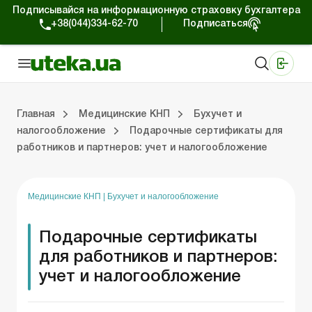
Подписывайся на информационную страховку бухгалтера
+38(044)334-62-70
Подписаться
Медицинские КНП
Online издание «Баланс»
Online издание «Баланс-Агро»
Online библиотека «Баланс»
Портал Баланс-Бюджет
Сервисы Баланс-Бюджет
Мир позитива
Организационные документы
Оплата труда и кадровый учет
Главная
Медицинские КНП
Бухучет и
налогообложение
Подарочные сертификаты для
работников и партнеров: учет и налогообложение
ые документы
да и кадровый учет
Планирование деятельности
Юридическая поддержка
Бухучет и нало
Медицинские КНП
|
Бухучет и налогообложение
Подарочные сертификаты
для работников и партнеров:
учет и налогообложение