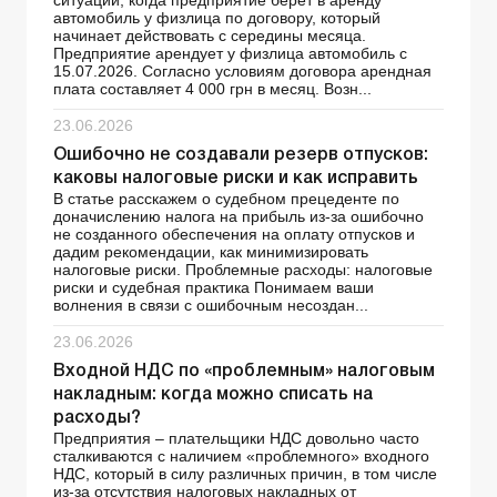
ситуации, когда предприятие берет в аренду
автомобиль у физлица по договору, который
начинает действовать с середины месяца.
Предприятие арендует у физлица автомобиль с
15.07.2026. Согласно условиям договора арендная
плата составляет 4 000 грн в месяц. Возн...
23.06.2026
Ошибочно не создавали резерв отпусков:
каковы налоговые риски и как исправить
В статье расскажем о судебном прецеденте по
доначислению налога на прибыль из-за ошибочно
не созданного обеспечения на оплату отпусков и
дадим рекомендации, как минимизировать
налоговые риски. Проблемные расходы: налоговые
риски и судебная практика Понимаем ваши
волнения в связи с ошибочным несоздан...
23.06.2026
Входной НДС по «проблемным» налоговым
накладным: когда можно списать на
расходы?
Предприятия – плательщики НДС довольно часто
сталкиваются с наличием «проблемного» входного
НДС, который в силу различных причин, в том числе
из-за отсутствия налоговых накладных от