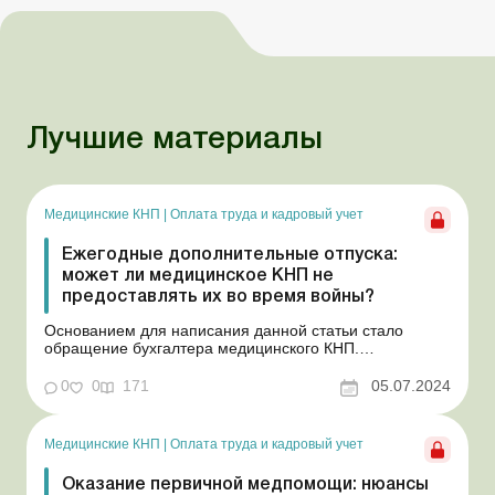
Лучшие материалы
Медицинские КНП
|
Оплата труда и кадровый учет
Ежегодные дополнительные отпуска:
может ли медицинское КНП не
предоставлять их во время войны?
Основанием для написания данной статьи стало
обращение бухгалтера медицинского КНП.
Коллективным договором заведения предусмотрено
несколько видов дополнительных ежегодных отпусков
0
0
171
05.07.2024
как за вредные и тяжелые условия труда, так и за
особый характер труда, в частности за
ненормированный рабочий день. Мо...
Медицинские КНП
|
Оплата труда и кадровый учет
Оказание первичной медпомощи: нюансы