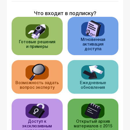
Что входит в подписку?
Мгновенная
Готовые решения
активация
и примеры
доступа
Возможность задать
Ежедневные
вопрос эксперту
обновления
Доступ к
Открытый архив
эксклюзивным
материалов с 2015