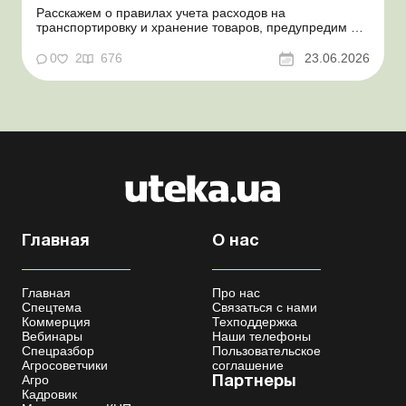
Расскажем о правилах учета расходов на
транспортировку и хранение товаров, предупредим о
налоговых рисках, предоставим аргументы и
нормативное обоснование. Проблемные расходы:
0
2
676
23.06.2026
налоговые риски и судебная практика Казалось бы, в
этом вопросе неоднозначности быть не может. Но, как
свидетельствует судеб...
Главная
О нас
Главная
Про нас
Спецтема
Связаться с нами
Коммерция
Техподдержка
Вебинары
Наши телефоны
Спецразбор
Пользовательское
Агросоветчики
соглашение
Агро
Партнеры
Кадровик