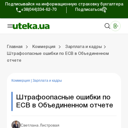
Подписывайся на информационную страховку бухгалтера
+38(044)334-62-70
Подписаться
Медицинские КНП
Online издание «Баланс»
Online издание «Баланс-Агро»
Online библиотека «Баланс»
Портал Баланс-Бюджет
Сервисы Баланс-Бюджет
Мир позитива
Работа с частными предпринимателями
Хозяйственные операции
Юридические консультации
Спецвыпуски для коммерческих предприятий
Блог редакции Uteka-Коммерция
Главная
Коммерция
Зарплата и кадры
Штрафоопасные ошибки по ЕСВ в Объединенном
отчете
частными предпринимателями
е операции
е консультации
оммерческих предприятий
кции Uteka-Коммерция
Зарплата и кадры
ВЭД и валютные операции
Учет, налоги и отчетность
Схемы бухгалтерских проводок
Электронный кабинет
Школа бухгалтера
Финансовый аудит
Частный пр
Инструкции для работы
Коммерция
|
Зарплата и кадры
Штрафоопасные ошибки по
ЕСВ в Объединенном отчете
Светлана Листровая