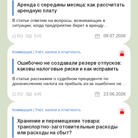
Аренда с середины месяца: как рассчитать
арендную плату
В статье ответим на вопросы, возникающие в
ситуации, когда предприятие берет в аренду
автомобиль у физлица по договору, который начинает
действовать с середины месяца. Предприятие
0
2
516
09.07.2026
арендует у физлица автомобиль с 15.07.2026.
Согласно условиям договора арендная плата
составляет 4 000 грн в месяц. Возн...
Коммерция
|
Учет, налоги и отчетность
Ошибочно не создавали резерв отпусков:
каковы налоговые риски и как исправить
В статье расскажем о судебном прецеденте по
доначислению налога на прибыль из-за ошибочно не
созданного обеспечения на оплату отпусков и дадим
рекомендации, как минимизировать налоговые риски.
0
3
645
23.06.2026
Проблемные расходы: налоговые риски и судебная
практика Понимаем ваши волнения в связи с
ошибочным несоздан...
Коммерция
|
Учет, налоги и отчетность
Хранение и перемещение товара:
транспортно-заготовительные расходы
или расходы на сбыт?