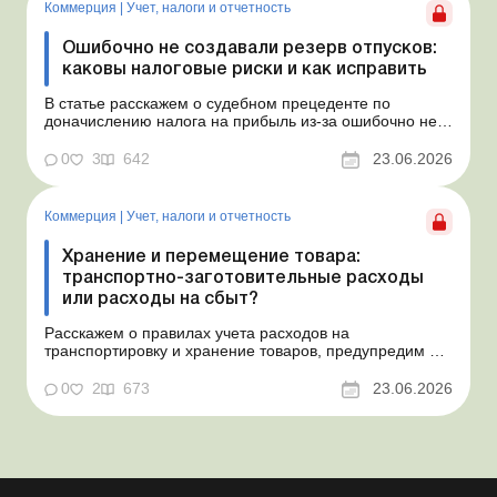
Коммерция
|
Учет, налоги и отчетность
Ошибочно не создавали резерв отпусков:
каковы налоговые риски и как исправить
В статье расскажем о судебном прецеденте по
доначислению налога на прибыль из-за ошибочно не
созданного обеспечения на оплату отпусков и дадим
рекомендации, как минимизировать налоговые риски.
0
3
642
23.06.2026
Проблемные расходы: налоговые риски и судебная
практика Понимаем ваши волнения в связи с
ошибочным несоздан...
Коммерция
|
Учет, налоги и отчетность
Хранение и перемещение товара:
транспортно-заготовительные расходы
или расходы на сбыт?
Расскажем о правилах учета расходов на
транспортировку и хранение товаров, предупредим о
налоговых рисках, предоставим аргументы и
нормативное обоснование. Проблемные расходы:
0
2
673
23.06.2026
налоговые риски и судебная практика Казалось бы, в
этом вопросе неоднозначности быть не может. Но, как
свидетельствует судеб...