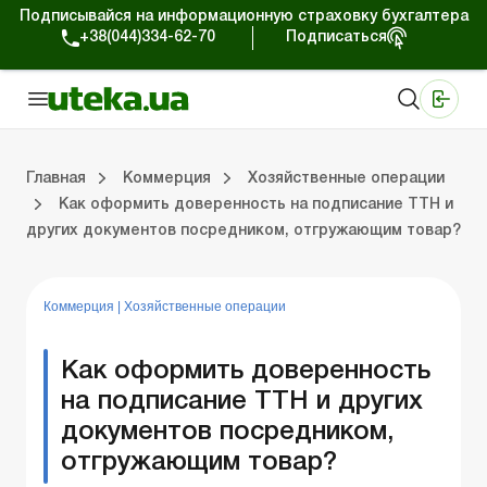
Подписывайся на информационную страховку бухгалтера
+38(044)334-62-70
Подписаться
Медицинские КНП
Online издание «Баланс»
Online издание «Баланс-Агро»
Online библиотека «Баланс»
Портал Баланс-Бюджет
Сервисы Баланс-Бюджет
Мир позитива
Работа с частными предпринимателями
Хозяйственные операции
Юридические консультации
Спецвыпуски для коммерческих предприятий
Блог редакции Uteka-Коммерция
Главная
Коммерция
Хозяйственные операции
Как оформить доверенность на подписание ТТН и
других документов посредником, отгружающим товар?
частными предпринимателями
е операции
е консультации
оммерческих предприятий
кции Uteka-Коммерция
Зарплата и кадры
ВЭД и валютные операции
Учет, налоги и отчетность
Схемы бухгалтерских проводок
Электронный кабинет
Школа бухгалтера
Финансовый аудит
Частный пр
Инструкции для работы
Коммерция
|
Хозяйственные операции
Как оформить доверенность
на подписание ТТН и других
документов посредником,
отгружающим товар?