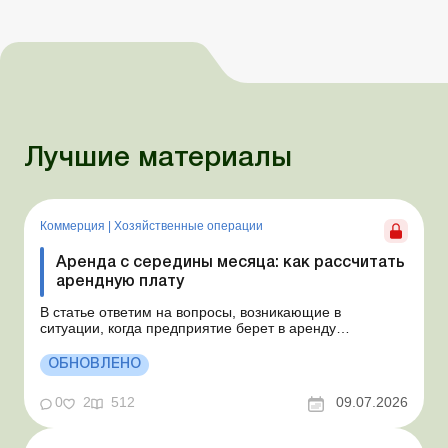
Лучшие материалы
Коммерция
|
Хозяйственные операции
Аренда с середины месяца: как рассчитать
арендную плату
В статье ответим на вопросы, возникающие в
ситуации, когда предприятие берет в аренду
автомобиль у физлица по договору, который начинает
действовать с середины месяца. Предприятие
ОБНОВЛЕНО
арендует у физлица автомобиль с 15.07.2026.
Согласно условиям договора арендная плата
0
2
512
09.07.2026
составляет 4 000 грн в месяц. Возн...