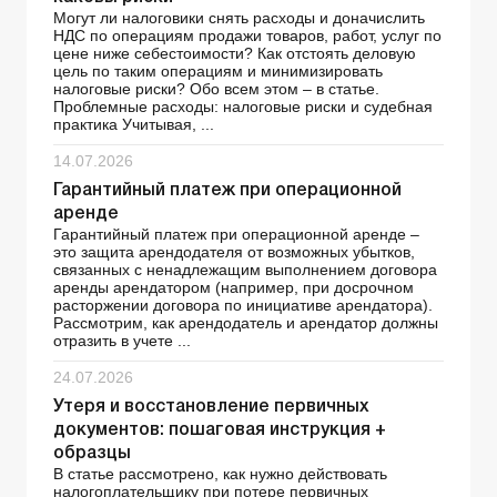
Могут ли налоговики снять расходы и доначислить
НДС по операциям продажи товаров, работ, услуг по
цене ниже себестоимости? Как отстоять деловую
цель по таким операциям и минимизировать
налоговые риски? Обо всем этом – в статье.
Проблемные расходы: налоговые риски и судебная
практика Учитывая, ...
14.07.2026
Гарантийный платеж при операционной
аренде
Гарантийный платеж при операционной аренде –
это защита арендодателя от возможных убытков,
связанных с ненадлежащим выполнением договора
аренды арендатором (например, при досрочном
расторжении договора по инициативе арендатора).
Рассмотрим, как арендодатель и арендатор должны
отразить в учете ...
24.07.2026
Утеря и восстановление первичных
документов: пошаговая инструкция +
образцы
В статье рассмотрено, как нужно действовать
налогоплательщику при потере первичных