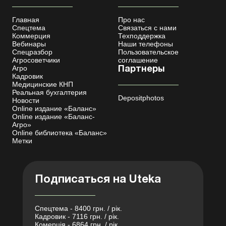
Главная
Про нас
Спецтема
Связаться с нами
Коммерция
Техподдержка
Вебинары
Наши телефоны
Спецразбор
Пользовательское
Агросоветчики
соглашение
Агро
Партнеры
Кадровик
Медицинские КНП
Реальная бухгалтерия
Depositphotos
Новости
Online издание «Баланс»
Online издание «Баланс-
Агро»
Online библиотека «Баланс»
Метки
Подписаться на Uteka
Спецтема - 8400 грн. / рік.
Кадровик - 7116 грн. / рік.
Комерція - 6864 грн. / рік.