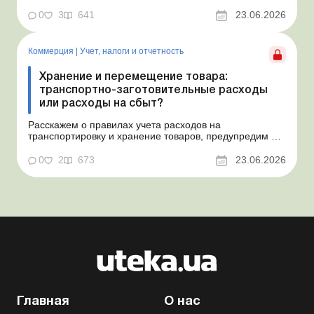
созданного обеспечения на оплату отпусков и дадим
рекомендации, как минимизировать налоговые риски.
0
3
641
23.06.2026
Проблемные расходы: налоговые риски и судебная
практика Понимаем ваши волнения в связи с
ошибочным несоздан...
Коммерция
|
Учет, налоги и отчетность
Хранение и перемещение товара:
транспортно-заготовительные расходы
или расходы на сбыт?
Расскажем о правилах учета расходов на
транспортировку и хранение товаров, предупредим о
налоговых рисках, предоставим аргументы и
нормативное обоснование. Проблемные расходы:
0
2
673
23.06.2026
налоговые риски и судебная практика Казалось бы, в
этом вопросе неоднозначности быть не может. Но, как
свидетельствует судеб...
Главная
О нас