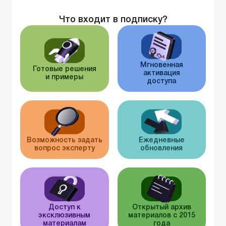
Что входит в подписку?
Мгновенная
Готовые решения
активация
и примеры
доступа
Возможность задать
Ежедневные
вопрос эксперту
обновления
Доступ к
Открытый архив
эксклюзивным
материалов с 2015
материалам
года