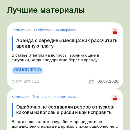
Лучшие материалы
Коммерция
|
Хозяйственные операции
Аренда с середины месяца: как рассчитать
арендную плату
В статье ответим на вопросы, возникающие в
ситуации, когда предприятие берет в аренду
автомобиль у физлица по договору, который начинает
действовать с середины месяца. Предприятие
ОБНОВЛЕНО
арендует у физлица автомобиль с 15.07.2026.
Согласно условиям договора арендная плата
0
2
512
09.07.2026
составляет 4 000 грн в месяц. Возн...
Коммерция
|
Учет, налоги и отчетность
Ошибочно не создавали резерв отпусков:
каковы налоговые риски и как исправить
В статье расскажем о судебном прецеденте по
доначислению налога на прибыль из-за ошибочно не