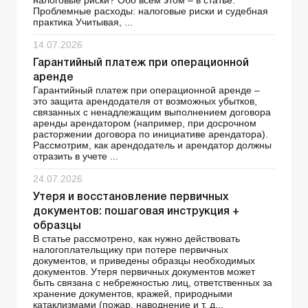
налоговые риски? Обо всем этом – в статье.
Проблемные расходы: налоговые риски и судебная
практика Учитывая, ...
14.07.2026
Гарантийный платеж при операционной
аренде
Гарантийный платеж при операционной аренде –
это защита арендодателя от возможных убытков,
связанных с ненадлежащим выполнением договора
аренды арендатором (например, при досрочном
расторжении договора по инициативе арендатора).
Рассмотрим, как арендодатель и арендатор должны
отразить в учете ...
24.07.2026
Утеря и восстановление первичных
документов: пошаговая инструкция +
образцы
В статье рассмотрено, как нужно действовать
налогоплательщику при потере первичных
документов, и приведены образцы необходимых
документов. Утеря первичных документов может
быть связана с небрежностью лиц, ответственных за
хранение документов, кражей, природными
катаклизмами (пожар, наводнение и т. д...