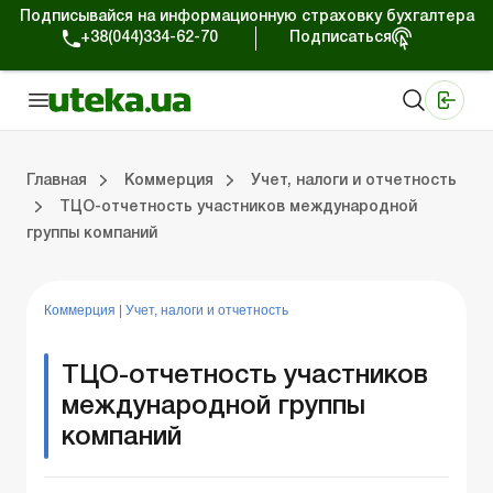
Подписывайся на информационную страховку бухгалтера
+38(044)334-62-70
Подписаться
Медицинские КНП
Online издание «Баланс»
Online издание «Баланс-Агро»
Online библиотека «Баланс»
Портал Баланс-Бюджет
Сервисы Баланс-Бюджет
Мир позитива
Работа с частными предпринимателями
Хозяйственные операции
Юридические консультации
Спецвыпуски для коммерческих предприятий
Блог редакции Uteka-Коммерция
Главная
Коммерция
Учет, налоги и отчетность
ТЦО-отчетность участников международной
группы компаний
частными предпринимателями
е операции
е консультации
оммерческих предприятий
кции Uteka-Коммерция
Зарплата и кадры
ВЭД и валютные операции
Учет, налоги и отчетность
Схемы бухгалтерских проводок
Электронный кабинет
Школа бухгалтера
Финансовый аудит
Частный пр
Инструкции для работы
Коммерция
|
Учет, налоги и отчетность
ТЦО-отчетность участников
международной группы
компаний