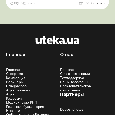
нормативное обоснование. Проблемные расходы:
0
2
670
23.06.2026
налоговые риски и судебная практика Казалось бы, в
этом вопросе неоднозначности быть не может. Но, как
свидетельствует судеб...
Главная
О нас
Главная
Про нас
Спецтема
Связаться с нами
Коммерция
Техподдержка
Вебинары
Наши телефоны
Спецразбор
Пользовательское
Агросоветчики
соглашение
Агро
Партнеры
Кадровик
Медицинские КНП
Реальная бухгалтерия
Depositphotos
Новости
Online издание «Баланс»