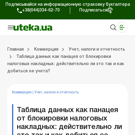
Подписывайся на информационную страховку бухгалтера
+38(044)334-62-70
Подписаться
Медицинские КНП
Online издание «Баланс»
Online издание «Баланс-Агро»
Online библиотека «Баланс»
Портал Баланс-Бюджет
Сервисы Баланс-Бюджет
Мир позитива
Работа с частными предпринимателями
Хозяйственные операции
Юридические консультации
Спецвыпуски для коммерческих предприятий
Блог редакции Uteka-Коммерция
Главная
Коммерция
Учет, налоги и отчетность
Таблица данных как панацея от блокировки
налоговых накладных: действительно ли это так и как
частными предпринимателями
е операции
е консультации
оммерческих предприятий
кции Uteka-Коммерция
Зарплата и кадры
ВЭД и валютные операции
Учет, налоги и отчетность
Схемы бухгалтерских проводок
Электронный кабинет
Школа бухгалтера
Финансовый аудит
Частный пр
Инструкции для работы
добиться ее учета?
Коммерция
|
Учет, налоги и отчетность
Таблица данных как панацея
от блокировки налоговых
накладных: действительно ли