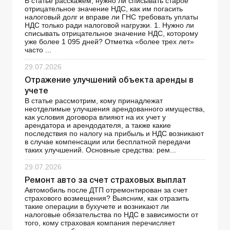
В статье расскажем, нужно ли списывать старое
отрицательное значение НДС, как им погасить
налоговый долг и вправе ли ГНС требовать уплаты
НДС только ради налоговой нагрузки. 1. Нужно ли
списывать отрицательное значение НДС, которому
уже более 1 095 дней? Отметка «более трех лет»
часто ...
29.07.2026
Отражение улучшений объекта аренды в
учете
В статье рассмотрим, кому принадлежат
неотделимые улучшения арендованного имущества,
как условия договора влияют на их учет у
арендатора и арендодателя, а также какие
последствия по налогу на прибыль и НДС возникают
в случае компенсации или бесплатной передачи
таких улучшений. Основные средства: рем...
29.07.2026
Ремонт авто за счет страховых выплат
Автомобиль после ДТП отремонтирован за счет
страхового возмещения? Выясним, как отразить
такие операции в бухучете и возникают ли
налоговые обязательства по НДС в зависимости от
того, кому страховая компания перечисляет