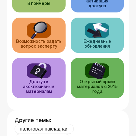
активация
и примеры
доступа
Возможность задать
Ежедневные
вопрос эксперту
обновления
Доступ к
Открытый архив
эксклюзивным
материалов с 2015
материалам
года
Другие темы:
налоговая накладная