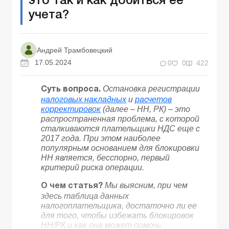
это так и как добиться ее
учета?
Андрей Трамбовецкий
17.05.2024
0
0
422
Остановка регистрации
Суть вопроса.
налоговых накладных
и
расчетов
корректировок
(далее – НН, РК) – это
распространенная проблема, с которой
сталкиваются плательщики НДС еще с
2017 года. При этом наиболее
популярным основанием для блокировки
НН является, бесспорно, первый
критерий риска операции.
Мы выясним, при чем
О чем статья?
здесь таблица данных
налогоплательщика, достаточно ли ее
для того, чтобы избежать блокировок
НН/РК и как она может помочь