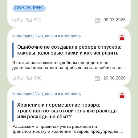
автомобиль у физлица по договору, который начинает
действовать с середины месяца. Предприятие
ОБНОВЛЕНО
арендует у физлица автомобиль с 15.07.2026.
Согласно условиям договора арендная плата
0
2
512
09.07.2026
составляет 4 000 грн в месяц. Возн...
Коммерция
|
Учет, налоги и отчетность
Ошибочно не создавали резерв отпусков:
каковы налоговые риски и как исправить
В статье расскажем о судебном прецеденте по
доначислению налога на прибыль из-за ошибочно не
созданного обеспечения на оплату отпусков и дадим
рекомендации, как минимизировать налоговые риски.
0
3
640
23.06.2026
Проблемные расходы: налоговые риски и судебная
практика Понимаем ваши волнения в связи с
ошибочным несоздан...
Коммерция
|
Учет, налоги и отчетность
Хранение и перемещение товара:
транспортно-заготовительные расходы
или расходы на сбыт?
Расскажем о правилах учета расходов на
транспортировку и хранение товаров, предупредим о
налоговых рисках, предоставим аргументы и