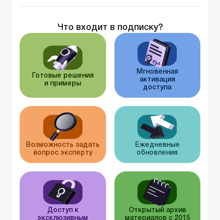
Что входит в подписку?
Мгновенная
Готовые решения
активация
и примеры
доступа
Возможность задать
Ежедневные
вопрос эксперту
обновления
Доступ к
Открытый архив
эксклюзивным
материалов с 2015