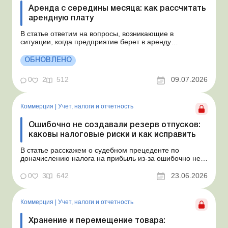
Аренда с середины месяца: как рассчитать
арендную плату
В статье ответим на вопросы, возникающие в
ситуации, когда предприятие берет в аренду
автомобиль у физлица по договору, который начинает
действовать с середины месяца. Предприятие
ОБНОВЛЕНО
арендует у физлица автомобиль с 15.07.2026.
Согласно условиям договора арендная плата
0
2
512
09.07.2026
составляет 4 000 грн в месяц. Возн...
Коммерция
|
Учет, налоги и отчетность
Ошибочно не создавали резерв отпусков:
каковы налоговые риски и как исправить
В статье расскажем о судебном прецеденте по
доначислению налога на прибыль из-за ошибочно не
созданного обеспечения на оплату отпусков и дадим
рекомендации, как минимизировать налоговые риски.
0
3
642
23.06.2026
Проблемные расходы: налоговые риски и судебная
практика Понимаем ваши волнения в связи с
ошибочным несоздан...
Коммерция
|
Учет, налоги и отчетность
Хранение и перемещение товара: