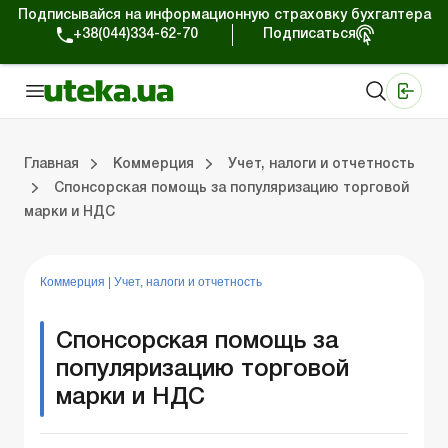
Подписывайся на информационную страховку бухгалтера
+38(044)334-62-70
Подписаться
Медицинские КНП
Online издание «Баланс»
Online издание «Баланс-Агро»
Online библиотека «Баланс»
Портал Баланс-Бюджет
Сервисы Баланс-Бюджет
Мир позитива
Работа с частными предпринимателями
Хозяйственные операции
Юридические консультации
Спецвыпуски для коммерческих предприятий
Блог редакции Uteka-Коммерция
Главная
Коммерция
Учет, налоги и отчетность
Спонсорская помощь за популяризацию торговой
марки и НДС
частными предпринимателями
е операции
е консультации
оммерческих предприятий
кции Uteka-Коммерция
Зарплата и кадры
ВЭД и валютные операции
Учет, налоги и отчетность
Схемы бухгалтерских проводок
Электронный кабинет
Школа бухгалтера
Финансовый аудит
Частный пр
Инструкции для работы
Коммерция
|
Учет, налоги и отчетность
Спонсорская помощь за
популяризацию торговой
марки и НДС