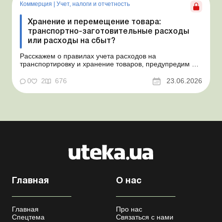
ошибочным несоздан...
Коммерция
|
Учет, налоги и отчетность
Хранение и перемещение товара:
транспортно-заготовительные расходы
или расходы на сбыт?
Расскажем о правилах учета расходов на
транспортировку и хранение товаров, предупредим о
налоговых рисках, предоставим аргументы и
нормативное обоснование. Проблемные расходы:
0
2
676
23.06.2026
налоговые риски и судебная практика Казалось бы, в
этом вопросе неоднозначности быть не может. Но, как
свидетельствует судеб...
Главная
О нас
Главная
Про нас
Спецтема
Связаться с нами