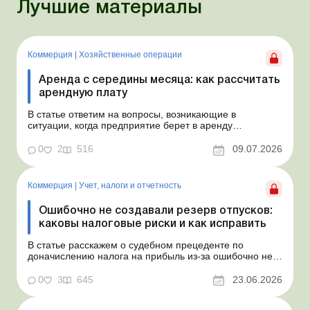
Лучшие материалы
Коммерция
|
Хозяйственные операции
Аренда с середины месяца: как рассчитать
арендную плату
В статье ответим на вопросы, возникающие в
ситуации, когда предприятие берет в аренду
автомобиль у физлица по договору, который начинает
действовать с середины месяца. Предприятие
0
2
516
09.07.2026
арендует у физлица автомобиль с 15.07.2026.
Согласно условиям договора арендная плата
составляет 4 000 грн в месяц. Возн...
Коммерция
|
Учет, налоги и отчетность
Ошибочно не создавали резерв отпусков:
каковы налоговые риски и как исправить
В статье расскажем о судебном прецеденте по
доначислению налога на прибыль из-за ошибочно не
созданного обеспечения на оплату отпусков и дадим
рекомендации, как минимизировать налоговые риски.
0
3
645
23.06.2026
Проблемные расходы: налоговые риски и судебная
практика Понимаем ваши волнения в связи с