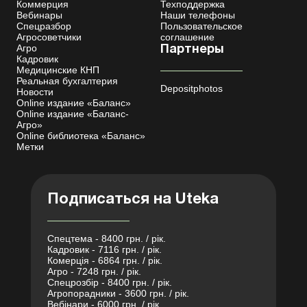
Коммерция
Техподдержка
Вебинары
Наши телефоны
Спецразбор
Пользовательское
Агросоветчики
соглашение
Агро
Партнеры
Кадровик
Медицинские КНП
Реальная бухгалтерия
Depositphotos
Новости
Online издание «Баланс»
Online издание «Баланс-
Агро»
Online библиотека «Баланс»
Метки
Подписаться на Uteka
Спецтема - 8400 грн. / рік.
Кадровик - 7116 грн. / рік.
Комерція - 6864 грн. / рік.
Агро - 7248 грн. / рік.
Спецрозбір - 8400 грн. / рік.
Агропорадники - 3600 грн. / рік.
Вебінари - 6000 грн. / рік.