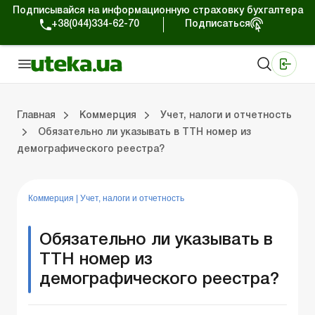
Подписывайся на информационную страховку бухгалтера
+38(044)334-62-70
Подписаться
Медицинские КНП
Online издание «Баланс»
Online издание «Баланс-Агро»
Online библиотека «Баланс»
Портал Баланс-Бюджет
Сервисы Баланс-Бюджет
Мир позитива
Работа с частными предпринимателями
Хозяйственные операции
Юридические консультации
Спецвыпуски для коммерческих предприятий
Блог редакции Uteka-Коммерция
Главная
Коммерция
Учет, налоги и отчетность
Обязательно ли указывать в ТТН номер из
демографического реестра?
частными предпринимателями
е операции
е консультации
оммерческих предприятий
кции Uteka-Коммерция
Зарплата и кадры
ВЭД и валютные операции
Учет, налоги и отчетность
Схемы бухгалтерских проводок
Электронный кабинет
Школа бухгалтера
Финансовый аудит
Частный пр
Инструкции для работы
Коммерция
|
Учет, налоги и отчетность
Обязательно ли указывать в
ТТН номер из
демографического реестра?