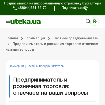
Подписывайся на информационную страховку бухгалтера
+38(044)334-62-70
Подписаться
Медицинские КНП
Online издание «Баланс»
Online издание «Баланс-Агро»
Online библиотека «Баланс»
Портал Баланс-Бюджет
Сервисы Баланс-Бюджет
Мир позитива
Работа с частными предпринимателями
Хозяйственные операции
Юридические консультации
Спецвыпуски для коммерческих предприятий
Блог редакции Uteka-Коммерция
Главная
Коммерция
Частный предприниматель
Предприниматель и розничная торговля: отвечаем
на ваши вопросы
частными предпринимателями
е операции
е консультации
оммерческих предприятий
кции Uteka-Коммерция
Зарплата и кадры
ВЭД и валютные операции
Учет, налоги и отчетность
Схемы бухгалтерских проводок
Электронный кабинет
Школа бухгалтера
Финансовый аудит
Частный пр
Инструкции для работы
Коммерция
|
Частный предприниматель
Предприниматель и
розничная торговля:
отвечаем на ваши вопросы