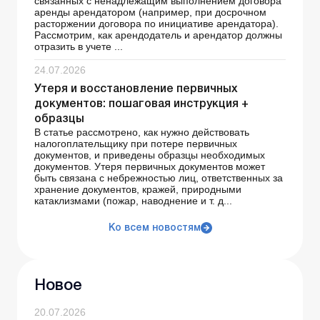
связанных с ненадлежащим выполнением договора
аренды арендатором (например, при досрочном
расторжении договора по инициативе арендатора).
Рассмотрим, как арендодатель и арендатор должны
отразить в учете ...
24.07.2026
Утеря и восстановление первичных
документов: пошаговая инструкция +
образцы
В статье рассмотрено, как нужно действовать
налогоплательщику при потере первичных
документов, и приведены образцы необходимых
документов. Утеря первичных документов может
быть связана с небрежностью лиц, ответственных за
хранение документов, кражей, природными
катаклизмами (пожар, наводнение и т. д...
Ко всем новостям
Новое
20.07.2026