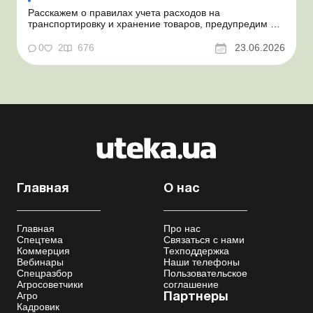
Расскажем о правилах учета расходов на
транспортировку и хранение товаров, предупредим о
налоговых рисках, предоставим аргументы и
нормативное обоснование. Проблемные расходы:
0
2
676
23.06.2026
налоговые риски и судебная практика Казалось бы, в
этом вопросе неоднозначности быть не может. Но, как
свидетельствует судеб...
Главная
О нас
Главная
Про нас
Спецтема
Связаться с нами
Коммерция
Техподдержка
Вебинары
Наши телефоны
Спецразбор
Пользовательское
Агросоветчики
соглашение
Агро
Партнеры
Кадровик