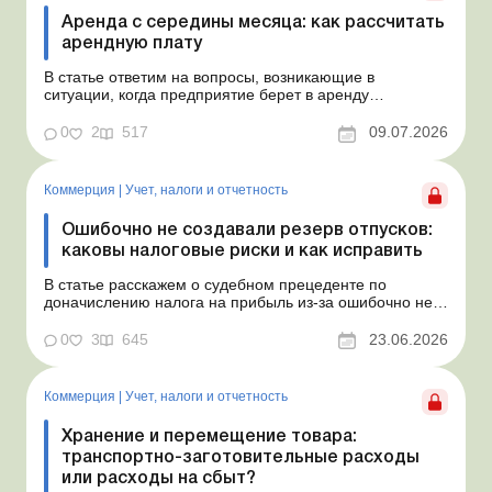
Аренда с середины месяца: как рассчитать
арендную плату
В статье ответим на вопросы, возникающие в
ситуации, когда предприятие берет в аренду
автомобиль у физлица по договору, который начинает
действовать с середины месяца. Предприятие
0
2
517
09.07.2026
арендует у физлица автомобиль с 15.07.2026.
Согласно условиям договора арендная плата
составляет 4 000 грн в месяц. Возн...
Коммерция
|
Учет, налоги и отчетность
Ошибочно не создавали резерв отпусков:
каковы налоговые риски и как исправить
В статье расскажем о судебном прецеденте по
доначислению налога на прибыль из-за ошибочно не
созданного обеспечения на оплату отпусков и дадим
рекомендации, как минимизировать налоговые риски.
0
3
645
23.06.2026
Проблемные расходы: налоговые риски и судебная
практика Понимаем ваши волнения в связи с
ошибочным несоздан...
Коммерция
|
Учет, налоги и отчетность
Хранение и перемещение товара:
транспортно-заготовительные расходы
или расходы на сбыт?