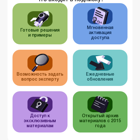
Мгновенная
Готовые решения
активация
и примеры
доступа
Возможность задать
Ежедневные
вопрос эксперту
обновления
Доступ к
Открытый архив
эксклюзивным
материалов с 2015
материалам
года