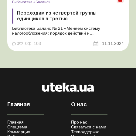
Библиотека «Баланс»
Переходим из четвертой группы
единщиков в третью
Библиотека Баланс № 21 «Меняем систему
налогообложения: порядок действий и
налогообложение переходящих операций» Об
условиях перехода в третью группу плательщиков
0
0
103
11.11.2024
единого налога (далее – ЕН) мы рассказали в
консультации «Как перейти с общей системы в третью
группу единщиков&...
Главная
О нас
Главная
Про нас
Спецтема
Связаться с нами
Коммерция
Техподдержка