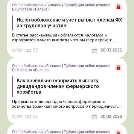
Online библиотека «Баланс»
|
Публикации online издания
Библиотека «Баланс»
Налогообложение и учет выплат членам ФХ
за трудовое участие
В статье расскажем, как облагаются налогами и
отражаются в учете выплаты членам фермерского
хозяйства за их трудовую деятельность, которые не
являются зарплатой и не считаются дивидендами.
0
1
65
20.03.2026
Библиотека Баланс № 5 «Дивиденды: инструкция по
оформлению, учету и налогообложению» В отличие
от...
Online библиотека «Баланс»
|
Публикации online издания
Библиотека «Баланс»
Как правильно оформить выплату
дивидендов членам фермерского
хозяйства
При выплате дивидендов членам фермерского
хозяйства возникает много вопросов о периодичности
таких выплат и их документальном оформлении.
Ответы на основные из них дадим в этой статье.
0
1
67
20.03.2026
Библиотека Баланс № 5 «Дивиденды: инструкция по
оформлению, учету и налогообложению» Порядок
выплаты ...
Online библиотека «Баланс»
|
Публикации online издания