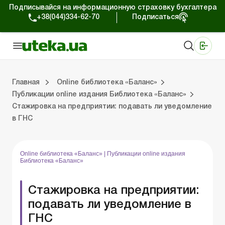
Подписывайся на информационную страховку бухгалтера
+38(044)334-62-70
Подписаться
Медицинские КНП
Online издание «Баланс»
Online издание «Баланс-Агро»
Online библиотека «Баланс»
Портал Баланс-Бюджет
Сервисы Баланс-Бюджет
Мир позитива
Публикации online издания Библиотека «Баланс»
Главная
Online библиотека «Баланс»
Публикации online издания Библиотека «Баланс»
Стажировка на предприятии: подавать ли уведомление
Библиотека «Баланс»
Выпуски online издания Библиотека «Баланс»
Портал Баланс-Бюджет
Календарь бухгалтера
Данные для расчетов
Формы и бланки
в ГНС
Online библиотека «Баланс»
|
Публикации online издания
Библиотека «Баланс»
Стажировка на предприятии:
подавать ли уведомление в
ГНС