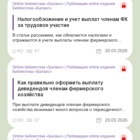
Online библиотека «Баланс»
|
Публикации online издания
Библиотека «Баланс»
Налогообложение и учет выплат членам ФХ
за трудовое участие
В статье расскажем, как облагаются налогами и
отражаются в учете выплаты членам фермерского
хозяйства за их трудовую деятельность, которые не
являются зарплатой и не считаются дивидендами.
0
1
67
20.03.2026
Библиотека Баланс № 5 «Дивиденды: инструкция по
оформлению, учету и налогообложению» В отличие
от...
Online библиотека «Баланс»
|
Публикации online издания
Библиотека «Баланс»
Как правильно оформить выплату
дивидендов членам фермерского
хозяйства
При выплате дивидендов членам фермерского
хозяйства возникает много вопросов о периодичности
таких выплат и их документальном оформлении.
Ответы на основные из них дадим в этой статье.
0
1
67
20.03.2026
Библиотека Баланс № 5 «Дивиденды: инструкция по
оформлению, учету и налогообложению» Порядок
выплаты ...
Online библиотека «Баланс»
|
Публикации online издания