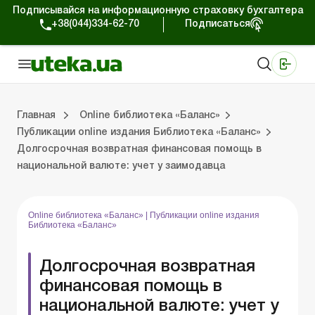
Подписывайся на информационную страховку бухгалтера
+38(044)334-62-70
Подписаться
Медицинские КНП
Online издание «Баланс»
Online издание «Баланс-Агро»
Online библиотека «Баланс»
Портал Баланс-Бюджет
Сервисы Баланс-Бюджет
Мир позитива
Публикации online издания Библиотека «Баланс»
Главная
Online библиотека «Баланс»
Публикации online издания Библиотека «Баланс»
Долгосрочная возвратная финансовая помощь в
Библиотека «Баланс»
Выпуски online издания Библиотека «Баланс»
Портал Баланс-Бюджет
Календарь бухгалтера
Данные для расчетов
Формы и бланки
национальной валюте: учет у заимодавца
Online библиотека «Баланс»
|
Публикации online издания
Библиотека «Баланс»
Долгосрочная возвратная
финансовая помощь в
национальной валюте: учет у