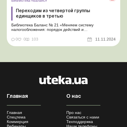
Библиотека «Баланс»
Переходим из четвертой группы
единщиков в третью
Библиотека Баланс № 21 «Меняем систему
налогообложения: порядок действий и
налогообложение переходящих операций» Об
условиях перехода в третью группу плательщиков
0
0
103
11.11.2024
единого налога (далее – ЕН) мы рассказали в
консультации «Как перейти с общей системы в третью
группу единщиков&...
Главная
О нас
Главная
Про нас
Спецтема
Связаться с нами
Коммерция
Техподдержка
Вебинары
Наши телефоны