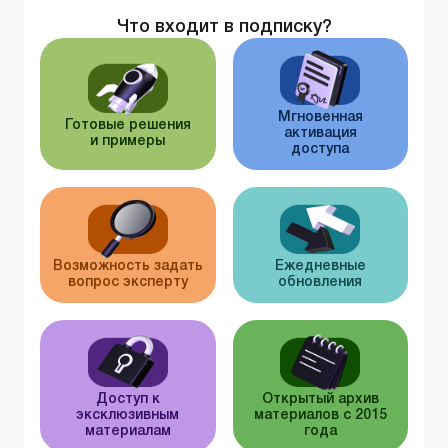
Что входит в подписку?
Мгновенная
Готовые решения
активация
и примеры
доступа
Возможность задать
Ежедневные
вопрос эксперту
обновления
Доступ к
Открытый архив
эксклюзивным
материалов с 2015
материалам
года