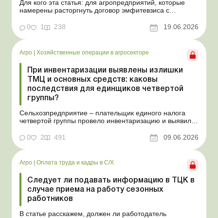
Для кого эта статья: для агропредприятий, которые
намерены расторгнуть договор эмфитевзиса с
собственником земельного участка по взаимному
согласию. Усложним эту ситуацию тем, что плата за
0
1
238
19.06.2026
пользование земельным участком была выплачена
собственнику наперед за несколько лет. В таком случае
перед эмфит...
Агро
|
Хозяйственные операции в агросекторе
При инвентаризации выявлены излишки
ТМЦ и основных средств: каковы
последствия для единщиков четвертой
группы?
Сельхозпредприятие – плательщик единого налога
четвертой группы провело инвентаризацию и выявило
излишки не оприходованных при покупке товаров,
продукции собственного производства, а также
0
2
491
09.06.2026
основных средств (далее – ОС). Как повлияют такие
излишки при их оприходовании на долю
сельхозтовар...
Агро
|
Оплата труда и кадры в С/Х
Следует ли подавать информацию в ТЦК в
случае приема на работу сезонных
работников
В статье расскажем, должен ли работодатель