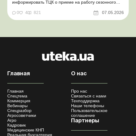
информировать ТЦК о приеме на работу сезонного
работника. Суть проблемы. Сейчас многие
агропредприятия принимают работников на сезонные
0
4
821
07.05.2026
работы. Из-за значительных штрафных санкций за
нарушение порядка ведения воинского учета у
сельхозпредприятий возникает в...
Главная
О нас
Главная
Про нас
Спецтема
Связаться с нами
Коммерция
Техподдержка
Вебинары
Наши телефоны
Спецразбор
Пользовательское
Агросоветчики
соглашение
Агро
Партнеры
Кадровик
Медицинские КНП
Реальная бухгалтерия