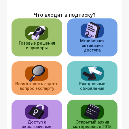
Что входит в подписку?
Мгновенная
Готовые решения
активация
и примеры
доступа
Возможность задать
Ежедневные
вопрос эксперту
обновления
Доступ к
Открытый архив
эксклюзивным
материалов с 2015