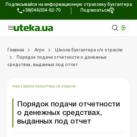
Подписывайся на информационную страховку бухгалтера
+38(044)334-62-70
Подписаться
Медицинские КНП
Online издание «Баланс»
Online издание «Баланс-Агро»
Online библиотека «Баланс»
Портал Баланс-Бюджет
Сервисы Баланс-Бюджет
Мир позитива
Налогообложение и бухучет сельхозпредприятий
Фермерское хозяйство
Школа бухгалтера с/х отрасли
Отраслевой бухгалтерский учет в С/Х
Проверки с/х предприятий
Главная
Агро
Школа бухгалтера с/х отрасли
Порядок подачи отчетности о денежных
средствах, выданных под отчет
ение и бухучет сельхозпредприятий
хозяйство
 с/х отрасли
/х предприятий
Земля и земельные правоотношения
Юридические консультации
Спецвыпуски для агропредприятий
Блог редакции Uteka-Агро
Хозяйственные 
Оплата труд
Государственная 
Агро
|
Школа бухгалтера с/х отрасли
Порядок подачи отчетности
о денежных средствах,
выданных под отчет