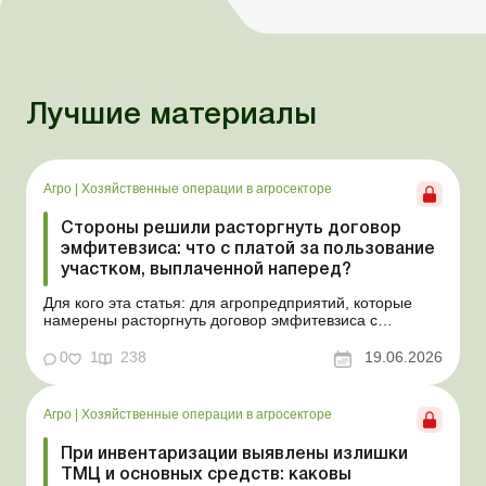
Лучшие материалы
Агро
|
Хозяйственные операции в агросекторе
Стороны решили расторгнуть договор
эмфитевзиса: что с платой за пользование
участком, выплаченной наперед?
Для кого эта статья: для агропредприятий, которые
намерены расторгнуть договор эмфитевзиса с
собственником земельного участка по взаимному
согласию. Усложним эту ситуацию тем, что плата за
0
1
238
19.06.2026
пользование земельным участком была выплачена
собственнику наперед за несколько лет. В таком случае
перед эмфит...
Агро
|
Хозяйственные операции в агросекторе
При инвентаризации выявлены излишки
ТМЦ и основных средств: каковы