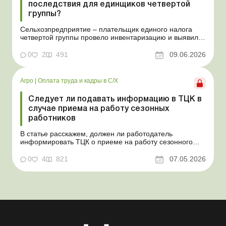
последствия для единщиков четвертой
группы?
Сельхозпредприятие – плательщик единого налога
четвертой группы провело инвентаризацию и выявило
излишки не оприходованных при покупке товаров,
продукции собственного производства, а также
0
2
491
09.06.2026
основных средств (далее – ОС). Как повлияют такие
излишки при их оприходовании на долю
сельхозтовар...
Агро
|
Оплата труда и кадры в С/Х
Следует ли подавать информацию в ТЦК в
случае приема на работу сезонных
работников
В статье расскажем, должен ли работодатель
информировать ТЦК о приеме на работу сезонного
работника. Суть проблемы. Сейчас многие
агропредприятия принимают работников на сезонные
0
4
821
07.05.2026
работы. Из-за значительных штрафных санкций за
нарушение порядка ведения воинского учета у
сельхозпредприятий возникает в...