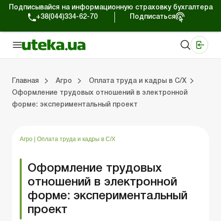
Подписывайся на информационную страховку бухгалтера
+38(044)334-62-70
Подписаться
Медицинские КНП
Online издание «Баланс»
Online издание «Баланс-Агро»
Online библиотека «Баланс»
Портал Баланс-Бюджет
Сервисы Баланс-Бюджет
Мир позитива
Налогообложение и бухучет сельхозпредприятий
Фермерское хозяйство
Школа бухгалтера с/х отрасли
Отраслевой бухгалтерский учет в С/Х
Проверки с/х предприятий
Главная
Агро
Оплата труда и кадры в С/Х
Оформление трудовых отношений в электронной
форме: экспериментальный проект
ение и бухучет сельхозпредприятий
хозяйство
 с/х отрасли
/х предприятий
Земля и земельные правоотношения
Юридические консультации
Спецвыпуски для агропредприятий
Блог редакции Uteka-Агро
Хозяйственные 
Оплата труд
Государственная 
Агро
|
Оплата труда и кадры в С/Х
Оформление трудовых
отношений в электронной
форме: экспериментальный
проект