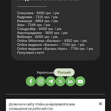
Спецтема - 8400 грн. / рік.
Кадровик - 7116 грн. / рік.
Комерція - 6864 грн. / рік.
Агро - 7248 грн. / рік.
Спецрозбір - 8400 грн. / рік.
Агропорадники - 3600 грн. / рік.
Вебінари - 6000 грн. / рік.
Online бібліотека «Баланс» - 8352 грн. / рік.
Online видання «Баланс» - 7704 грн. / рік.
Online видання «Баланс-Агро» - 7704 грн. / рік.
Популярні статті
Українська
Русский
×
Дизайн и разработка:
Дозвольте сайту Uteka.ua відправляти вам
сповіщення на робочий стіл.