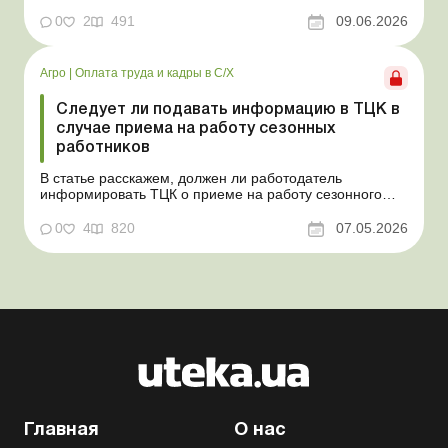
излишки не оприходованных при покупке товаров,
продукции собственного производства, а также
0
2
491
09.06.2026
основных средств (далее – ОС). Как повлияют такие
излишки при их оприходовании на долю
сельхозтовар...
Агро
|
Оплата труда и кадры в С/Х
Следует ли подавать информацию в ТЦК в
случае приема на работу сезонных
работников
В статье расскажем, должен ли работодатель
информировать ТЦК о приеме на работу сезонного
работника. Суть проблемы. Сейчас многие
агропредприятия принимают работников на сезонные
0
4
820
07.05.2026
работы. Из-за значительных штрафных санкций за
нарушение порядка ведения воинского учета у
сельхозпредприятий возникает в...
Главная
О нас