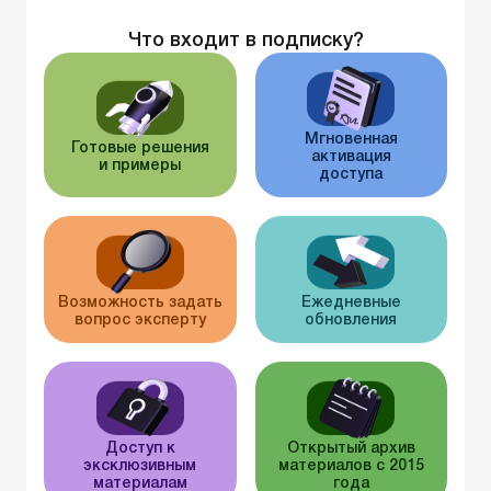
Что входит в подписку?
Мгновенная
Готовые решения
активация
и примеры
доступа
Возможность задать
Ежедневные
вопрос эксперту
обновления
Доступ к
Открытый архив
эксклюзивным
материалов с 2015
материалам
года