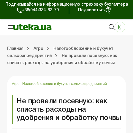
Подписывайся на информационную страховку бухгалтера
+38(044)334-62-70
Подписаться
Медицинские КНП
Online издание «Баланс»
Online издание «Баланс-Агро»
Online библиотека «Баланс»
Портал Баланс-Бюджет
Сервисы Баланс-Бюджет
Мир позитива
Налогообложение и бухучет сельхозпредприятий
Фермерское хозяйство
Школа бухгалтера с/х отрасли
Отраслевой бухгалтерский учет в С/Х
Проверки с/х предприятий
Главная
Агро
Налогообложение и бухучет
сельхозпредприятий
Не провели посевную: как
списать расходы на удобрения и обработку почвы
ение и бухучет сельхозпредприятий
хозяйство
 с/х отрасли
/х предприятий
Земля и земельные правоотношения
Юридические консультации
Спецвыпуски для агропредприятий
Блог редакции Uteka-Агро
Хозяйственные 
Оплата труд
Государственная 
Агро
|
Налогообложение и бухучет сельхозпредприятий
Не провели посевную: как
списать расходы на
удобрения и обработку почвы