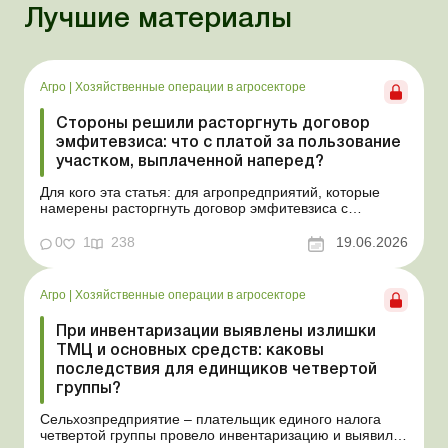
Лучшие материалы
Агро
|
Хозяйственные операции в агросекторе
Стороны решили расторгнуть договор
эмфитевзиса: что с платой за пользование
участком, выплаченной наперед?
Для кого эта статья: для агропредприятий, которые
намерены расторгнуть договор эмфитевзиса с
собственником земельного участка по взаимному
согласию. Усложним эту ситуацию тем, что плата за
0
1
238
19.06.2026
пользование земельным участком была выплачена
собственнику наперед за несколько лет. В таком случае
перед эмфит...
Агро
|
Хозяйственные операции в агросекторе
При инвентаризации выявлены излишки
ТМЦ и основных средств: каковы
последствия для единщиков четвертой
группы?
Сельхозпредприятие – плательщик единого налога
четвертой группы провело инвентаризацию и выявило