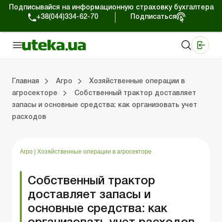
Подписывайся на информационную страховку бухгалтера
+38(044)334-62-70
Подписаться
Медицинские КНП
Online издание «Баланс»
Online издание «Баланс-Агро»
Online библиотека «Баланс»
Портал Баланс-Бюджет
Сервисы Баланс-Бюджет
Мир позитива
Налогообложение и бухучет сельхозпредприятий
Фермерское хозяйство
Школа бухгалтера с/х отрасли
Отраслевой бухгалтерский учет в С/Х
Проверки с/х предприятий
Главная
Агро
Хозяйственные операции в
агросекторе
Собственный трактор доставляет
запасы и основные средства: как организовать учет
ение и бухучет сельхозпредприятий
хозяйство
 с/х отрасли
/х предприятий
Земля и земельные правоотношения
Юридические консультации
Спецвыпуски для агропредприятий
Блог редакции Uteka-Агро
Хозяйственные 
Оплата труд
Государственная 
расходов
Агро
|
Хозяйственные операции в агросекторе
Собственный трактор
доставляет запасы и
основные средства: как