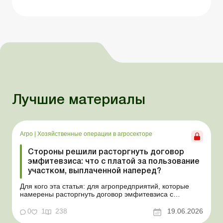
Лучшие материалы
Агро
|
Хозяйственные операции в агросекторе
Стороны решили расторгнуть договор
эмфитевзиса: что с платой за пользование
участком, выплаченной наперед?
Для кого эта статья: для агропредприятий, которые
намерены расторгнуть договор эмфитевзиса с
собственником земельного участка по взаимному
согласию. Усложним эту ситуацию тем, что плата за
0
1
238
19.06.2026
пользование земельным участком была выплачена