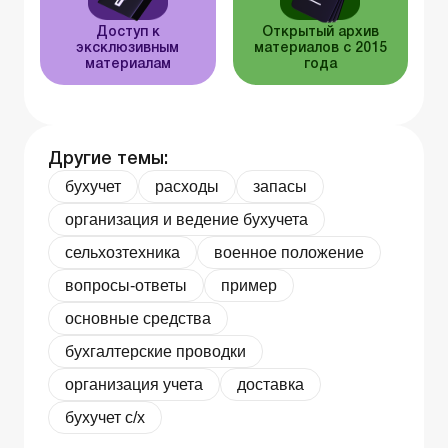
Доступ к
Открытый архив
эксклюзивным
материалов с 2015
материалам
года
Другие темы:
бухучет
расходы
запасы
организация и ведение бухучета
сельхозтехника
военное положение
вопросы-ответы
пример
основные средства
бухгалтерские проводки
организация учета
доставка
бухучет с/х