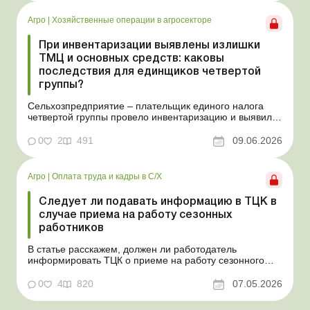
собственнику наперед за несколько лет. В таком случае
перед эмфит...
Агро
|
Хозяйственные операции в агросекторе
При инвентаризации выявлены излишки
ТМЦ и основных средств: каковы
последствия для единщиков четвертой
группы?
Сельхозпредприятие – плательщик единого налога
четвертой группы провело инвентаризацию и выявило
излишки не оприходованных при покупке товаров,
продукции собственного производства, а также
0
2
491
09.06.2026
основных средств (далее – ОС). Как повлияют такие
излишки при их оприходовании на долю
сельхозтовар...
Агро
|
Оплата труда и кадры в С/Х
Следует ли подавать информацию в ТЦК в
случае приема на работу сезонных
работников
В статье расскажем, должен ли работодатель
информировать ТЦК о приеме на работу сезонного
работника. Суть проблемы. Сейчас многие
агропредприятия принимают работников на сезонные
0
4
820
07.05.2026
работы. Из-за значительных штрафных санкций за
нарушение порядка ведения воинского учета у