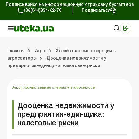
Подписывайся на информационную страховку бухгалтера
+38(044)334-62-70
Подписаться
Медицинские КНП
Online издание «Баланс»
Online издание «Баланс-Агро»
Online библиотека «Баланс»
Портал Баланс-Бюджет
Сервисы Баланс-Бюджет
Мир позитива
Налогообложение и бухучет сельхозпредприятий
Фермерское хозяйство
Школа бухгалтера с/х отрасли
Отраслевой бухгалтерский учет в С/Х
Проверки с/х предприятий
Главная
Агро
Хозяйственные операции в
агросекторе
Дооценка недвижимости у
предприятия-единщика: налоговые риски
ение и бухучет сельхозпредприятий
хозяйство
 с/х отрасли
/х предприятий
Земля и земельные правоотношения
Юридические консультации
Спецвыпуски для агропредприятий
Блог редакции Uteka-Агро
Хозяйственные 
Оплата труд
Государственная 
Агро
|
Хозяйственные операции в агросекторе
Дооценка недвижимости у
предприятия-единщика:
налоговые риски