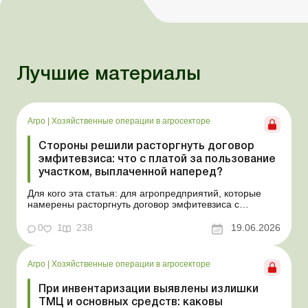
Лучшие материалы
Агро
|
Хозяйственные операции в агросекторе
Стороны решили расторгнуть договор
эмфитевзиса: что с платой за пользование
участком, выплаченной наперед?
Для кого эта статья: для агропредприятий, которые
намерены расторгнуть договор эмфитевзиса с
собственником земельного участка по взаимному
согласию. Усложним эту ситуацию тем, что плата за
0
1
238
19.06.2026
пользование земельным участком была выплачена
собственнику наперед за несколько лет. В таком случае
перед эмфит...
Агро
|
Хозяйственные операции в агросекторе
При инвентаризации выявлены излишки
ТМЦ и основных средств: каковы