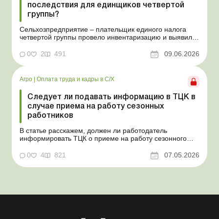
последствия для единщиков четвертой
группы?
Сельхозпредприятие – плательщик единого налога
четвертой группы провело инвентаризацию и выявило
излишки не оприходованных при покупке товаров,
продукции собственного производства, а также
0
2
491
09.06.2026
основных средств (далее – ОС). Как повлияют такие
излишки при их оприходовании на долю
сельхозтовар...
Агро
|
Оплата труда и кадры в С/Х
Следует ли подавать информацию в ТЦК в
случае приема на работу сезонных
работников
В статье расскажем, должен ли работодатель
информировать ТЦК о приеме на работу сезонного
работника. Суть проблемы. Сейчас многие
агропредприятия принимают работников на сезонные
0
4
821
07.05.2026
работы. Из-за значительных штрафных санкций за
нарушение порядка ведения воинского учета у
сельхозпредприятий возникает в...