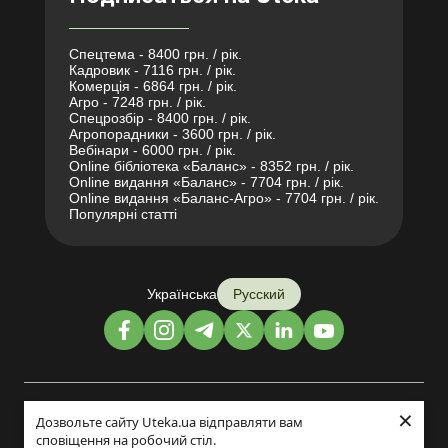
Спецтема - 8400 грн. / рік.
Кадровик - 7116 грн. / рік.
Комерція - 6864 грн. / рік.
Агро - 7248 грн. / рік.
Спецрозбір - 8400 грн. / рік.
Агропорадники - 3600 грн. / рік.
Вебінари - 6000 грн. / рік.
Online бібліотека «Баланс» - 8352 грн. / рік.
Online видання «Баланс» - 7704 грн. / рік.
Online видання «Баланс-Агро» - 7704 грн. / рік.
Популярні статті
Українська
Русский
×
Дизайн и разработка:
Дозвольте сайту Uteka.ua відправляти вам
сповіщення на робочий стіл.