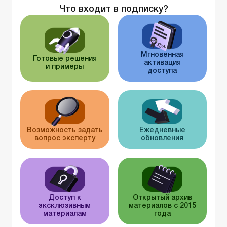
Что входит в подписку?
Мгновенная
Готовые решения
активация
и примеры
доступа
Возможность задать
Ежедневные
вопрос эксперту
обновления
Доступ к
Открытый архив
эксклюзивным
материалов с 2015
материалам
года