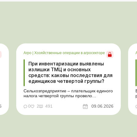
Агро
|
Хозяйственные операции в агросекторе
При инвентаризации выявлены
излишки ТМЦ и основных
средств: каковы последствия для
единщиков четвертой группы?
Сельхозпредприятие – плательщик единого
налога четвертой группы провело
инвентаризацию и выявило излишки не
оприходованных при покупке товаров,
6
0
2
491
09.06.2026
е
продукции собственного производства, а
также основных средств (далее – ОС). Как
повлияют такие излишки при их
оприходовании на долю сельхозтовар...