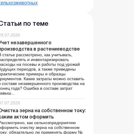
сельхозживотных
Статьи по теме
29.07.2026
Учет незавершенного
производства в растениеводстве
В статье рассмотрено, как учитывать,
распределять и инвентаризировать
расходы на посевы и работы под урожай
будущих периодов, а также приведены
практические примеры и образцы
документов. Какие затраты можно оставить
в составе незавершенного производства на
конец года? Ошибка в составе затрат
завыш...
07.07.2026
Очистка зерна на собственном току:
каким актом оформить
Рассмотрено, как сельхозпредприятию
оформить очистку зерна на собственном
току: обязательно ли применять форму №