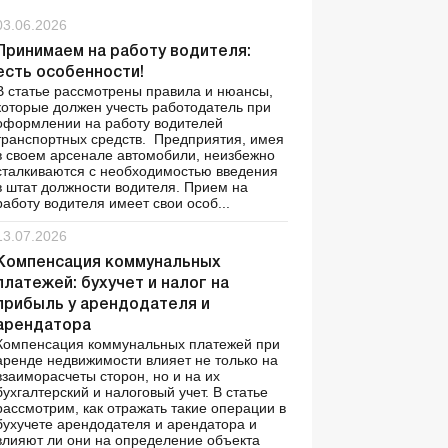
03.06.2026
Принимаем на работу водителя:
есть особенности!
В статье рассмотрены правила и нюансы,
которые должен учесть работодатель при
оформлении на работу водителей
транспортных средств. Предприятия, имея
в своем арсенале автомобили, неизбежно
сталкиваются с необходимостью введения
в штат должности водителя. Прием на
работу водителя имеет свои особ...
13.07.2026
Компенсация коммунальных
платежей: бухучет и налог на
прибыль у арендодателя и
арендатора
Компенсация коммунальных платежей при
аренде недвижимости влияет не только на
взаиморасчеты сторон, но и на их
бухгалтерский и налоговый учет. В статье
рассмотрим, как отражать такие операции в
бухучете арендодателя и арендатора и
влияют ли они на определение объекта