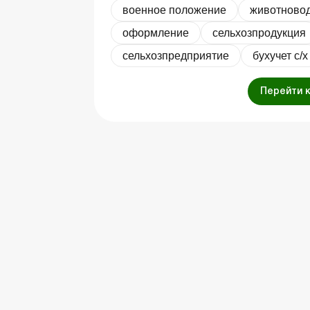
военное положение
животново
оформление
сельхозпродукция
сельхозпредприятие
бухучет с/х
Перейти 