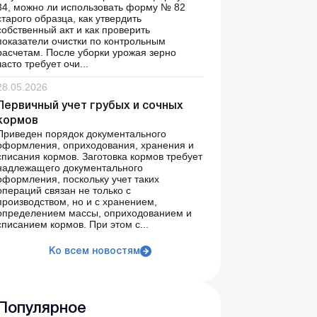
34, можно ли использовать форму № 82
старого образца, как утвердить
собственный акт и как проверить
показатели очистки по контрольным
расчетам. После уборки урожая зерно
часто требует очи...
28.05.2026
Первичный учет грубых и сочных
кормов
Приведен порядок документального
оформления, оприходования, хранения и
списания кормов. Заготовка кормов требует
надлежащего документального
оформления, поскольку учет таких
операций связан не только с
производством, но и с хранением,
определением массы, оприходованием и
списанием кормов. При этом с...
Ко всем новостям
Популярное