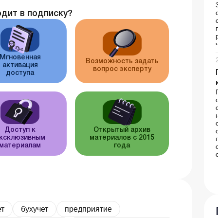
одит в подписку?
Мгновенная
Возможность задать
активация
вопрос эксперту
доступа
Доступ к
Открытый архив
ксклюзивным
материалов с 2015
материалам
года
ет
бухучет
предприятие