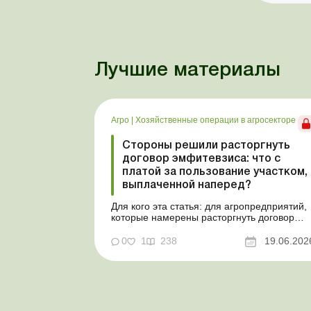
Лучшие материалы
Агро
|
Хозяйственные операции в агросекторе
Стороны решили расторгнуть
договор эмфитевзиса: что с
платой за пользование участком,
выплаченной наперед?
Для кого эта статья: для агропредприятий,
которые намерены расторгнуть договор
эмфитевзиса с собственником земельного
участка по взаимному согласию. Усложним
0
1
238
19.06.202
эту ситуацию тем, что плата за пользовани
земельным участком была выплачена
собственнику наперед за несколько лет. В
таком случае перед эмфит...