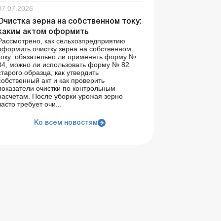
07.07.2026
Очистка зерна на собственном току:
каким актом оформить
Рассмотрено, как сельхозпредприятию
оформить очистку зерна на собственном
току: обязательно ли применять форму №
34, можно ли использовать форму № 82
старого образца, как утвердить
собственный акт и как проверить
показатели очистки по контрольным
расчетам. После уборки урожая зерно
часто требует очи...
Ко всем новостям