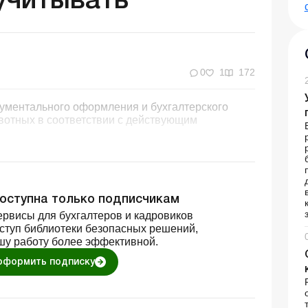
учитывать
0
1
172
кументального оформления и бухгалтерского
вотных в соответствии с действующим
доступна только подписчикам
рвисы для бухгалтеров и кадровиков
оступ библиотеки безопасных решений,
шу работу более эффективной.
оформить подписку