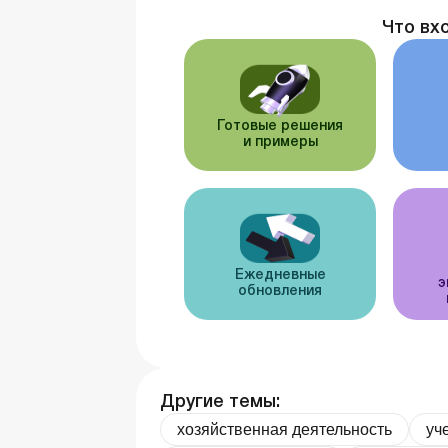
Что вх
Готовые решения
и примеры
Ежедневные
э
обновления
Другие темы:
хозяйственная деятельность
уч