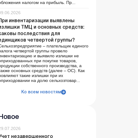
обложения налогом на прибыль. Пр...
09.06.2026
При инвентаризации выявлены
излишки ТМЦ и основных средств:
каковы последствия для
единщиков четвертой группы?
Сельхозпредприятие – плательщик единого
налога четвертой группы провело
инвентаризацию и выявило излишки не
оприходованных при покупке товаров,
продукции собственного производства, а
также основных средств (далее – ОС). Как
повлияют такие излишки при их
оприходовании на долю сельхозтовар...
Ко всем новостям
Новое
29.07.2026
Учет незавершенного