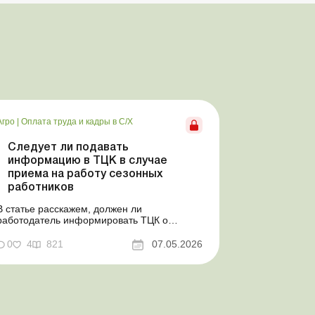
Агро
|
Оплата труда и кадры в С/Х
Следует ли подавать
информацию в ТЦК в случае
приема на работу сезонных
работников
В статье расскажем, должен ли
работодатель информировать ТЦК о
приеме на работу сезонного работника.
Суть проблемы. Сейчас многие
0
4
821
07.05.2026
агропредприятия принимают работников на
сезонные работы. Из-за значительных
штрафных санкций за нарушение порядка
ведения воинского учета у
сельхозпредприятий возникает в...