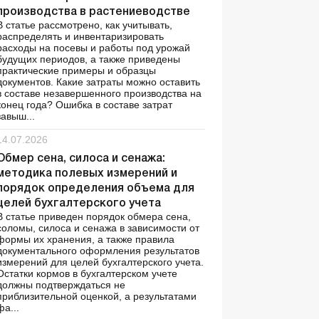
производства в растениеводстве
В статье рассмотрено, как учитывать,
распределять и инвентаризировать
расходы на посевы и работы под урожай
будущих периодов, а также приведены
практические примеры и образцы
документов. Какие затраты можно оставить
в составе незавершенного производства на
конец года? Ошибка в составе затрат
завыш...
14.07.2026
Обмер сена, силоса и сенажа:
методика полевых измерений и
порядок определения объема для
целей бухгалтерского учета
В статье приведен порядок обмера сена,
соломы, силоса и сенажа в зависимости от
формы их хранения, а также правила
документального оформления результатов
измерений для целей бухгалтерского учета.
Остатки кормов в бухгалтерском учете
должны подтверждаться не
приблизительной оценкой, а результатами
фа...