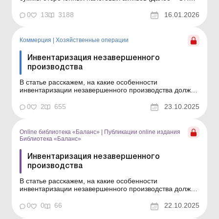
и отсроченных налоговых обязательств (далее – ОНО)
до того момента, когда бухгалтер выйдет на
0
13
3188
16.01.2026
окончательный финансовый результат отчетного года –
чистую прибыль (убыток); как определить...
Коммерция
|
Хозяйственные операции
Инвентаризация незавершенного
производства
В статье расскажем, на какие особенности
инвентаризации незавершенного производства должно
обратить внимание производственное предприятие, а
также посоветуем, как оценить подтвержденные
0
2
655
23.10.2025
остатки и куда списать инвентаризационные разницы.
Практически всегда при производстве какой-либо
готовой продукци...
Online библиотека «Баланс»
|
Публикации online издания
Библиотека «Баланс»
Инвентаризация незавершенного
производства
В статье расскажем, на какие особенности
инвентаризации незавершенного производства должно
обратить внимание производственное предприятие, а
также посоветуем, как оценить подтвержденные
0
0
66
22.10.2025
остатки и куда списать инвентаризационные разницы.