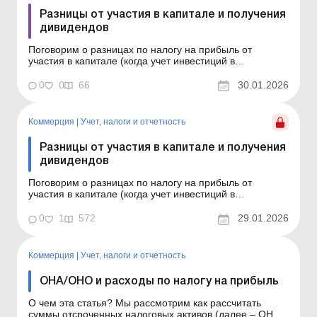
Разницы от участия в капитале и получения
дивидендов
Поговорим о разницах по налогу на прибыль от
участия в капитале (когда учет инвестиций в
ассоциированные, дочерние предприятия ведется
методом участия в капитале), а также от начисленных
0
0
66
30.01.2026
в пользу инвестора дивидендов (от кого именно и при
каких условиях дивиденды могут уменьшить как
разница финрез...
Коммерция
|
Учет, налоги и отчетность
Разницы от участия в капитале и получения
дивидендов
Поговорим о разницах по налогу на прибыль от
участия в капитале (когда учет инвестиций в
ассоциированные, дочерние предприятия ведется
методом участия в капитале), а также от начисленных
0
1
572
29.01.2026
в пользу инвестора дивидендов (от кого именно и при
каких условиях дивиденды могут уменьшить как
разница финрезул...
Коммерция
|
Учет, налоги и отчетность
ОНА/ОНО и расходы по налогу на прибыль
О чем эта статья? Мы рассмотрим как рассчитать
суммы отсроченных налоговых активов (далее – ОНА)