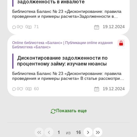
задолженность в инвалюте
Библиотека Баланс № 23 «Дисконтирование: правила
проведения и примеры расчета»Задолженности в
инвалюте, как и в гривне, могут быть текущими и
долгосрочными. И также может возникнуть
0
0
71
19.12.2024
необходимость в их дисконтировании. В статье
расскажем, как провести процедуру дисконтирования
долгосрочной инвалютной...
Online библиотека «Баланс»
|
Публикации online издания
Библиотека «Баланс»
Дисконтирование задолженности по
процентному займу: изучаем нюансы
Библиотека Баланс № 23 «Дисконтирование: правила
проведения и примеры расчета» В статье рассмотрим
на примере учет у заемщика долгосрочной процентной
задолженности, возникшей по договору банковского
0
0
60
19.12.2024
кредита. Выбор ставки дисконтирования Напомним,
при расчете настоящей стоимости долгос...
Показать еще
1
16
ИЗ