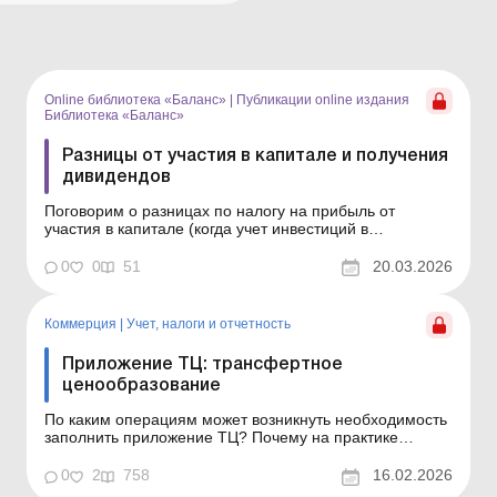
Online библиотека «Баланс»
|
Публикации online издания
Библиотека «Баланс»
Разницы от участия в капитале и получения
дивидендов
Поговорим о разницах по налогу на прибыль от
участия в капитале (когда учет инвестиций в
ассоциированные, дочерние предприятия ведется
методом участия в капитале), а также от начисленных
0
0
51
20.03.2026
в пользу инвестора дивидендов (от кого именно и при
каких условиях дивиденды могут уменьшить как
разница финрез...
Коммерция
|
Учет, налоги и отчетность
Приложение ТЦ: трансфертное
ценообразование
По каким операциям может возникнуть необходимость
заполнить приложение ТЦ? Почему на практике
приложение ТЦ если и представляется, то не с
основной отчетной декларацией, а с уточняющей? Как
0
2
758
16.02.2026
заполнить это приложение и какие данные из Отчета о