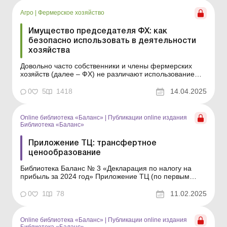
Библиотека Баланс № 20 «Особенности
инвентаризации &nda...
Агро
|
Фермерское хозяйство
Имущество председателя ФХ: как
безопасно использовать в деятельности
хозяйства
Довольно часто собственники и члены фермерских
хозяйств (далее – ФХ) не различают использование
имущества (зданий, техники, оборудования и т. п.),
принадлежащего им лично, и имущества,
0
5
1418
14.04.2025
принадлежащего ФХ. Это может повлечь
нежелательные налоговые последствия. В частности,
если расходы на содерж...
Online библиотека «Баланс»
|
Публикации online издания
Библиотека «Баланс»
Приложение ТЦ: трансфертное
ценообразование
Библиотека Баланс № 3 «Декларация по налогу на
прибыль за 2024 год» Приложение ТЦ (по первым
буквам слов «Трансфертне Ціноутворення»)
фактически является приложением к приложениям ЦП
0
1
78
11.02.2025
и РІ к декларации по налогу на прибыль (далее –
декларация). Его заполнение связано с ...
Online библиотека «Баланс»
|
Публикации online издания