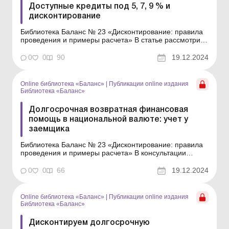
Доступные кредиты под 5, 7, 9 % и
дисконтирование
Библиотека Баланс № 23 «Дисконтирование: правила
проведения и примеры расчета» В статье рассмотрим,
что представляет собой программа «Доступные
кредиты 5–7–9 %», нужно ли дисконтировать
0
0
90
19.12.2024
долгосрочную задолженность по такому кредиту, а
также как отразить его в учет...
Online библиотека «Баланс»
|
Публикации online издания
Библиотека «Баланс»
Долгосрочная возвратная финансовая
помощь в национальной валюте: учет у
заемщика
Библиотека Баланс № 23 «Дисконтирование: правила
проведения и примеры расчета» В консультации
рассмотрим особенности учета долгосрочной
возвратной финансовой помощи (далее – ВФП) у ее
0
0
66
19.12.2024
получателя. Общие правила Определение ВФП
приведено в пп. 14.1.257 Налогового кодекса (далее
&nd...
Online библиотека «Баланс»
|
Публикации online издания
Библиотека «Баланс»
Дисконтируем долгосрочную