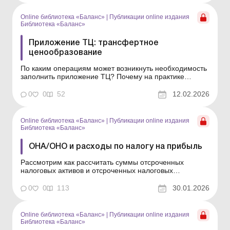
контролируемых операциях перенести в него? Ответы
на эти в...
Online библиотека «Баланс»
|
Публикации online издания
Библиотека «Баланс»
Приложение ТЦ: трансфертное
ценообразование
По каким операциям может возникнуть необходимость
заполнить приложение ТЦ? Почему на практике
приложение ТЦ если и представляется, то не с
основной отчетной декларацией, а с уточняющей? Как
0
0
52
12.02.2026
заполнить это приложение и какие данные из Отчета о
контролируемых операциях перенести в него? Ответы
на эти...
Online библиотека «Баланс»
|
Публикации online издания
Библиотека «Баланс»
ОНА/ОНО и расходы по налогу на прибыль
Рассмотрим как рассчитать суммы отсроченных
налоговых активов и отсроченных налоговых
обязательств до того момента, когда бухгалтер выйдет
на окончательный финансовый результат отчетного
0
0
113
30.01.2026
года – чистую прибыль (убыток); как определить
расходы по налогу на прибыль, что представляют
собой отсро...
Online библиотека «Баланс»
|
Публикации online издания
Библиотека «Баланс»