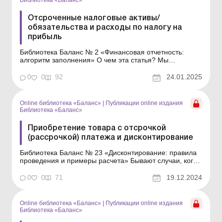
Библиотека «Баланс»
Отсроченные налоговые активы/
обязательства и расходы по налогу на
прибыль
Библиотека Баланс № 2 «Финансовая отчетность:
алгоритм заполнения» О чем эта статья? Мы
рассмотрим как рассчитать суммы отсроченных
налоговых активов (далее – ОНА) и отсроченных
0
0
92
24.01.2025
налоговых обязательств (далее – ОНО) до того
момента, когда бухгалтер выйдет на окончательный
фин...
Online библиотека «Баланс»
|
Публикации online издания
Библиотека «Баланс»
Приобретение товара с отсрочкой
(рассрочкой) платежа и дисконтирование
Библиотека Баланс № 23 «Дисконтирование: правила
проведения и примеры расчета» Бывают случаи, когда
продавец при поставке товаров/услуг предоставляет
покупателю отсрочку или рассрочку платежа. При этом
0
0
71
19.12.2024
в таком договоре может быть предусмотрено
начисление процентов за предоставленную отс...
Online библиотека «Баланс»
|
Публикации online издания
Библиотека «Баланс»