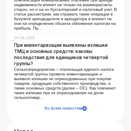
Компенсация коммунальных платежей при аренде
недвижимости влияет не только на взаиморасчеты
сторон, но и на их бухгалтерский и налоговый учет. В
статье рассмотрим, как отражать такие операции в
бухучете арендодателя и арендатора и влияют ли
они на определение объекта обложения налогом на
прибыль. Пр...
09.06.2026
При инвентаризации выявлены излишки
ТМЦ и основных средств: каковы
последствия для единщиков четвертой
группы?
Сельхозпредприятие – плательщик единого налога
четвертой группы провело инвентаризацию и
выявило излишки не оприходованных при покупке
товаров, продукции собственного производства, а
также основных средств (далее – ОС). Как повлияют
такие излишки при их оприходовании на долю
сельхозтовар...
Ко всем новостям