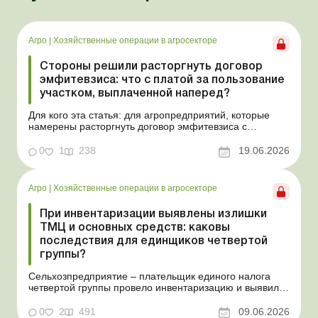
Агро
|
Хозяйственные операции в агросекторе
Стороны решили расторгнуть договор
эмфитевзиса: что с платой за пользование
участком, выплаченной наперед?
Для кого эта статья: для агропредприятий, которые
намерены расторгнуть договор эмфитевзиса с
собственником земельного участка по взаимному
согласию. Усложним эту ситуацию тем, что плата за
0
1
238
19.06.2026
пользование земельным участком была выплачена
собственнику наперед за несколько лет. В таком случае
перед эмфит...
Агро
|
Хозяйственные операции в агросекторе
При инвентаризации выявлены излишки
ТМЦ и основных средств: каковы
последствия для единщиков четвертой
группы?
Сельхозпредприятие – плательщик единого налога
четвертой группы провело инвентаризацию и выявило
излишки не оприходованных при покупке товаров,
продукции собственного производства, а также
0
2
491
09.06.2026