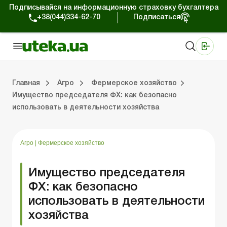
Подписывайся на информационную страховку бухгалтера
+38(044)334-62-70
Подписаться
Медицинские КНП
Online издание «Баланс»
Online издание «Баланс-Агро»
Online библиотека «Баланс»
Портал Баланс-Бюджет
Сервисы Баланс-Бюджет
Мир позитива
Налогообложение и бухучет сельхозпредприятий
Фермерское хозяйство
Школа бухгалтера с/х отрасли
Отраслевой бухгалтерский учет в С/Х
Проверки с/х предприятий
Главная
Агро
Фермерское хозяйство
Имущество председателя ФХ: как безопасно
использовать в деятельности хозяйства
ение и бухучет сельхозпредприятий
хозяйство
 с/х отрасли
/х предприятий
Земля и земельные правоотношения
Юридические консультации
Спецвыпуски для агропредприятий
Блог редакции Uteka-Агро
Хозяйственные 
Оплата труд
Государственная 
Агро
|
Фермерское хозяйство
Имущество председателя
ФХ: как безопасно
использовать в деятельности
хозяйства