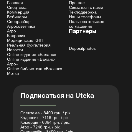
Главная
Про нас
Спецтема
Связаться с нами
Коммерция
Техподдержка
Вебинары
Наши телефоны
Спецразбор
Пользовательское
Агросоветчики
соглашение
Агро
Партнеры
Кадровик
Медицинские КНП
Реальная бухгалтерия
Depositphotos
Новости
Online издание «Баланс»
Online издание «Баланс-
Агро»
Online библиотека «Баланс»
Метки
Подписаться на Uteka
Спецтема - 8400 грн. / рік.
Кадровик - 7116 грн. / рік.
Комерція - 6864 грн. / рік.
Агро - 7248 грн. / рік.
Спецрозбір - 8400 грн. / рік.