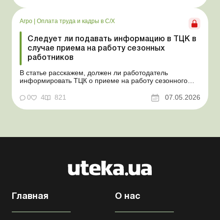
основных средств (далее – ОС). Как повлияют такие
излишки при их оприходовании на долю
сельхозтовар...
Агро
|
Оплата труда и кадры в С/Х
Следует ли подавать информацию в ТЦК в
случае приема на работу сезонных
работников
В статье расскажем, должен ли работодатель
информировать ТЦК о приеме на работу сезонного
работника. Суть проблемы. Сейчас многие
агропредприятия принимают работников на сезонные
0
4
821
07.05.2026
работы. Из-за значительных штрафных санкций за
нарушение порядка ведения воинского учета у
сельхозпредприятий возникает в...
Главная
О нас