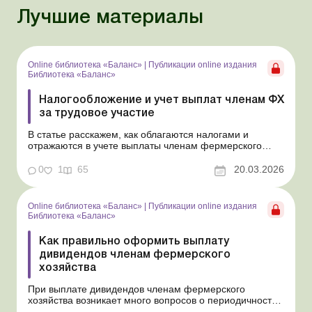
Лучшие материалы
Online библиотека «Баланс»
|
Публикации online издания
Библиотека «Баланс»
Налогообложение и учет выплат членам ФХ
за трудовое участие
В статье расскажем, как облагаются налогами и
отражаются в учете выплаты членам фермерского
хозяйства за их трудовую деятельность, которые не
являются зарплатой и не считаются дивидендами.
0
1
65
20.03.2026
Библиотека Баланс № 5 «Дивиденды: инструкция по
оформлению, учету и налогообложению» В отличие
от...
Online библиотека «Баланс»
|
Публикации online издания
Библиотека «Баланс»
Как правильно оформить выплату
дивидендов членам фермерского
хозяйства
При выплате дивидендов членам фермерского
хозяйства возникает много вопросов о периодичности
таких выплат и их документальном оформлении.