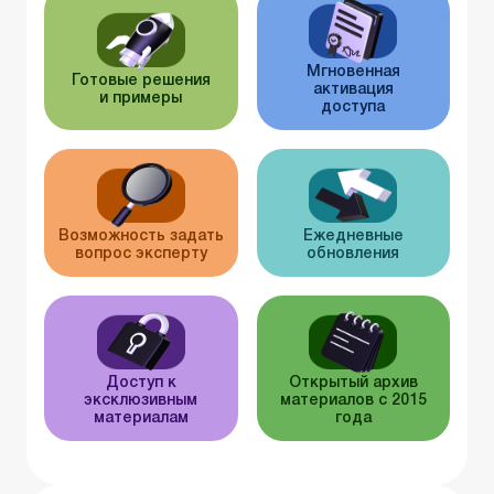
Мгновенная
Готовые решения
активация
и примеры
доступа
Возможность задать
Ежедневные
вопрос эксперту
обновления
Доступ к
Открытый архив
эксклюзивным
материалов с 2015
материалам
года