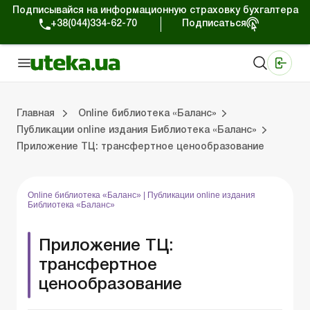
Подписывайся на информационную страховку бухгалтера
+38(044)334-62-70
Подписаться
Медицинские КНП
Online издание «Баланс»
Online издание «Баланс-Агро»
Online библиотека «Баланс»
Портал Баланс-Бюджет
Сервисы Баланс-Бюджет
Мир позитива
Публикации online издания Библиотека «Баланс»
Главная
Online библиотека «Баланс»
Публикации online издания Библиотека «Баланс»
Приложение ТЦ: трансфертное ценообразование
Библиотека «Баланс»
Выпуски online издания Библиотека «Баланс»
Портал Баланс-Бюджет
Календарь бухгалтера
Данные для расчетов
Формы и бланки
Online библиотека «Баланс»
|
Публикации online издания
Библиотека «Баланс»
Приложение ТЦ:
трансфертное
ценообразование