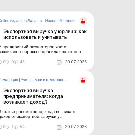
Online издание «Баланс»
|
Налогообложение
Экспортная выручка у юрлица: как
использовать и учитывать
У предприятий-экспортеров часто
возникают вопросы о правилах валютного
надзора, порядке использования
экспортной выручки, а также об отражении
0
0
43
20.07.2026
учетных последствий экспортных операций.
В статье вы найдете ответы на эти вопросы.
В статье вы найдете ответы на вопросы:
Коммерция
|
Учет, налоги и отчетность
Почему экспортная выручка не с...
Экспортная выручка
предпринимателя: когда
возникает доход?
В статье рассмотрено, когда возникает
доход от экспортной выручки у
предпринимателя на общей системе
налогообложения и на едином налоге, по
0
1
54
20.07.2026
какому курсу рассчитывать гривневый