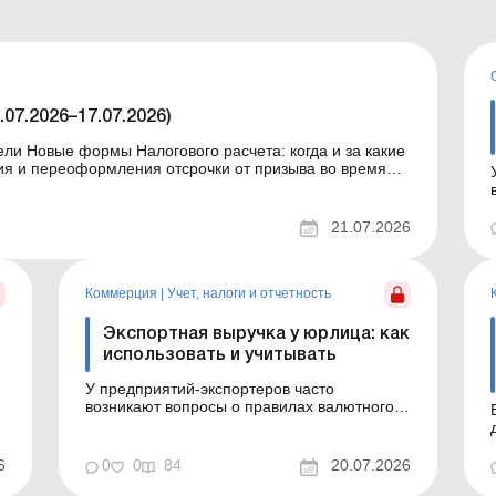
07.2026–17.07.2026)
и Новые формы Налогового расчета: когда и за какие
 Верховная Ра...
21.07.2026
Коммерция
|
Учет, налоги и отчетность
Экспортная выручка у юрлица: как
использовать и учитывать
У предприятий-экспортеров часто
возникают вопросы о правилах валютного
надзора, порядке использования
экспортной выручки, а также об отражении
учетных последствий экспортных операций.
6
0
0
84
20.07.2026
В статье вы найдете ответы на эти вопросы.
В статье вы найдете ответы на вопросы: