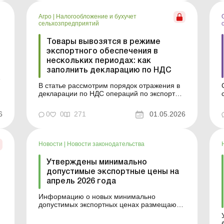
Почему экспортная выручка не сра...
,
Агро
|
Налогообложение и бухучет
сельхозпредприятий
Товары вывозятся в режиме
экспортного обеспечения в
нескольких периодах: как
заполнить декларацию по НДС
В статье рассмотрим порядок отражения в
декларации по НДС операций по экспорту
.
товаров в режиме экспортного
обеспечения. Применение режима
6
0
0
271
01.05.2026
экспортного обеспечения предусматривает
для плательщиков НДС особые правила
отражения экспортных операций,
существенно отличающихся от общего
Новости
|
Новости законодательства
подхода. Наибольшее...
Утверждены минимально
допустимые экспортные цены на
апрель 2026 года
Информацию о новых минимально
допустимых экспортных ценах размещают
на официальном веб-сайте Минэкономики
не позднее следующего рабочего дня