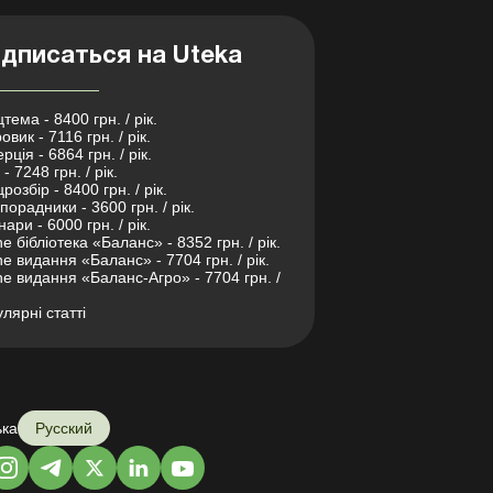
дписаться на Uteka
тема - 8400 грн. / рік.
овик - 7116 грн. / рік.
рція - 6864 грн. / рік.
- 7248 грн. / рік.
розбір - 8400 грн. / рік.
порадники - 3600 грн. / рік.
нари - 6000 грн. / рік.
ne бібліотека «Баланс» - 8352 грн. / рік.
ne видання «Баланс» - 7704 грн. / рік.
ne видання «Баланс-Агро» - 7704 грн. /
лярні статті
ька
Русский