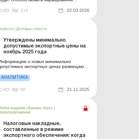
объемов экспорта сельскохозяйственной и
специализированной техники,
0
0
114
02.03.2026
стимулировать рост объемов ее
производства и инвестирования в развитие
машиностроительных предприятий,
Новости
|
Деловые новости
способствовать сохранению трудового
потенциала и созданию ...
Утверждены минимально
допустимые экспортные цены на
ноябрь 2025 года
Информацию о новых минимально
допустимых экспортных ценах размещают
на официальном веб-сайте Минэкономики
не позднее следующего рабочего дня
АНАЛИТИКА
после принятия соответствующего приказа.
До момента обнародования новых
0
0
50
21.11.2025
значений применяют ранее утвержденные
цены за предыдущий месяц, остающиеся в
силе до об...
Online издание «Баланс-Агро»
|
Налогообложение
Налоговые накладные,
составленные в режиме
экспортного обеспечения: когда