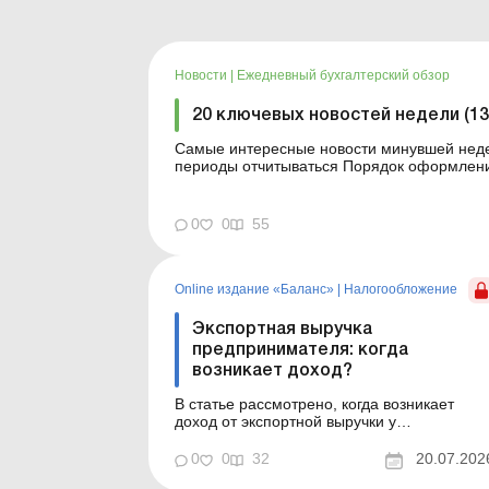
Новости
|
Ежедневный бухгалтерский обзор
20 ключевых новостей недели (13.
Самые интересные новости минувшей недел
периоды отчитываться Порядок оформления и переоформления отсрочки от призыва во время
мобилизации усовершенствован Кабмин создал Координационный центр по организации
бронирования военнообязанных
0
0
55
Online издание «Баланс»
|
Налогообложение
Экспортная выручка
предпринимателя: когда
возникает доход?
В статье рассмотрено, когда возникает
доход от экспортной выручки у
предпринимателя на общей системе
налогообложения и на едином налоге, по
0
0
32
20.07.202
какому курсу рассчитывать гривневый