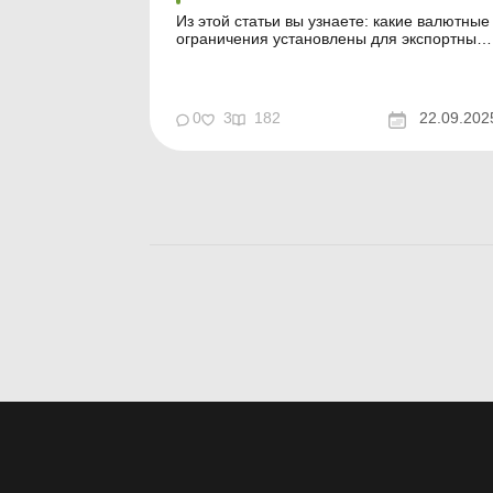
Из этой статьи вы узнаете: какие валютные
ограничения установлены для экспортных
операций; в какой момент и в каком
размере признавать доход от экспортной
операции; должен ли экспортер отражать
операции на распределительном счете; как
0
3
182
22.09.202
определить курсовые разницы, доходы и
расходы от продажи ...