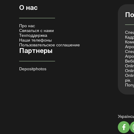
О нас
По
Про нас
Связаться с нами
Спец
Техподдержка
Кадр
Наши телефоны
Коме
Пользовательское соглашение
Агро 
Партнеры
Спец
Агро
Вебі
Onli
Depositphotos
Onli
Onli
рік.
Попу
Українс