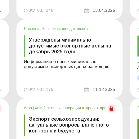
после принятия соответствующего приказа.
До момента обнародования новых
6
0
0
248
13.04.2026
значений применяют ранее утвержденные
цены за предыдущий месяц, остающиеся в
силе до об...
Новости
|
Новости законодательства
Утверждены минимально
допустимые экспортные цены на
декабрь 2025 года
Информацию о новых минимально
допустимых экспортных ценах размещают
на официальном веб-сайте Минэкономики
не позднее следующего рабочего дня
.
после принятия соответствующего приказа.
До момента обнародования новых
6
0
0
175
11.12.2025
значений применяют ранее утвержденные
цены за предыдущий месяц, остающиеся в
силе до об...
Агро
|
Хозяйственные операции в агросекторе
Экспорт сельхозпродукции:
актуальные вопросы валютного
контроля и бухучета