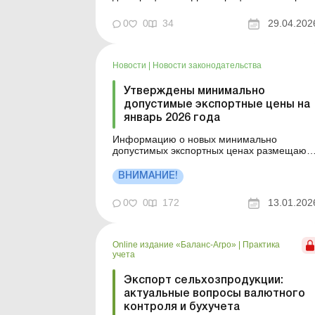
товаров в режиме экспортного
обеспечения. Библиотека Баланс № 8
0
0
34
29.04.202
«Внешнеэкономическая деятельность: учет
у экспортеров и импортеров» Применение
режима экспортного обеспечения
предусматривает для плательщиков...
Новости
|
Новости законодательства
Утверждены минимально
допустимые экспортные цены на
январь 2026 года
Информацию о новых минимально
допустимых экспортных ценах размещают
на официальном веб-сайте Минэкономики
не позднее следующего рабочего дня
ВНИМАНИЕ!
после принятия соответствующего приказа
До момента обнародования новых
0
0
172
13.01.202
значений применяют ранее утвержденные
цены за предыдущий месяц, остающиеся в
силе до об...
Online издание «Баланс-Агро»
|
Практика
учета
Экспорт сельхозпродукции:
актуальные вопросы валютного
контроля и бухучета