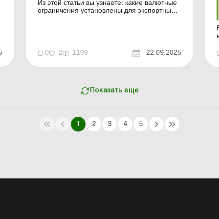
Из этой статьи вы узнаете: какие валютные
ограничения установлены для экспортных
операций; в какой момент и в каком
размере признавать доход от экспортной
операции; должен ли экспортер отражать
операции на распределительном счете; как
определить курсовые разницы, доходы и
5
0
2
1109
22.09.2025
расходы от продажи ин...
Показать еще
1
2
3
4
5