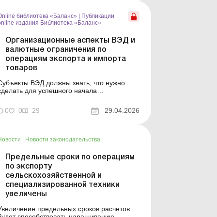
эквивалент такого дохода, влияет ли
курсовая разница на размер такого дохода,
Online библиотека «Баланс»
|
Публикации
можно ли включить банковскую комиссию в
online издания Библиотека «Баланс»
расход...
Организационные аспекты ВЭД и
валютные ограничения по
операциям экспорта и импорта
товаров
Субъекты ВЭД должны знать, что нужно
сделать для успешного начала
осуществления ВЭД-операций и какие
правила валютного регулирования
0
0
29
29.04.2026
установлены НБУ. В статье расскажем, кому
надо зарегистрироваться на таможне, когда
для экспорта или импорта товаров
необходима лицензия и получать ли
Новости
|
Новости законодательства
отдельный код ...
Предельные сроки по операциям
по экспорту
сельскохозяйственной и
специализированной техники
увеличены
Увеличение предельных сроков расчетов
будет способствовать наращиванию