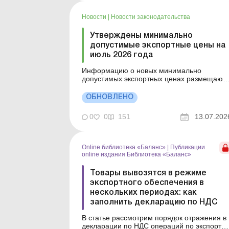
эквивалент такого дохода, влияет ли
курсовая разница на размер такого дохода
Новости
|
Новости законодательства
можно ли включить банковскую комиссию в
расх...
Утверждены минимально
допустимые экспортные цены на
июль 2026 года
Информацию о новых минимально
допустимых экспортных ценах размещают
на официальном веб-сайте Минэкономики
не позднее следующего рабочего дня
ОБНОВЛЕНО
после принятия соответствующего приказа
До момента обнародования новых
0
0
151
13.07.202
значений применяют ранее утвержденные
цены за предыдущий месяц, остающиеся в
силе до об...
Online библиотека «Баланс»
|
Публикации
online издания Библиотека «Баланс»
Товары вывозятся в режиме
экспортного обеспечения в
нескольких периодах: как
заполнить декларацию по НДС
В статье рассмотрим порядок отражения в
декларации по НДС операций по экспорту