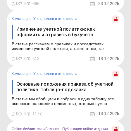
на составление такого приказа для своего
0
3
696
23.12.2025
предприятия. Как известно, учетная политика
предприятия утверждается распорядительным
документом (приказом) по пр...
Коммерция
|
Учет, налоги и отчетность
Изменение учетной политики: как
оформить и отразить в бухучете
В статье расскажем о правилах и последствиях
изменения учетной политики, а также о том, как
отличить изменения учетных оценок от изменения
учетной политики. Как известно, в жизни все течет, все
0
0
513
18.12.2025
меняется. Так и у предприятия – меняются
экономические условия и конъюнктура рынка, у
учредителей во...
Коммерция
|
Учет, налоги и отчетность
Основные положения приказа об учетной
политике: таблица-подсказка
В статье мы обобщили и собрали в одну таблицу все
основные положения (элементы), которые нужно
включить в приказ об учетной политике согласно
нормам НП(С)БУ. Пользуясь этой таблицей, вы
0
2
1177
18.12.2025
сможете проверить, все ли необходимые положения
содержит ваш приказ об учетной политике, исходя из
категории, спец...
Online библиотека «Баланс»
|
Публикации online издания