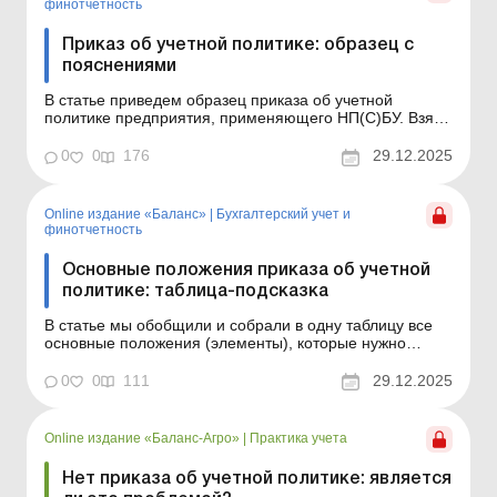
финотчетность
Приказ об учетной политике: образец с
пояснениями
В статье приведем образец приказа об учетной
политике предприятия, применяющего НП(С)БУ. Взяв
этот образец за основу, вы сможете сэкономить время
на составление такого приказа для своего
0
0
176
29.12.2025
предприятия. Баланс № 52 от 30 декабря 2025 года
Как известно, учетная политика предприятия
утверждается распор...
Online издание «Баланс»
|
Бухгалтерский учет и
финотчетность
Основные положения приказа об учетной
политике: таблица-подсказка
В статье мы обобщили и собрали в одну таблицу все
основные положения (элементы), которые нужно
включить в приказ об учетной политике согласно
нормам НП(С)БУ. Пользуясь этой таблицей, вы
0
0
111
29.12.2025
сможете проверить, все ли необходимые положения
содержит ваш приказ об учетной политике, исходя из
категории, сп...
Online издание «Баланс-Агро»
|
Практика учета
Нет приказа об учетной политике: является