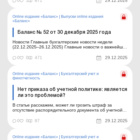
0
1
671
29.12.2025
Читать Компенсация бизнесу за уничтоженное или
поврежденное вследствие войны имущество &...
Online издание «Баланс»
|
Выпуски online издания
«Баланс»
Баланс № 52 от 30 декабря 2025 года
Новости Главные бухгалтерские новости недели
(22.12.2025–26.12.2025) Главные новости о важнейших
изменениях в законодательстве – обновляется
ежедневно Содержание номера Юридические
0
0
471
29.12.2025
консультации Читать Компенсация бизнеса за
уничтоженное или поврежденное в результате войны ...
Online издание «Баланс»
|
Бухгалтерский учет и
финотчетность
Нет приказа об учетной политике: является
ли это проблемой?
В статье расскажем, может ли грозить штраф за
отсутствие распорядительного документа об учетной
политике и как аргументировать избранные методы,
правила, подходы, если нет приказа об учетной
0
0
87
29.12.2025
политике. Баланс № 52 от 30 декабря 2025 года К
сожалению, при отсутствии приказа или положения об
учетной ...
Online издание «Баланс»
|
Бухгалтерский учет и