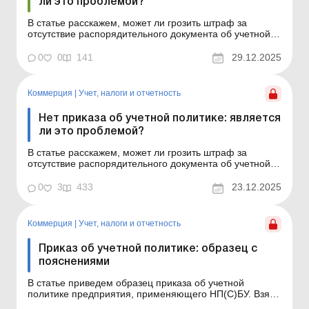
ли это проблемой?
В статье расскажем, может ли грозить штраф за
отсутствие распорядительного документа об учетной
политике и как аргументировать избранные методы,
правила, подходы, если нет приказа об учетной
0
0
141
29.12.2025
политике. Баланс-Агро № 52 от 30 декабря 2025 года К
сожалению, при отсутствии приказа или положения об
уче...
Коммерция
|
Учет, налоги и отчетность
Нет приказа об учетной политике: является
ли это проблемой?
В статье расскажем, может ли грозить штраф за
отсутствие распорядительного документа об учетной
политике и как аргументировать избранные методы,
правила, подходы, если нет приказа об учетной
0
3
433
23.12.2025
политике. К сожалению, при отсутствии приказа или
положения об учетной политике, то есть
утвержденного докуме...
Коммерция
|
Учет, налоги и отчетность
Приказ об учетной политике: образец с
пояснениями
В статье приведем образец приказа об учетной
политике предприятия, применяющего НП(С)БУ. Взяв
этот образец за основу, вы сможете сэкономить время