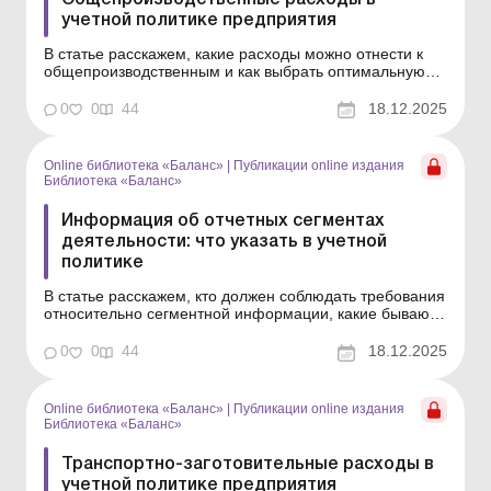
Общепроизводственные расходы в
учетной политике предприятия
В статье расскажем, какие расходы можно отнести к
общепроизводственным и как выбрать оптимальную
базу их распределения. Библиотека Баланс № 24
«Учетная политика: внутренний документ
0
0
44
18.12.2025
предприятия, который его защищает»
Производственная себестоимость продукции, работ,
услуг является весом...
Online библиотека «Баланс»
|
Публикации online издания
Библиотека «Баланс»
Информация об отчетных сегментах
деятельности: что указать в учетной
политике
В статье расскажем, кто должен соблюдать требования
относительно сегментной информации, какие бывают
виды сегментов, как выделить указанные сегменты и
какие принципы ценообразования используются для
0
0
44
18.12.2025
составления сегментной отчетности. Библиотека
Баланс № 24 «Учетная политика: внутренний докум...
Online библиотека «Баланс»
|
Публикации online издания
Библиотека «Баланс»
Транспортно-заготовительные расходы в
учетной политике предприятия