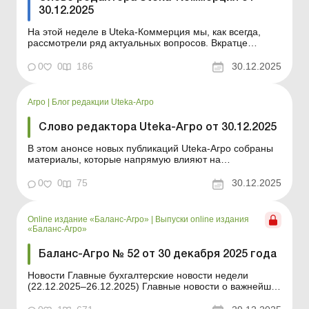
30.12.2025
На этой неделе в Uteka-Коммерция мы, как всегда,
рассмотрели ряд актуальных вопросов. Вкратце
ознакомлю вас с темами публикаций. Уважаемые
коллеги! Вкратце ознакомлю вас с темами статей,
0
0
186
30.12.2025
опубликованных на этой неделе в Uteka-Коммерция.
Компенсация бизнесу за уничтоженное или
поврежденное вследстви...
Агро
|
Блог редакции Uteka-Агро
Слово редактора Uteka-Агро от 30.12.2025
В этом анонсе новых публикаций Uteka-Агро собраны
материалы, которые напрямую влияют на
управленческие и учетные решения агропредприятий:
от компенсации военных потерь и налоговых
0
0
75
30.12.2025
последствий до методологии агроучета и организации
документооборота. Дорогие читатели! В этом анонсе
новых публикаций U...
Online издание «Баланс-Агро»
|
Выпуски online издания
«Баланс-Агро»
Баланс-Агро № 52 от 30 декабря 2025 года
Новости Главные бухгалтерские новости недели
(22.12.2025–26.12.2025) Главные новости о важнейших
изменениях в законодательстве – обновляется
ежедневно Содержание номера Правовая помощь