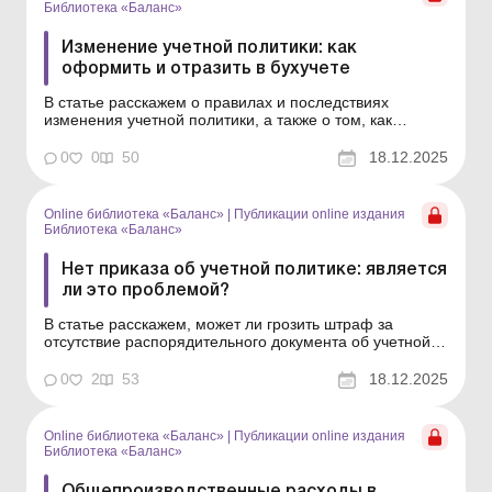
Библиотека «Баланс»
Изменение учетной политики: как
оформить и отразить в бухучете
В статье расскажем о правилах и последствиях
изменения учетной политики, а также о том, как
отличить изменения учетных оценок от изменения
учетной политики. Библиотека Баланс № 24 «Учетная
0
0
50
18.12.2025
политика: внутренний документ предприятия, который
его защищает» Как известно, в жизни все течет,...
Online библиотека «Баланс»
|
Публикации online издания
Библиотека «Баланс»
Нет приказа об учетной политике: является
ли это проблемой?
В статье расскажем, может ли грозить штраф за
отсутствие распорядительного документа об учетной
политике и как аргументировать избранные методы,
правила, подходы, если нет приказа об учетной
0
2
53
18.12.2025
политике. Библиотека Баланс № 24 «Учетная
политика: внутренний документ предприятия, который
его защи...
Online библиотека «Баланс»
|
Публикации online издания
Библиотека «Баланс»