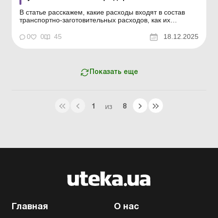
В статье расскажем, какие расходы входят в состав
транспортно-заготовительных расходов, как их
учитывать и как прописать выбор в приказе об учетной
политике. Библиотека Баланс № 24 «Учетная
0
0
45
18.12.2025
политика: внутренний документ предприятия, который
его защищает» В распорядительном документе об...
Показать еще
1
8
ИЗ
Главная
О нас