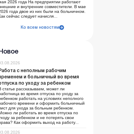
мая 2026 года На предприятии работают
внешние и внутренние совместители. В мае
2026 года двое из них были на больничном.
Как сейчас следует начисля...
Ко всем новостям
Новое
03.08.2026
Работа с неполным рабочим
временем и больничный во время
отпуска по уходу за ребенком
В статье рассказываем, может ли
работница во время отпуска по уходу за
ребенком работать на условиях неполного
рабочего времени и оформить больничный
лист для ухода за больным ребенком.
Можно ли работать во время отпуска по
уходу за ребенком и не потерять свои
права? Как оформить выход на работу...
03.08.2026