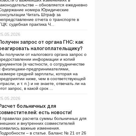
новости о важнейших изменениях в
законодательстве – обновляется ежедневно
Содержание номера Юридические
консультации Читать Штраф за
непредставление отчета о транспорте в
ТЦК: судебная практика Ч...
25.05.2026
Получен запрос от органа ГНС: как
реагировать налогоплательщику?
Вы получили от налогового органа запрос о
предоставлении информации и копий
документов (в частности, о сотрудничестве
с физлицами-предпринимателями,
размере средней зарплаты, которая на
предприятии ниже, чем в соответствующей
отрасли, и т. п.) и не знаете, отвечать ли на
этот запрос, в какой срок ...
25.05.2026
Расчет больничных для
совместителей: есть новости!
В правилах расчета суммы больничных для
внешних и внутренних совместителей
появились важные изменения.
Подробности – в статье. Баланс № 21 от 26