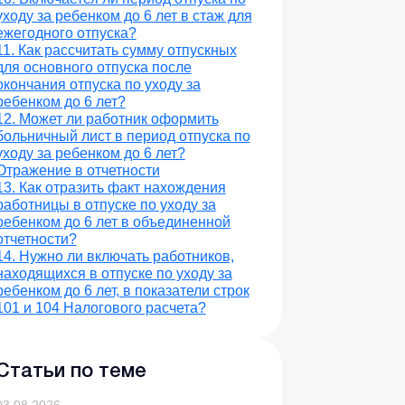
уходу за ребенком до 6 лет в стаж для
ежегодного отпуска?
11. Как рассчитать сумму отпускных
для основного отпуска после
окончания отпуска по уходу за
ребенком до 6 лет?
12. Может ли работник оформить
больничный лист в период отпуска по
уходу за ребенком до 6 лет?
Отражение в отчетности
13. Как отразить факт нахождения
работницы в отпуске по уходу за
ребенком до 6 лет в объединенной
отчетности?
14. Нужно ли включать работников,
находящихся в отпуске по уходу за
ребенком до 6 лет, в показатели строк
101 и 104 Налогового расчета?
Статьи по теме