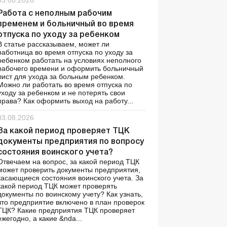
03.08.2026
Работа с неполным рабочим
временем и больничный во время
отпуска по уходу за ребенком
В статье рассказываем, может ли
работница во время отпуска по уходу за
ребенком работать на условиях неполного
рабочего времени и оформить больничный
лист для ухода за больным ребенком.
Можно ли работать во время отпуска по
уходу за ребенком и не потерять свои
права? Как оформить выход на работу...
03.08.2026
За какой период проверяет ТЦК
документы предприятия по вопросу
состояния воинского учета?
Отвечаем на вопрос, за какой период ТЦК
может проверить документы предприятия,
касающиеся состояния воинского учета. За
какой период ТЦК может проверять
документы по воинскому учету? Как узнать,
что предприятие включено в план проверок
ТЦК? Какие предприятия ТЦК проверяет
ежегодно, а какие &nda...