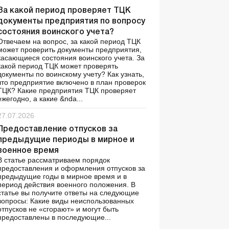
За какой период проверяет ТЦК
документы предприятия по вопросу
состояния воинского учета?
Отвечаем на вопрос, за какой период ТЦК
может проверить документы предприятия,
касающиеся состояния воинского учета. За
какой период ТЦК может проверять
документы по воинскому учету? Как узнать,
что предприятие включено в план проверок
ТЦК? Какие предприятия ТЦК проверяет
ежегодно, а какие &nda...
27.07.2026
Предоставление отпусков за
предыдущие периоды в мирное и
военное время
В статье рассматриваем порядок
предоставления и оформления отпусков за
предыдущие годы в мирное время и в
период действия военного положения. В
статье вы получите ответы на следующие
вопросы: Какие виды неиспользованных
отпусков не «сгорают» и могут быть
предоставлены в последующие...