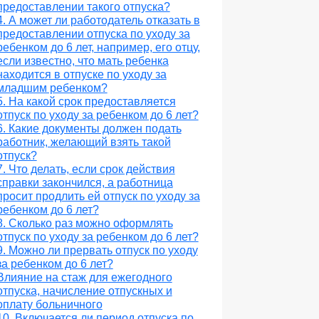
предоставлении такого отпуска?
4. А может ли работодатель отказать в
предоставлении отпуска по уходу за
ребенком до 6 лет, например, его отцу,
если известно, что мать ребенка
находится в отпуске по уходу за
младшим ребенком?
5. На какой срок предоставляется
отпуск по уходу за ребенком до 6 лет?
6. Какие документы должен подать
работник, желающий взять такой
отпуск?
7. Что делать, если срок действия
справки закончился, а работница
просит продлить ей отпуск по уходу за
ребенком до 6 лет?
8. Сколько раз можно оформлять
отпуск по уходу за ребенком до 6 лет?
9. Можно ли прервать отпуск по уходу
за ребенком до 6 лет?
Влияние на стаж для ежегодного
отпуска, начисление отпускных и
оплату больничного
10. Включается ли период отпуска по