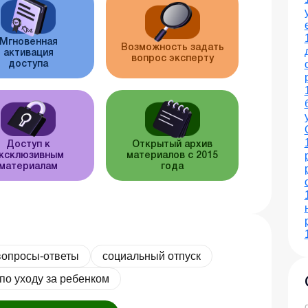
Мгновенная
Возможность задать
активация
вопрос эксперту
доступа
Доступ к
Открытый архив
ксклюзивным
материалов с 2015
материалам
года
вопросы-ответы
социальный отпуск
 по уходу за ребенком