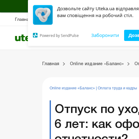
Подписывайся на информационную страх
Дозвольте сайту Uteka.ua відправл
вам сповіщення на робочий стіл.
Главная
Новости
Вебинары
Спецразбор
Правовая база
Конкур
Заборонити
Доз
Powered by SendPulse
Все категории
Разделы
Медицинские КНП
Online издание «Баланс»
Online издание «Баланс-Агро»
Online библиотека «Баланс»
Портал Баланс-Бюджет
Сервисы Баланс-Бюджет
Выпуски online издания «Баланс»
Главная
Online издание «Баланс»
О
дания «Баланс»
ры
счеты
Управленческий учет
Судебная практика
Бухгалтерский учет и финотчетность
ВЭД и валютные операции
Аренда и лизинг
Справочная информация
Юридические консультации
Online издание «Баланс»
|
Оплата труда и кадры
Отпуск по ухо
6 лет: как оф