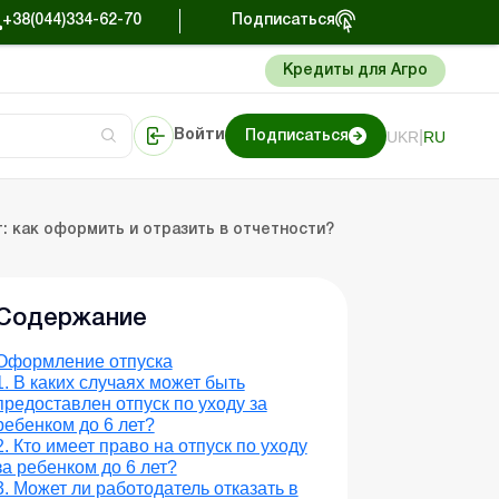
+38(044)334-62-70
Подписаться
Кредиты для Агро
|
UKR
RU
Войти
Подписаться
мация
ьтации
Портал Баланс-Бюджет
т: как оформить и отразить в отчетности?
Содержание
Оформление отпуска
1. В каких случаях может быть
предоставлен отпуск по уходу за
ребенком до 6 лет?
2. Кто имеет право на отпуск по уходу
за ребенком до 6 лет?
3. Может ли работодатель отказать в