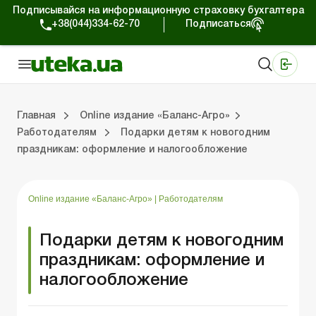
Подписывайся на информационную страховку бухгалтера
+38(044)334-62-70
Подписаться
Медицинские КНП
Online издание «Баланс»
Online издание «Баланс-Агро»
Online библиотека «Баланс»
Портал Баланс-Бюджет
Сервисы Баланс-Бюджет
Мир позитива
Выпуски online издания «Баланс-Агро»
Земельные отношения
Решаем проблемы вместе
Справочная информация
Главная
Online издание «Баланс-Агро»
Работодателям
Подарки детям к новогодним
праздникам: оформление и налогообложение
»
 отношения
 проблемы вместе
я информация
Фермерским хозяйствам
РРО, кассовые операции, расчеты
Ответы на 
Государстве
Online издание «Баланс-Агро»
|
Работодателям
Подарки детям к новогодним
праздникам: оформление и
налогообложение