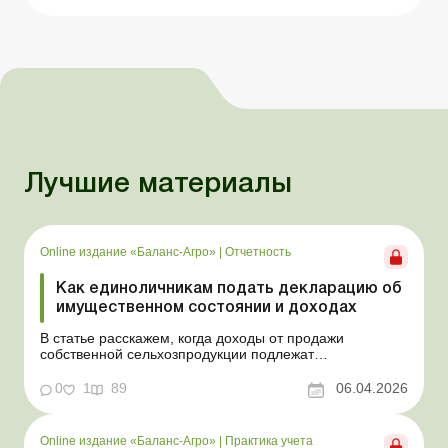
Лучшие материалы
Online издание «Баланс-Агро»
|
Отчетность
Как единоличникам подать декларацию об
имущественном состоянии и доходах
В статье расскажем, когда доходы от продажи
собственной сельхозпродукции подлежат
налогообложению, в каких случаях физлицо обязано
подать декларацию и как определить и
0
1
89
06.04.2026
задекларировать налогооблагаемый доход. Баланс-
Агро № 14 от 7 апреля 2026 года На практике
физлица, которые самостоятельно обрабат...
Online издание «Баланс-Агро»
|
Практика учета