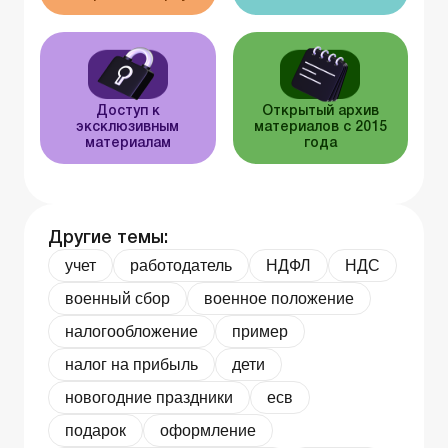
Доступ к
Открытый архив
эксклюзивным
материалов с 2015
материалам
года
Другие темы:
учет
работодатель
НДФЛ
НДС
военный сбор
военное положение
налогообложение
пример
налог на прибыль
дети
новогодние праздники
есв
подарок
оформление