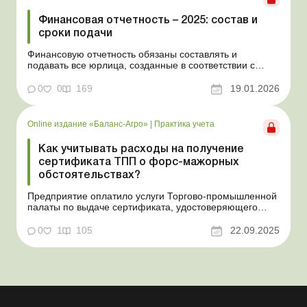
Финансовая отчетность – 2025: состав и
сроки подачи
Финансовую отчетность обязаны составлять и
подавать все юрлица, созданные в соответствии с
законодательством Украины, а также филиалы и
представительства юрлиц, созданных согласно
0
0
169
19.01.2026
законодательству иностранного государства. В статье
расскажем, в какие сроки и по каким формам нужно
подавать финотчет...
Online издание «Баланс-Агро»
|
Практика учета
Как учитывать расходы на получение
сертификата ТПП о форс-мажорных
обстоятельствах?
Предприятие оплатило услуги Торгово-промышленной
палаты по выдаче сертификата, удостоверяющего
наступление форс-мажорных обстоятельств. На какие
расходы и на какой бухгалтерский счет отнести сумму
0
1
105
22.09.2025
такой оплаты? Баланс-Агро № 38 от 23 сентября 2025
года Практическая ситуация Предприятие оплатило у...