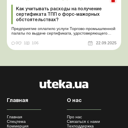
Как учитывать расходы на получение
сертификата ТПП о форс-мажорных
обстоятельствах?
Предприятие оплатило услуги Торгово-промышленной
палаты по выдаче сертификата, удостоверяющего
наступление форс-мажорных обстоятельств. На какие
расходы и на какой бухгалтерский счет отнести сумму
0
1
106
22.09.2025
такой оплаты? Баланс-Агро № 38 от 23 сентября 2025
года Практическая ситуация Предприятие оплатило у...
Главная
О нас
Главная
Про нас
Спецтема
Связаться с нами
Коммерция
Техподдержка