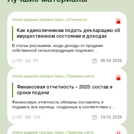
Online издание «Баланс-Агро»
|
Отчетность
Как единоличникам подать декларацию об
имущественном состоянии и доходах
В статье расскажем, когда доходы от продажи
собственной сельхозпродукции подлежат
налогообложению, в каких случаях физлицо обязано
подать декларацию и как определить и
0
1
89
06.04.2026
задекларировать налогооблагаемый доход. Баланс-
Агро № 14 от 7 апреля 2026 года На практике
физлица, которые самостоятельно обрабат...
Online издание «Баланс-Агро»
|
Практика учета
Финансовая отчетность – 2025: состав и
сроки подачи
Финансовую отчетность обязаны составлять и
подавать все юрлица, созданные в соответствии с
законодательством Украины, а также филиалы и
представительства юрлиц, созданных согласно
0
0
169
19.01.2026
законодательству иностранного государства. В статье
расскажем, в какие сроки и по каким формам нужно
подавать финотчет...
Online издание «Баланс-Агро»
|
Практика учета