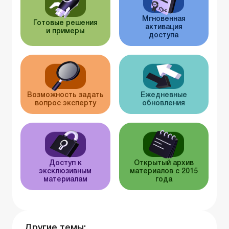
Мгновенная
Готовые решения
активация
и примеры
доступа
Возможность задать
Ежедневные
вопрос эксперту
обновления
Доступ к
Открытый архив
эксклюзивным
материалов с 2015
материалам
года
Другие темы: