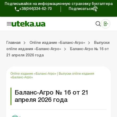
Подписывайся на информационную страховку бухгалтера
+38(044)334-62-70
Подписаться
Медицинские КНП
Online издание «Баланс»
Online издание «Баланс-Агро»
Online библиотека «Баланс»
Портал Баланс-Бюджет
Сервисы Баланс-Бюджет
Мир позитива
Выпуски online издания «Баланс-Агро»
Земельные отношения
Решаем проблемы вместе
Справочная информация
Главная
Online издание «Баланс-Агро»
Выпуски
online издания «Баланс-Агро»
Баланс-Агро № 16 от
21 апреля 2026 года
»
 отношения
 проблемы вместе
я информация
Фермерским хозяйствам
РРО, кассовые операции, расчеты
Ответы на 
Государстве
Online издание «Баланс-Агро»
|
Выпуски online издания
«Баланс-Агро»
Баланс-Агро № 16 от 21
апреля 2026 года