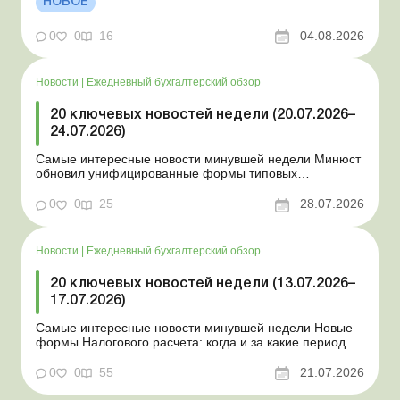
НОВОЕ
новые разовые статистические формы Со 2 августа
изменяется порядок зачисления отдельных периодов
0
0
16
04.08.2026
работы в стр...
Новости
|
Ежедневный бухгалтерский обзор
20 ключевых новостей недели (20.07.2026–
24.07.2026)
Самые интересные новости минувшей недели Минюст
обновил унифицированные формы типовых
документов для юрлиц Минэкономики отозвало
новость о создании координационного центра по
0
0
25
28.07.2026
организации бронирования У работника выявлен
статус «в розыске»: что нужно знать работодателям
Закон о ВПЛ: ка...
Новости
|
Ежедневный бухгалтерский обзор
20 ключевых новостей недели (13.07.2026–
17.07.2026)
Самые интересные новости минувшей недели Новые
формы Налогового расчета: когда и за какие периоды
отчитываться Порядок оформления и
переоформления отсрочки от призыва во время
0
0
55
21.07.2026
мобилизации усовершенствован Кабмин создал
Координационный центр по организации