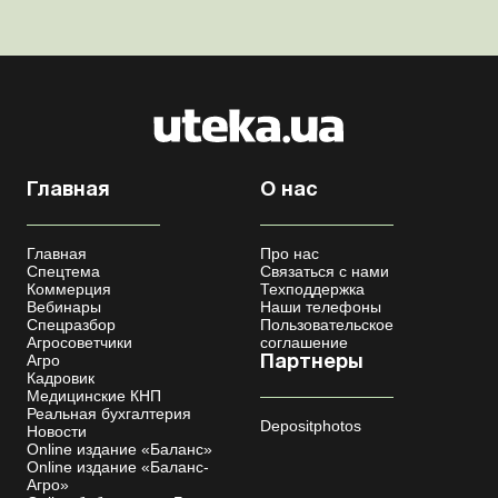
бронирования военнообязанных Верховная Ра...
Главная
О нас
Главная
Про нас
Спецтема
Связаться с нами
Коммерция
Техподдержка
Вебинары
Наши телефоны
Спецразбор
Пользовательское
Агросоветчики
соглашение
Агро
Партнеры
Кадровик
Медицинские КНП
Реальная бухгалтерия
Depositphotos
Новости
Online издание «Баланс»
Online издание «Баланс-
Агро»