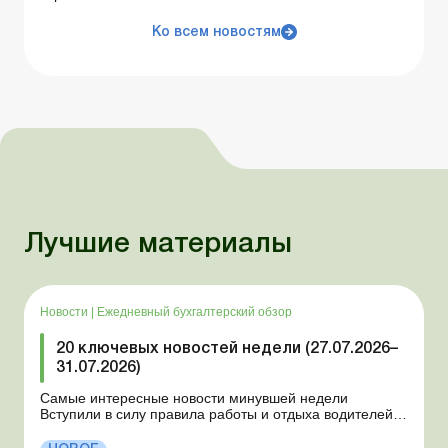
Ко всем новостям
Лучшие материалы
Новости
|
Ежедневный бухгалтерский обзор
20 ключевых новостей недели (27.07.2026–
31.07.2026)
Самые интересные новости минувшей недели
Вступили в силу правила работы и отдыха водителей
Президент подписал законы о мобилизации и военном
положении Для сельхозпредприятий и ФЛП введены