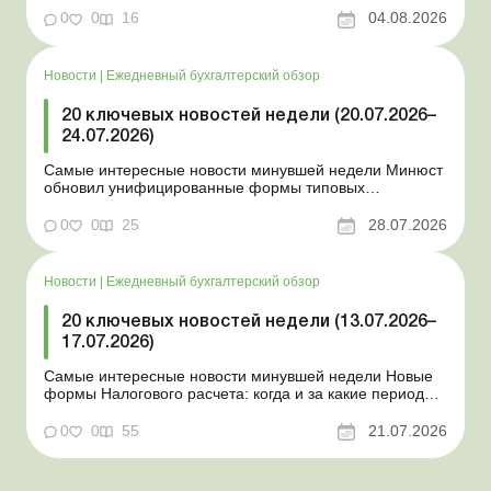
изменяется порядок зачисления отдельных периодов
0
0
16
04.08.2026
работы в стр...
Новости
|
Ежедневный бухгалтерский обзор
20 ключевых новостей недели (20.07.2026–
24.07.2026)
Самые интересные новости минувшей недели Минюст
обновил унифицированные формы типовых
документов для юрлиц Минэкономики отозвало
новость о создании координационного центра по
0
0
25
28.07.2026
организации бронирования У работника выявлен
статус «в розыске»: что нужно знать работодателям
Закон о ВПЛ: ка...
Новости
|
Ежедневный бухгалтерский обзор
20 ключевых новостей недели (13.07.2026–
17.07.2026)
Самые интересные новости минувшей недели Новые
формы Налогового расчета: когда и за какие периоды
отчитываться Порядок оформления и
переоформления отсрочки от призыва во время
0
0
55
21.07.2026
мобилизации усовершенствован Кабмин создал
Координационный центр по организации
бронирования военнообязанных Верховная Ра...