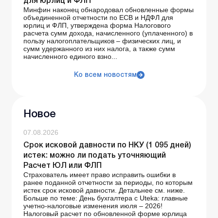
для юрлиц и ФЛП
Минфин наконец обнародовал обновленные формы
объединенной отчетности по ЕСВ и НДФЛ для
юрлиц и ФЛП, утверждена форма Налогового
расчета сумм дохода, начисленного (уплаченного) в
пользу налогоплательщиков – физических лиц, и
сумм удержанного из них налога, а также сумм
начисленного единого взно...
Ко всем новостям
Новое
07.08.2026
Срок исковой давности по НКУ (1 095 дней)
истек: можно ли подать уточняющий
Расчет ЮЛ или ФЛП
Страхователь имеет право исправить ошибки в
ранее поданной отчетности за периоды, по которым
истек срок исковой давности. Детальнее см. ниже.
Больше по теме: День бухгалтера с Uteka: главные
учетно-налоговые изменения июля – 2026!
Налоговый расчет по обновленной форме юрлица