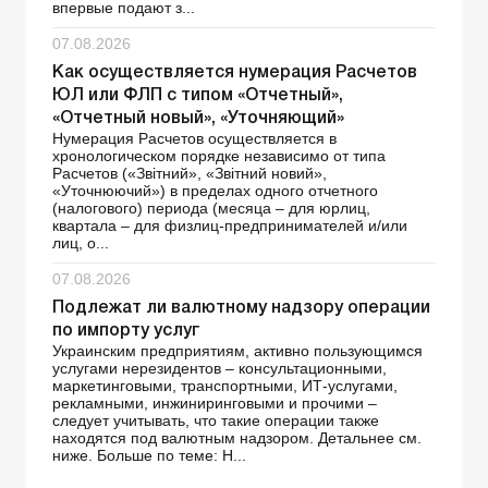
впервые подают з...
07.08.2026
Как осуществляется нумерация Расчетов
ЮЛ или ФЛП с типом «Отчетный»,
«Отчетный новый», «Уточняющий»
Нумерация Расчетов осуществляется в
хронологическом порядке независимо от типа
Расчетов («Звітний», «Звітний новий»,
«Уточнюючий») в пределах одного отчетного
(налогового) периода (месяца – для юрлиц,
квартала – для физлиц-предпринимателей и/или
лиц, о...
07.08.2026
Подлежат ли валютному надзору операции
по импорту услуг
Украинским предприятиям, активно пользующимся
услугами нерезидентов – консультационными,
маркетинговыми, транспортными, ИТ-услугами,
рекламными, инжиниринговыми и прочими –
следует учитывать, что такие операции также
находятся под валютным надзором. Детальнее см.
ниже. Больше по теме: Н...