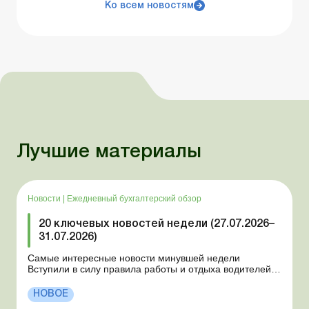
Ко всем новостям
Лучшие материалы
Новости
|
Ежедневный бухгалтерский обзор
20 ключевых новостей недели (27.07.2026–
31.07.2026)
Самые интересные новости минувшей недели
Вступили в силу правила работы и отдыха водителей
Президент подписал законы о мобилизации и военном
положении Для сельхозпредприятий и ФЛП введены
НОВОЕ
новые разовые статистические формы Со 2 августа