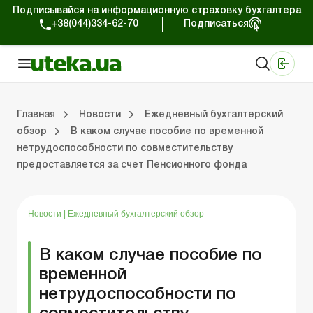
Подписывайся на информационную страховку бухгалтера
+38(044)334-62-70
Подписаться
Медицинские КНП
Online издание «Баланс»
Online издание «Баланс-Агро»
Online библиотека «Баланс»
Портал Баланс-Бюджет
Сервисы Баланс-Бюджет
Мир позитива
Работа с частными предпринимателями
Хозяйственные операции
Юридические консультации
Спецвыпуски для коммерческих предприятий
Блог редакции Uteka-Коммерция
Главная
Новости
Ежедневный бухгалтерский
обзор
В каком случае пособие по временной
нетрудоспособности по совместительству
частными предпринимателями
е операции
е консультации
оммерческих предприятий
кции Uteka-Коммерция
Зарплата и кадры
ВЭД и валютные операции
Учет, налоги и отчетность
Схемы бухгалтерских проводок
Электронный кабинет
Школа бухгалтера
Финансовый аудит
Частный пр
Инструкции для работы
предоставляется за счет Пенсионного фонда
Новости
|
Ежедневный бухгалтерский обзор
В каком случае пособие по
временной
нетрудоспособности по