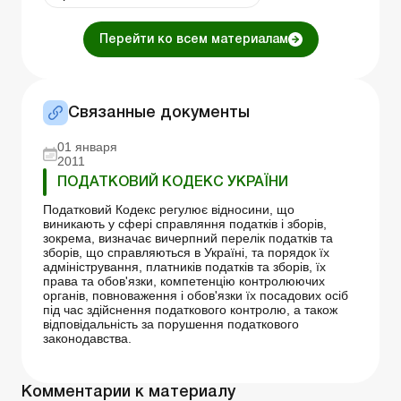
Перейти ко всем материалам
Связанные документы
01 января
2011
ПОДАТКОВИЙ КОДЕКС УКРАЇНИ
Податковий Кодекс регулює відносини, що
виникають у сфері справляння податків і зборів,
зокрема, визначає вичерпний перелік податків та
зборів, що справляються в Україні, та порядок їх
адміністрування, платників податків та зборів, їх
права та обов'язки, компетенцію контролюючих
органів, повноваження і обов'язки їх посадових осіб
під час здійснення податкового контролю, а також
відповідальність за порушення податкового
законодавства.
Комментарии к материалу