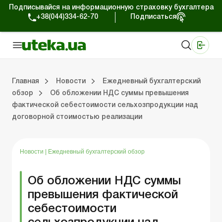
Подписывайся на информационную страховку бухгалтера
+38(044)334-62-70
Подписаться
Медицинские КНП
Online издание «Баланс»
Online издание «Баланс-Агро»
Online библиотека «Баланс»
Портал Баланс-Бюджет
Сервисы Баланс-Бюджет
Мир позитива
Работа с частными предпринимателями
Хозяйственные операции
Юридические консультации
Спецвыпуски для коммерческих предприятий
Блог редакции Uteka-Коммерция
Главная
Новости
Ежедневный бухгалтерский
обзор
Об обложении НДС суммы превышения
фактической себестоимости сельхозпродукции над
частными предпринимателями
е операции
е консультации
оммерческих предприятий
кции Uteka-Коммерция
Зарплата и кадры
ВЭД и валютные операции
Учет, налоги и отчетность
Схемы бухгалтерских проводок
Электронный кабинет
Школа бухгалтера
Финансовый аудит
Частный пр
Инструкции для работы
договорной стоимостью реализации
Новости
|
Ежедневный бухгалтерский обзор
Об обложении НДС суммы
превышения фактической
себестоимости