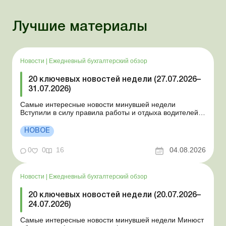
Лучшие материалы
Новости
|
Ежедневный бухгалтерский обзор
20 ключевых новостей недели (27.07.2026–
31.07.2026)
Самые интересные новости минувшей недели
Вступили в силу правила работы и отдыха водителей
Президент подписал законы о мобилизации и военном
положении Для сельхозпредприятий и ФЛП введены
НОВОЕ
новые разовые статистические формы Со 2 августа
изменяется порядок зачисления отдельных периодов
0
0
16
04.08.2026
работы в стр...
Новости
|
Ежедневный бухгалтерский обзор
20 ключевых новостей недели (20.07.2026–
24.07.2026)
Самые интересные новости минувшей недели Минюст