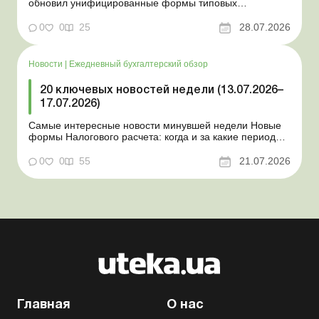
обновил унифицированные формы типовых
документов для юрлиц Минэкономики отозвало
новость о создании координационного центра по
0
0
25
28.07.2026
организации бронирования У работника выявлен
статус «в розыске»: что нужно знать работодателям
Закон о ВПЛ: ка...
Новости
|
Ежедневный бухгалтерский обзор
20 ключевых новостей недели (13.07.2026–
17.07.2026)
Самые интересные новости минувшей недели Новые
формы Налогового расчета: когда и за какие периоды
отчитываться Порядок оформления и
переоформления отсрочки от призыва во время
0
0
55
21.07.2026
мобилизации усовершенствован Кабмин создал
Координационный центр по организации
бронирования военнообязанных Верховная Ра...
Главная
О нас