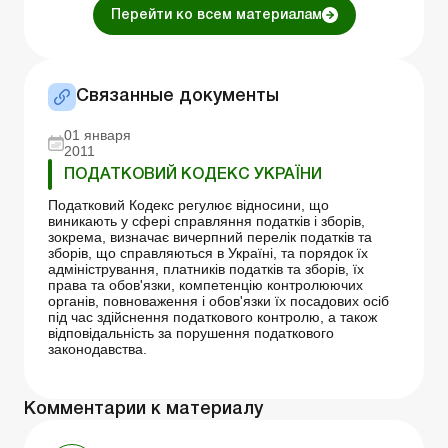
Перейти ко всем материалам
Связанные документы
01 января
2011
ПОДАТКОВИЙ КОДЕКС УКРАЇНИ
Податковий Кодекс регулює відносини, що
виникають у сфері справляння податків і зборів,
зокрема, визначає вичерпний перелік податків та
зборів, що справляються в Україні, та порядок їх
адміністрування, платників податків та зборів, їх
права та обов'язки, компетенцію контролюючих
органів, повноваження і обов'язки їх посадових осіб
під час здійснення податкового контролю, а також
відповідальність за порушення податкового
законодавства.
Комментарии к материалу