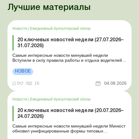
Лучшие материалы
Новости
|
Ежедневный бухгалтерский обзор
20 ключевых новостей недели (27.07.2026–
31.07.2026)
Самые интересные новости минувшей недели
Вступили в силу правила работы и отдыха водителей
Президент подписал законы о мобилизации и военном
положении Для сельхозпредприятий и ФЛП введены
НОВОЕ
новые разовые статистические формы Со 2 августа
изменяется порядок зачисления отдельных периодов
0
0
16
04.08.2026
работы в стр...
Новости
|
Ежедневный бухгалтерский обзор
20 ключевых новостей недели (20.07.2026–
24.07.2026)
Самые интересные новости минувшей недели Минюст
обновил унифицированные формы типовых
документов для юрлиц Минэкономики отозвало