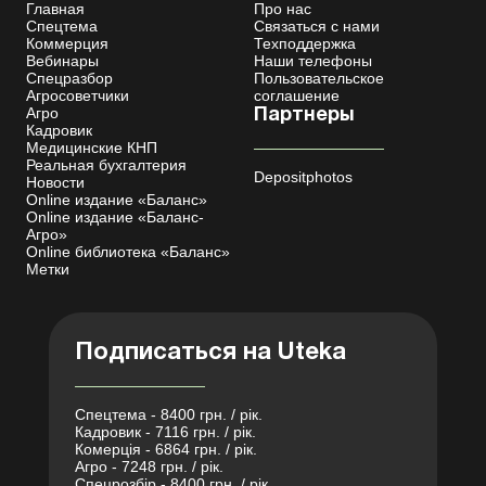
Главная
Про нас
Спецтема
Связаться с нами
Коммерция
Техподдержка
Вебинары
Наши телефоны
Спецразбор
Пользовательское
Агросоветчики
соглашение
Агро
Партнеры
Кадровик
Медицинские КНП
Реальная бухгалтерия
Depositphotos
Новости
Online издание «Баланс»
Online издание «Баланс-
Агро»
Online библиотека «Баланс»
Метки
Подписаться на Uteka
Спецтема - 8400 грн. / рік.
Кадровик - 7116 грн. / рік.
Комерція - 6864 грн. / рік.
Агро - 7248 грн. / рік.
Спецрозбір - 8400 грн. / рік.