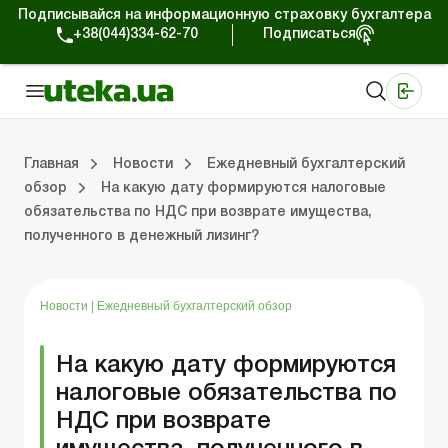
Подписывайся на информационную страховку бухгалтера
+38(044)334-62-70
Подписаться
Медицинские КНП
Online издание «Баланс»
Online издание «Баланс-Агро»
Online библиотека «Баланс»
Портал Баланс-Бюджет
Сервисы Баланс-Бюджет
Мир позитива
Работа с частными предпринимателями
Хозяйственные операции
Юридические консультации
Спецвыпуски для коммерческих предприятий
Блог редакции Uteka-Коммерция
Главная
Новости
Ежедневный бухгалтерский
обзор
На какую дату формируются налоговые
обязательства по НДС при возврате имущества,
частными предпринимателями
е операции
е консультации
оммерческих предприятий
кции Uteka-Коммерция
Зарплата и кадры
ВЭД и валютные операции
Учет, налоги и отчетность
Схемы бухгалтерских проводок
Электронный кабинет
Школа бухгалтера
Финансовый аудит
Частный пр
Инструкции для работы
полученного в денежный лизинг?
Новости
|
Ежедневный бухгалтерский обзор
На какую дату формируются
налоговые обязательства по
НДС при возврате