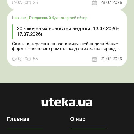
новость о создании координационного центра по
0
0
25
28.07.2026
организации бронирования У работника выявлен
статус «в розыске»: что нужно знать работодателям
Закон о ВПЛ: ка...
Новости
|
Ежедневный бухгалтерский обзор
20 ключевых новостей недели (13.07.2026–
17.07.2026)
Самые интересные новости минувшей недели Новые
формы Налогового расчета: когда и за какие периоды
отчитываться Порядок оформления и
переоформления отсрочки от призыва во время
0
0
55
21.07.2026
мобилизации усовершенствован Кабмин создал
Координационный центр по организации
бронирования военнообязанных Верховная Ра...
Главная
О нас