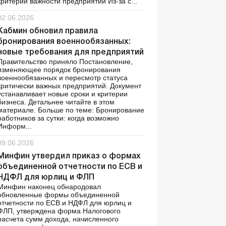
критерии важности предприятий Из-за с...
02.06.2026
Кабмин обновил правила
бронирования военнообязанных:
новые требования для предприятий
Правительство приняло Постановление,
изменяющее порядок бронирования
военнообязанных и пересмотр статуса
критически важных предприятий. Документ
устанавливает новые сроки и критерии
бизнеса. Детальнее читайте в этом
материале. Больше по теме: Бронирование
работников за сутки: когда возможно
Информ...
09.06.2026
Минфин утвердил приказ о формах
объединенной отчетности по ЕСВ и
НДФЛ для юрлиц и ФЛП
Минфин наконец обнародовал
обновленные формы объединенной
отчетности по ЕСВ и НДФЛ для юрлиц и
ФЛП, утверждена форма Налогового
расчета сумм дохода, начисленного