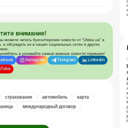
тите внимание!
ы можете читать бухгалтерские новости от “Uteka.ua” в
, а обсуждать их в наших социальных сетях и других
мах.
иняйтесь и узнавайте самые важные новости первыми!
cebook
Instagram
Telegram
Linkedin
uTube
страхование
автомобиль
карта
раница
международный договор