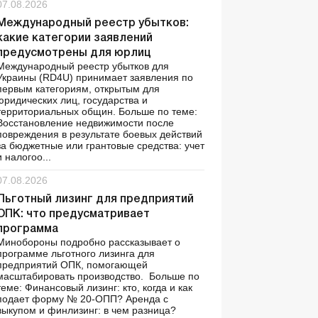
07.08.2026
Международный реестр убытков:
какие категории заявлений
предусмотрены для юрлиц
Международный реестр убытков для
Украины (RD4U) принимает заявления по
первым категориям, открытым для
юридических лиц, государства и
территориальных общин. Больше по теме:
Восстановление недвижимости после
повреждения в результате боевых действий
за бюджетные или грантовые средства: учет
и налогоо...
07.08.2026
Льготный лизинг для предприятий
ОПК: что предусматривает
программа
Минобороны подробно рассказывает о
программе льготного лизинга для
предприятий ОПК, помогающей
масштабировать производство. Больше по
теме: Финансовый лизинг: кто, когда и как
подает форму № 20-ОПП? Аренда с
выкупом и финлизинг: в чем разница?