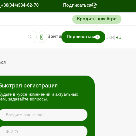
+38(044)334-62-70
Подписаться
Кредиты для Агро
|
UKR
RU
Войти
Подписаться
сто об учете
риниматель
Портал Баланс-Бюджет
ься
Быстрая регистрация
Будьте в курсе изменений и актуальных
тем, задавайте вопросы.