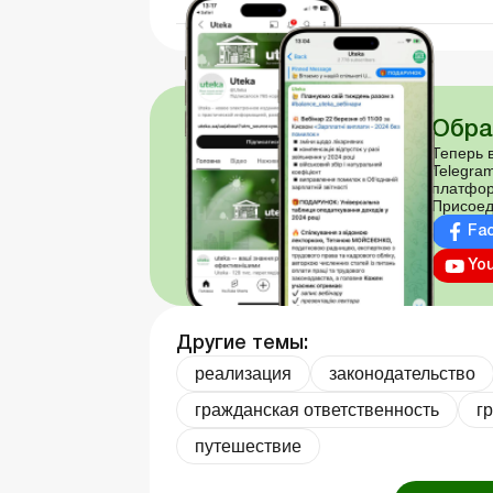
Обра
Теперь в
Telegram
платфор
Присоед
Fa
Yo
Другие темы:
реализация
законодательство
гражданская ответственность
г
путешествие