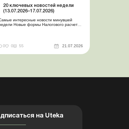
20 ключевых новостей недели
(13.07.2026–17.07.2026)
Самые интересные новости минувшей
недели Новые формы Налогового расчета:
когда и за какие периоды отчитываться
Порядок оформления и переоформления
отсрочки от призыва во время мобилизации
совершенствован Кабмин создал
0
0
55
21.07.2026
Координационный центр по организации
бронирования военнообязанных Верховная
Ра...
дписаться на Uteka