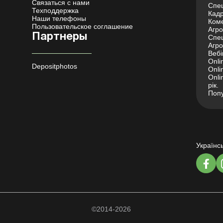
Связаться с нами
Спец
Техподдержка
Кадр
Наши телефоны
Коме
Пользовательское соглашение
Агро 
Партнеры
Спец
Агро
Вебі
Onli
Depositphotos
Onli
Onli
рік.
Попу
Українс
©2014-2026