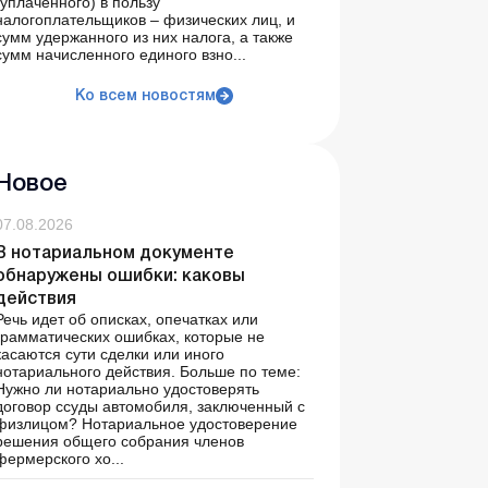
(уплаченного) в пользу
налогоплательщиков – физических лиц, и
сумм удержанного из них налога, а также
сумм начисленного единого взно...
Ко всем новостям
Новое
07.08.2026
В нотариальном документе
обнаружены ошибки: каковы
действия
Речь идет об описках, опечатках или
грамматических ошибках, которые не
касаются сути сделки или иного
нотариального действия. Больше по теме:
Нужно ли нотариально удостоверять
договор ссуды автомобиля, заключенный с
физлицом? Нотариальное удостоверение
решения общего собрания членов
фермерского хо...