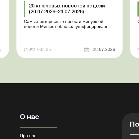
20 ключевых новостей недели
(20.07.2026–24.07.2026)
Самые интересные новости минувшей
недели Минюст обновил унифицированные
формы типовых документов для юрлиц
Минэкономики отозвало новость о создании
координационного центра по организации
бронирования У работника выявлен статус
у
6
0
0
25
28.07.2026
«в розыске»: что нужно знать
работодателям Закон о ВПЛ: ка...
О нас
По
Про нас