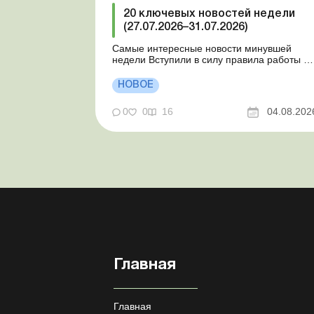
20 ключевых новостей недели
(27.07.2026–31.07.2026)
Самые интересные новости минувшей
недели Вступили в силу правила работы и
отдыха водителей Президент подписал
законы о мобилизации и военном
НОВОЕ
положении Для сельхозпредприятий и ФЛП
введены новые разовые статистические
0
0
16
04.08.202
формы Со 2 августа изменяется порядок
зачисления отдельных периодов работы в
стр...
Главная
Главная