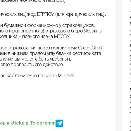
мобиля (технический паспорт);
ческих лиц)/код ЕГРПОУ (для юридических лиц).
ли бумажной форме можно у страховщиков,
го (транспортного) страхового бюро Украины
ховщика – полного члена МТСБУ.
ора страхования через подсистему Green Card
нный в нижнем правом углу бланка сертификата
ологии вы можете быть уверены в
егко проверить его действие.
ная карта» можно на
сайте
МТСБУ.
ь к Uteka в Telegramm