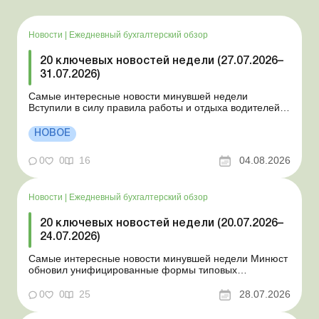
Новости
|
Ежедневный бухгалтерский обзор
20 ключевых новостей недели (27.07.2026–
31.07.2026)
Самые интересные новости минувшей недели
Вступили в силу правила работы и отдыха водителей
Президент подписал законы о мобилизации и военном
положении Для сельхозпредприятий и ФЛП введены
НОВОЕ
новые разовые статистические формы Со 2 августа
изменяется порядок зачисления отдельных периодов
0
0
16
04.08.2026
работы в стр...
Новости
|
Ежедневный бухгалтерский обзор
20 ключевых новостей недели (20.07.2026–
24.07.2026)
Самые интересные новости минувшей недели Минюст
обновил унифицированные формы типовых
документов для юрлиц Минэкономики отозвало
новость о создании координационного центра по
0
0
25
28.07.2026
организации бронирования У работника выявлен
статус «в розыске»: что нужно знать работодателям