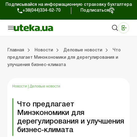
Подписывайся на информационную страховку бухгалтера
+38(044)334-62-70
Подписаться
Медицинские КНП
Online издание «Баланс»
Online издание «Баланс-Агро»
Online библиотека «Баланс»
Портал Баланс-Бюджет
Сервисы Баланс-Бюджет
Мир позитива
Работа с частными предпринимателями
Хозяйственные операции
Юридические консультации
Спецвыпуски для коммерческих предприятий
Блог редакции Uteka-Коммерция
Главная
Новости
Деловые новости
Что
предлагает Минэкономики для дерегулирования и
улучшения бизнес-климата
частными предпринимателями
е операции
е консультации
оммерческих предприятий
кции Uteka-Коммерция
Зарплата и кадры
ВЭД и валютные операции
Учет, налоги и отчетность
Схемы бухгалтерских проводок
Электронный кабинет
Школа бухгалтера
Финансовый аудит
Частный пр
Инструкции для работы
Новости
|
Деловые новости
Что предлагает
Минэкономики для
дерегулирования и улучшения
бизнес-климата