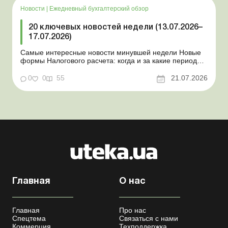
Закон о ВПЛ: ка...
Новости
|
Ежедневный бухгалтерский обзор
20 ключевых новостей недели (13.07.2026–
17.07.2026)
Самые интересные новости минувшей недели Новые
формы Налогового расчета: когда и за какие периоды
отчитываться Порядок оформления и
переоформления отсрочки от призыва во время
0
0
55
21.07.2026
мобилизации усовершенствован Кабмин создал
Координационный центр по организации
бронирования военнообязанных Верховная Ра...
Главная
О нас
Главная
Про нас
Спецтема
Связаться с нами
Коммерция
Техподдержка