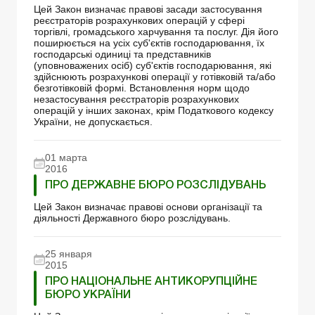
Цей Закон визначає правові засади застосування
реєстраторів розрахункових операцій у сфері
торгівлі, громадського харчування та послуг. Дія його
поширюється на усіх суб'єктів господарювання, їх
господарські одиниці та представників
(уповноважених осіб) суб'єктів господарювання, які
здійснюють розрахункові операції у готівковій та/або
безготівковій формі. Встановлення норм щодо
незастосування реєстраторів розрахункових
операцій у інших законах, крім Податкового кодексу
України, не допускається.
01 марта
2016
ПРО ДЕРЖАВНЕ БЮРО РОЗСЛІДУВАНЬ
Цей Закон визначає правові основи організації та
діяльності Державного бюро розслідувань.
25 января
2015
ПРО НАЦІОНАЛЬНЕ АНТИКОРУПЦІЙНЕ
БЮРО УКРАЇНИ