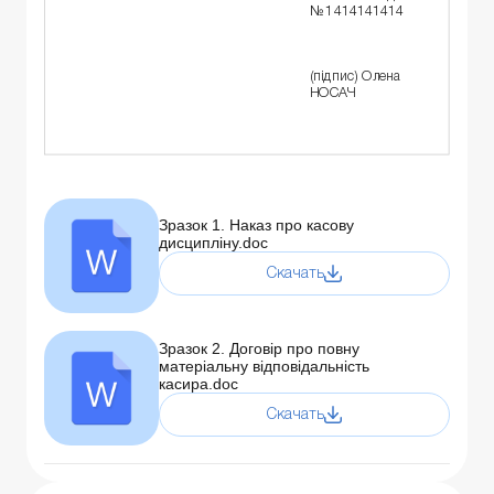
№ 1414141414
(підпис) Олена
НОСАЧ
Зразок 1. Наказ про касову
дисципліну.doc
Скачать
Зразок 2. Договір про повну
матеріальну відповідальність
касира.doc
Скачать