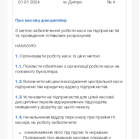
01.01.2024
м. Дніпро
№ 4
Про касову дисципліну
З метою забезпечення роботи каси на підприємстві
та проведення готівкових розрахунків
НАКАЗУЮ:
1.
Організувати роботу каси. Із цією метою:
1.1.
Покласти обов’язки з організації роботи каси на
головного бухгалтера.
1.2.
Визначити місцем знаходження центральної каси
підприємства юридичну адресу підприємства.
1.3.
Установити на підприємстві для цілей касової
дисципліни перелік відокремлених підрозділів,
наведений у додатку до цього наказу.
1.4.
Начальникові відділу персоналу при прийнятті
касира на роботу забезпечити:
·ознайомлення його під підпис із нормами
Положення про ведення касових операцій у