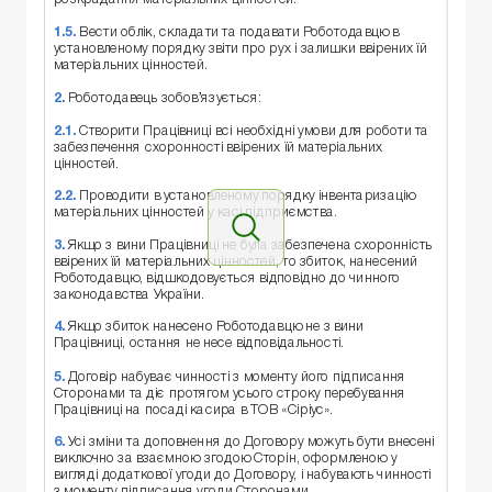
1.5.
Вести облік, складати та подавати Роботодавцю в
установленому порядку звіти про рух і залишки ввірених їй
матеріальних цінностей.
2.
Роботодавець зобов’язується:
2.1.
Створити Працівниці всі необхідні умови для роботи та
забезпечення схоронності ввірених їй матеріальних
цінностей.
2.2.
Проводити в установленому порядку інвентаризацію
матеріальних цінностей у касі підприємства.
3.
Якщо з вини Працівниці не була забезпечена схоронність
ввірених їй матеріальних цінностей, то збиток, нанесений
Роботодавцю, відшкодовується відповідно до чинного
законодавства України.
4.
Якщо збиток нанесено Роботодавцю не з вини
Працівниці, остання не несе відповідальності.
5.
Договір набуває чинності з моменту його підписання
Сторонами та діє протягом усього строку перебування
Працівниці на посаді касира в ТОВ «Сіріус».
6.
Усі зміни та доповнення до Договору можуть бути внесені
виключно за взаємною згодою Сторін, оформленою у
вигляді додаткової угоди до Договору, і набувають чинності
з моменту підписання угоди Сторонами.