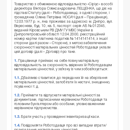
Товариство з обмеженою відповідальністю «Сіріус» в особі
директора Віктора Олександровича ЛЕЩЕНКА, що діє на
підставі Статуту (далі – Роботодавець), з однієї сторони, і
громадянка Олена Петрівна НОСАЧ (далі – Працівниця),
12.03.1977 р. н., яка проживає за адресою: м. Дніпро, вул.
Вереснева, буд. 10, кв. 5, паспорт: серія АБ № 012345,
виданий Кіровським РВ ДМУ ГУ МВС України в
Дніпропетровській області 12.04.2000, реєстраційний
номер картки платника податків № 1414141414, з іншої
сторони (далі разом – Сторони), з метою забезпечення
схоронності матеріальних цінностей Роботодавця уклали
цей договір (далі – Договір) про таке.
1.
Працівниця приймає на себе повну матеріальну
відповідальність за схоронність ввірених їй Роботодавцем
матеріальних цінностей, у зв’язку із чим зобов’язується:
1.1.
Дбайливо ставитися до переданих їй на зберігання
матеріальних цінностей, запобігати їх нестачі, знищенню,
псуванню і т. д.
1.2.
Приймати та відпускати матеріальні цінності за
документами, підписаними керівником Роботодавця та
головним бухгалтером або особами, уповноваженими
керівником підприємства.
1.3.
Брати участь у проведенні інвентаризації каси.
1.4.
Повідомляти Роботодавця про всі випадки втрати/
розкрадання матеріальних цінностей.