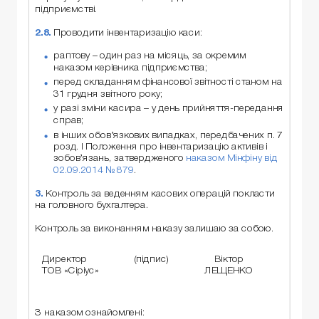
підприємстві.
2.8.
Проводити інвентаризацію каси:
раптову – один раз на місяць, за окремим
наказом керівника підприємства;
перед складанням фінансової звітності станом на
31 грудня звітного року;
у разі зміни касира – у день прийняття-передання
справ;
в інших обов’язкових випадках, передбачених п. 7
розд. I Положення про інвентаризацію активів і
зобов’язань, затвердженого
наказом Мінфіну від
02.09.2014 № 879
.
3.
Контроль за веденням касових операцій покласти
на головного бухгалтера.
Контроль за виконанням наказу залишаю за собою.
Директор
(підпис)
Віктор
ТОВ «Сіріус»
ЛЕЩЕНКО
З наказом ознайомлені: