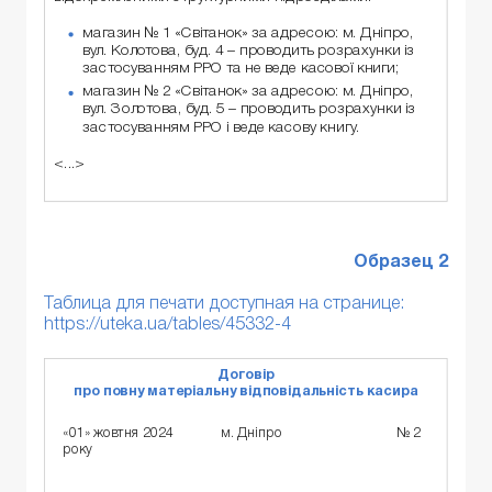
магазин № 1 «Світанок» за адресою: м. Дніпро,
вул. Колотова, буд. 4 – проводить розрахунки із
застосуванням РРО та не веде касової книги;
магазин № 2 «Світанок» за адресою: м. Дніпро,
вул. Золотова, буд. 5 – проводить розрахунки із
застосуванням РРО і веде касову книгу.
<...>
Образец 2
Таблица для печати доступная на странице:
https://uteka.ua/tables/45332-4
Договір
про повну матеріальну відповідальність касира
«01» жовтня 2024
м. Дніпро
№ 2
року