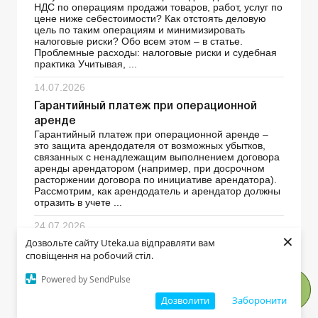
НДС по операциям продажи товаров, работ, услуг по
цене ниже себестоимости? Как отстоять деловую
цель по таким операциям и минимизировать
налоговые риски? Обо всем этом – в статье.
Проблемные расходы: налоговые риски и судебная
практика Учитывая, ...
14.07.2026
Гарантийный платеж при операционной
аренде
Гарантийный платеж при операционной аренде –
это защита арендодателя от возможных убытков,
связанных с ненадлежащим выполнением договора
аренды арендатором (например, при досрочном
расторжении договора по инициативе арендатора).
Рассмотрим, как арендодатель и арендатор должны
отразить в учете ...
24.07.2026
×
Дозвольте сайту Uteka.ua відправляти вам
Утеря и восстановление первичных
сповіщення на робочий стіл.
документов: пошаговая инструкция +
образцы
Powered by SendPulse
В статье рассмотрено, как нужно действовать
налогоплательщику при потере первичных
Дозволити
Заборонити
документов, и приведены образцы необходимых