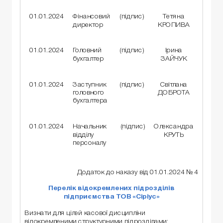
01.01.2024
Фінансовий
(підпис)
Тетяна
директор
КРОПИВА
01.01.2024
Головний
(підпис)
Ірина
бухгалтер
ЗАЙЧУК
01.01.2024
Заступник
(підпис)
Світлана
головного
ДОБРОТА
бухгалтера
01.01.2024
Начальник
(підпис)
Олександра
відділу
КРУТЬ
персоналу
Додаток до наказу від 01.01.2024 № 4
Перелік відокремлених підрозділів
підприємства ТОВ «Сіріус»
Визнати для цілей касової дисципліни
відокремленими структурними підрозділами: