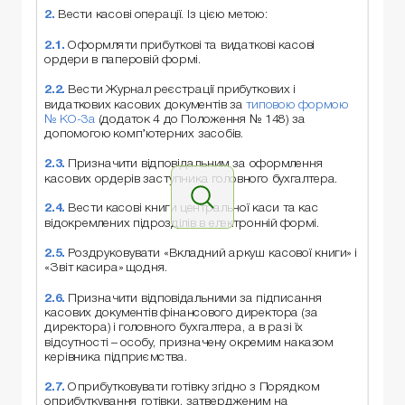
2.
Вести касові операції. Із цією метою:
2.1.
Оформляти прибуткові та видаткові касові
ордери в паперовій формі.
2.2.
Вести Журнал реєстрації прибуткових і
видаткових касових документів за
типовою формою
№ КО-3а
(додаток 4 до Положення № 148) за
допомогою комп’ютерних засобів.
2.3.
Призначити відповідальним за оформлення
касових ордерів заступника головного бухгалтера.
2.4.
Вести касові книги центральної каси та кас
відокремлених підрозділів в електронній формі.
2.5.
Роздруковувати «Вкладний аркуш касової книги» і
«Звіт касира» щодня.
2.6.
Призначити відповідальними за підписання
касових документів фінансового директора (за
директора) і головного бухгалтера, а в разі їх
відсутності – особу, призначену окремим наказом
керівника підприємства.
2.7.
Оприбутковувати готівку згідно з Порядком
оприбуткування готівки, затвердженим на