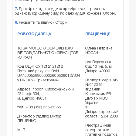
7.
Договір складено у двох примірниках, що мають
однакову юридичну силу, по одному для кожної зі Сторін.
8.
Реквізити та підписи Сторін:
РОБОТОДАВЕЦЬ
ПРАЦІВНИЦЯ
ТОВАРИСТВО З ОБМЕЖЕНОЮ
Олена Петрівна
ВІДПОВІДАЛЬНІСТЮ «СІРІУС» (ТОВ
НОСАЧ
«СІРІУС»)
вул. Вереснева,
Код ЄДРПОУ 1212121212
буд. 10, кв. 5, м.
Поточний рахунок IBAN
Дніпро, 49000
UA453052990000026005060127834
у ПАТ КБ «ПриватБанк»
Паспорт: серія АБ
№ 012345,
Адреса: просп. Слобожанський,
виданий
234, оф. 334,
Кіровським РВ
м. Дніпро, 49051
ДМУ ГУ МВС
України
в
тел.: + 38 (056) 555-55-55
Дніпропетровській
області 12.04.2000
Директор (підпис) Віктор
ЛЕЩЕНКО
Реєстраційний
номер картки
М. П.
платника податків