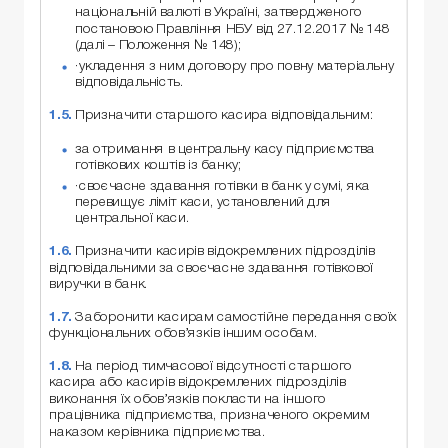
національній валюті в Україні, затвердженого
постановою Правління НБУ від 27.12.2017 № 148
(далі – Положення № 148);
·укладення з ним договору про повну матеріальну
відповідальність.
1.5.
Призначити старшого касира відповідальним:
за отримання в центральну касу підприємства
готівкових коштів із банку;
·своєчасне здавання готівки в банк у сумі, яка
перевищує ліміт каси, установлений для
центральної каси.
1.6.
Призначити касирів відокремлених підрозділів
відповідальними за своєчасне здавання готівкової
виручки в банк.
1.7.
Заборонити касирам самостійне передання своїх
функціональних обов’язків іншим особам.
1.8.
На період тимчасової відсутності старшого
касира або касирів відокремлених підрозділів
виконання їх обов’язків покласти на іншого
працівника підприємства, призначеного окремим
наказом керівника підприємства.