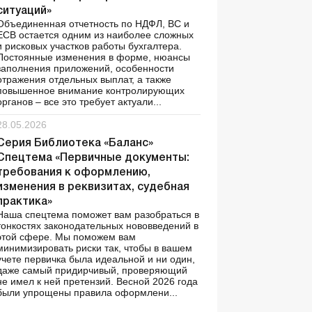
ситуаций»
Объединенная отчетность по НДФЛ, ВС и
ЕСВ остается одним из наиболее сложных
и рисковых участков работы бухгалтера.
Постоянные изменения в форме, нюансы
заполнения приложений, особенности
отражения отдельных выплат, а также
повышенное внимание контролирующих
органов – все это требует актуали...
28.05.2026
Серия Библиотека «Баланс»
Спецтема «Первичные документы:
требования к оформлению,
изменения в реквизитах, судебная
практика»
Наша спецтема поможет вам разобраться в
тонкостях законодательных нововведений в
этой сфере. Мы поможем вам
минимизировать риски так, чтобы в вашем
учете первичка была идеальной и ни один,
даже самый придирчивый, проверяющий
не имел к ней претензий. Весной 2026 года
были упрощены правила оформлени...