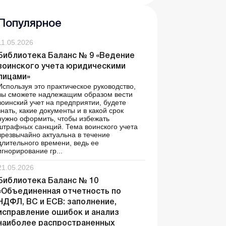
Популярное
11.05.2026
Библиотека Баланс № 9 «Ведение
воинского учета юридическими
лицами»
Используя это практическое руководство,
вы сможете надлежащим образом вести
воинский учет на предприятии, будете
знать, какие документы и в какой срок
нужно оформить, чтобы избежать
штрафных санкций. Тема воинского учета
чрезвычайно актуальна в течение
длительного времени, ведь ее
игнорирование гр...
21.05.2026
Библиотека Баланс № 10
«Объединенная отчетность по
НДФЛ, ВС и ЕСВ: заполнение,
исправление ошибок и анализ
наиболее распространенных