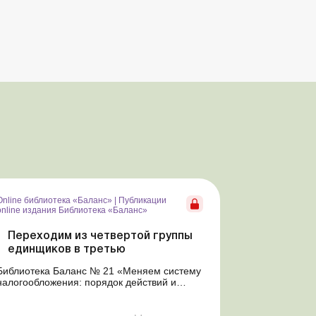
Online библиотека «Баланс»
|
Публикации
online издания Библиотека «Баланс»
Переходим из четвертой группы
единщиков в третью
Библиотека Баланс № 21 «Меняем систему
налогообложения: порядок действий и
налогообложение переходящих операций»
Об условиях перехода в третью группу