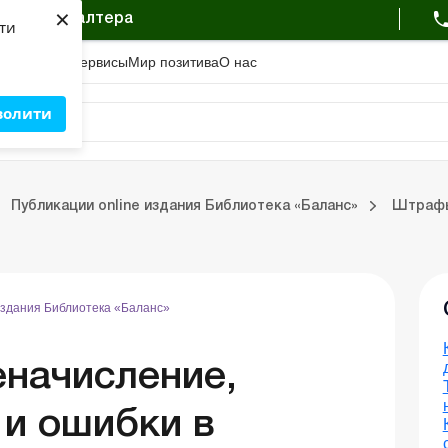
×
овку бухгалтера
яти
с
Академия
Сервисы
Мир позитива
О нас
волити
Выпуски online издания Библиотека «Баланс»
Публикации online издания Библиотека «Баланс»
Штрафы 
издания Библиотека «Баланс»
начисление,
 и ошибки в