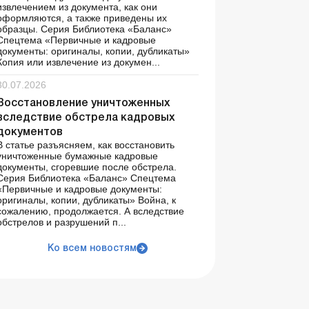
извлечением из документа, как они
оформляются, а также приведены их
образцы. Серия Библиотека «Баланс»
Спецтема «Первичные и кадровые
документы: оригиналы, копии, дубликаты»
Копия или извлечение из докумен...
30.07.2026
Восстановление уничтоженных
вследствие обстрела кадровых
документов
В статье разъясняем, как восстановить
уничтоженные бумажные кадровые
документы, сгоревшие после обстрела.
Серия Библиотека «Баланс» Спецтема
«Первичные и кадровые документы:
оригиналы, копии, дубликаты» Война, к
сожалению, продолжается. А вследствие
обстрелов и разрушений п...
Ко всем новостям