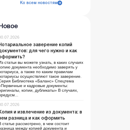
Ко всем новостям
Новое
30.07.2026
Нотариальное заверение копий
документов: для чего нужно и как
оформить?
Из статьи вы можете узнать, в каких случаях
копию документа необходимо заверять у
нотариуса, а также по каким правилам
нотариусы осуществляют такое заверение.
Серия Библиотека «Баланс» Спецтема
«Первичные и кадровые документы:
оригиналы, копии, дубликаты» В случаях,
предусм...
30.07.2026
Копия и извлечение из документа: в
чем разница и как оформить
В статье рассмотрено, в чем состоит
разница между копией документа и