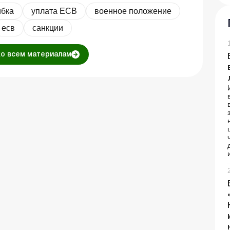
бка
уплата ЕСВ
военное положение
есв
санкции
ко всем материалам