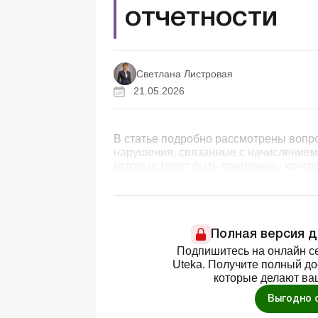
отчетности
Светлана Листровая
21.05.2026
В статье подробно рассмотрены вопро
нарушения, связанные с начислением,
которые могут быть применены контр
Полная версия 
Подпишитесь на онлайн се
Uteka. Получите полный д
которые делают ва
Выгодно 