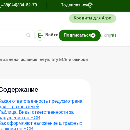
+38(044)334-62-70
Подписаться
Кредиты для Агро
|
UKR
RU
Войти
Подписаться
Портал Баланс-Бюджет
за неначисление, неуплату ЕСВ и ошибки
Содержание
Какая ответственность предусмотрена
для страхователей
Таблица. Виды ответственности за
нарушения по ЕСВ
Как оформляют наложение штрафных
санкций по ЕСВ