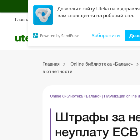
Подписывайся на информационную страх
Дозвольте сайту Uteka.ua відправл
вам сповіщення на робочий стіл.
Главная
Новости
Вебинары
Спецразбор
Правовая база
Конкур
Заборонити
Доз
Powered by SendPulse
Все категории
Разделы
Медицинские КНП
Online издание «Баланс»
Online издание «Баланс-Агро»
Online библиотека «Баланс»
Портал Баланс-Бюджет
Сервисы Баланс-Бюджет
Публикации online издания Библиотека «Баланс»
Главная
Online библиотека «Баланс»
Библиотека «Баланс»
Выпуски online издания Библиотека «Баланс»
Портал Баланс-Бюджет
Календарь бухгалтера
Данные для расчетов
Формы и бланки
в отчетности
Online библиотека «Баланс»
|
Публикации online 
Штрафы за не
неуплату ЕСВ