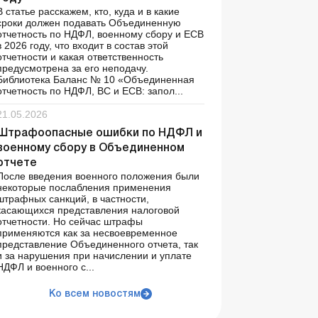
В статье расскажем, кто, куда и в какие
сроки должен подавать Объединенную
отчетность по НДФЛ, военному сбору и ЕСВ
в 2026 году, что входит в состав этой
отчетности и какая ответственность
предусмотрена за его неподачу.
Библиотека Баланс № 10 «Объединенная
отчетность по НДФЛ, ВС и ЕСВ: запол...
21.05.2026
Штрафоопасные ошибки по НДФЛ и
военному сбору в Объединенном
отчете
После введения военного положения были
некоторые послабления применения
штрафных санкций, в частности,
касающихся представления налоговой
отчетности. Но сейчас штрафы
применяются как за несвоевременное
представление Объединенного отчета, так
и за нарушения при начислении и уплате
НДФЛ и военного с...
Ко всем новостям