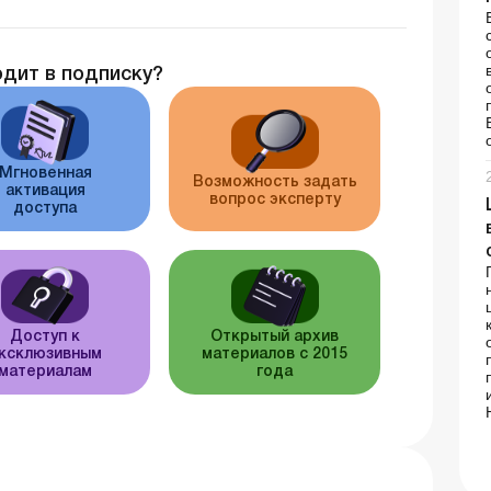
одит в подписку?
Мгновенная
Возможность задать
активация
вопрос эксперту
доступа
Доступ к
Открытый архив
ксклюзивным
материалов с 2015
материалам
года