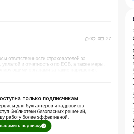
0
0
27
сы ответственности страхователей за
 уплатой и отчетностью по ЕСВ, а также меры,
олирующими органами за такие нарушения.
доступна только подписчикам
рвисы для бухгалтеров и кадровиков
оступ библиотеки безопасных решений,
шу работу более эффективной.
оформить подписку