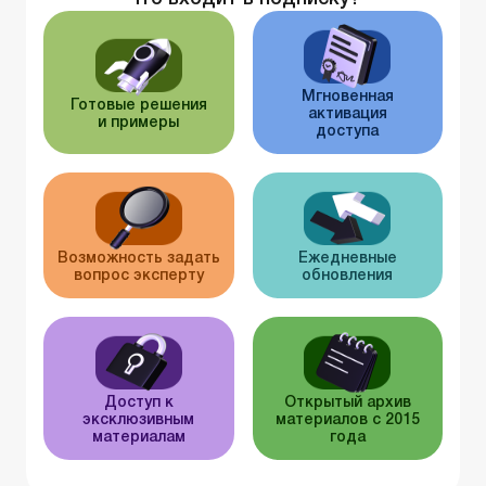
Мгновенная
Готовые решения
активация
и примеры
доступа
Возможность задать
Ежедневные
вопрос эксперту
обновления
Доступ к
Открытый архив
эксклюзивным
материалов с 2015
материалам
года