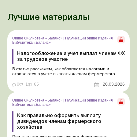
Лучшие материалы
Online библиотека «Баланс»
|
Публикации online издания
Библиотека «Баланс»
Налогообложение и учет выплат членам ФХ
за трудовое участие
В статье расскажем, как облагаются налогами и
отражаются в учете выплаты членам фермерского
хозяйства за их трудовую деятельность, которые не
являются зарплатой и не считаются дивидендами.
0
1
65
20.03.2026
Библиотека Баланс № 5 «Дивиденды: инструкция по
оформлению, учету и налогообложению» В отличие
от...
Online библиотека «Баланс»
|
Публикации online издания
Библиотека «Баланс»
Как правильно оформить выплату
дивидендов членам фермерского
хозяйства
При выплате дивидендов членам фермерского