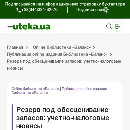
Подписывайся на информационную страховку бухгалтера
+38(044)334-62-70
Подписаться
Медицинские КНП
Online издание «Баланс»
Online издание «Баланс-Агро»
Online библиотека «Баланс»
Портал Баланс-Бюджет
Сервисы Баланс-Бюджет
Мир позитива
Публикации online издания Библиотека «Баланс»
Главная
Online библиотека «Баланс»
Публикации online издания Библиотека «Баланс»
Резерв под обесценивание запасов: учетно-налоговые
Библиотека «Баланс»
Выпуски online издания Библиотека «Баланс»
Портал Баланс-Бюджет
Календарь бухгалтера
Данные для расчетов
Формы и бланки
нюансы
Online библиотека «Баланс»
|
Публикации online издания
Библиотека «Баланс»
Резерв под обесценивание
запасов: учетно-налоговые
нюансы