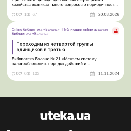
хозяйства возникает много вопросов о периодичности
таких выплат и их документальном оформлении.
Ответы на основные из них дадим в этой статье.
0
1
67
20.03.2026
Библиотека Баланс № 5 «Дивиденды: инструкция по
оформлению, учету и налогообложению» Порядок
выплаты ...
Online библиотека «Баланс»
|
Публикации online издания
Библиотека «Баланс»
Переходим из четвертой группы
единщиков в третью
Библиотека Баланс № 21 «Меняем систему
налогообложения: порядок действий и
налогообложение переходящих операций» Об
условиях перехода в третью группу плательщиков
0
0
103
11.11.2024
единого налога (далее – ЕН) мы рассказали в
консультации «Как перейти с общей системы в третью
группу единщиков&...