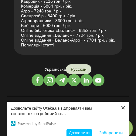
Кадровик - 7116 грн. / рік.
Комерція - 6864 грн. / рік.
Агро - 7248 грн. / рік.
Спецрозбір - 8400 грн. / рік.
Агропорадники - 3600 грн. / рік.
Вебінари - 6000 грн. / рік.
Online бібліотека «Баланс» - 8352 грн. / рік.
Online видання «Баланс» - 7704 грн. / рік.
Online видання «Баланс-Агро» - 7704 грн. / рік.
Популярні статті
Українська
Русский
×
Дизайн и разработка:
Дозвольте сайту Uteka.ua відправляти вам
сповіщення на робочий стіл.
©2014-2026
Powered by SendPulse
Дозволити
Заборонити