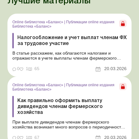
Лучшие материалы
Online библиотека «Баланс»
|
Публикации online издания
Библиотека «Баланс»
Налогообложение и учет выплат членам ФХ
за трудовое участие
В статье расскажем, как облагаются налогами и
отражаются в учете выплаты членам фермерского
хозяйства за их трудовую деятельность, которые не
являются зарплатой и не считаются дивидендами.
0
1
65
20.03.2026
Библиотека Баланс № 5 «Дивиденды: инструкция по
оформлению, учету и налогообложению» В отличие
от...
Online библиотека «Баланс»
|
Публикации online издания
Библиотека «Баланс»
Как правильно оформить выплату
дивидендов членам фермерского
хозяйства
При выплате дивидендов членам фермерского
хозяйства возникает много вопросов о периодичности
таких выплат и их документальном оформлении.
Ответы на основные из них дадим в этой статье.
0
1
67
20.03.2026