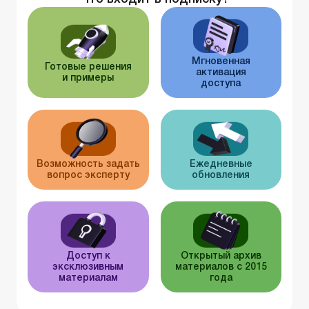
Мгновенная
Готовые решения
активация
и примеры
доступа
Возможность задать
Ежедневные
вопрос эксперту
обновления
Доступ к
Открытый архив
эксклюзивным
материалов с 2015
материалам
года