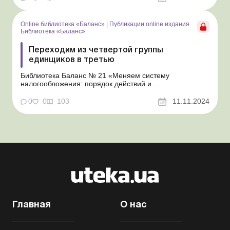
Библиотека Баланс № 5 «Дивиденды: инструкция по
оформлению, учету и налогообложению» Порядок
выплаты ...
Online библиотека «Баланс»
|
Публикации online издания
Библиотека «Баланс»
Переходим из четвертой группы
единщиков в третью
Библиотека Баланс № 21 «Меняем систему
налогообложения: порядок действий и
налогообложение переходящих операций» Об
условиях перехода в третью группу плательщиков
0
0
103
11.11.2024
единого налога (далее – ЕН) мы рассказали в
консультации «Как перейти с общей системы в третью
группу единщиков&...
Главная
О нас