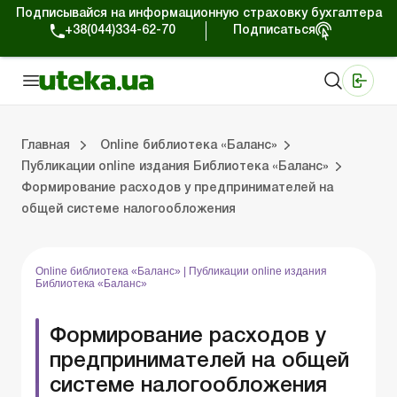
Подписывайся на информационную страховку бухгалтера
+38(044)334-62-70
Подписаться
Медицинские КНП
Online издание «Баланс»
Online издание «Баланс-Агро»
Online библиотека «Баланс»
Портал Баланс-Бюджет
Сервисы Баланс-Бюджет
Мир позитива
Публикации online издания Библиотека «Баланс»
Главная
Online библиотека «Баланс»
Публикации online издания Библиотека «Баланс»
Формирование расходов у предпринимателей на
Библиотека «Баланс»
Выпуски online издания Библиотека «Баланс»
Портал Баланс-Бюджет
Календарь бухгалтера
Данные для расчетов
Формы и бланки
общей системе налогообложения
Online библиотека «Баланс»
|
Публикации online издания
Библиотека «Баланс»
Формирование расходов у
предпринимателей на общей
системе налогообложения