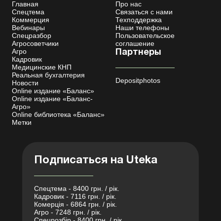
Главная
Про нас
Спецтема
Связаться с нами
Коммерция
Техподдержка
Вебинары
Наши телефоны
Спецразбор
Пользовательское
Агросоветчики
соглашение
Агро
Партнеры
Кадровик
Медицинские КНП
Реальная бухгалтерия
Depositphotos
Новости
Online издание «Баланс»
Online издание «Баланс-
Агро»
Online библиотека «Баланс»
Метки
Подписаться на Uteka
Спецтема - 8400 грн. / рік.
Кадровик - 7116 грн. / рік.
Комерція - 6864 грн. / рік.
Агро - 7248 грн. / рік.
Спецрозбір - 8400 грн. / рік.