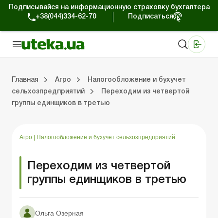
Подписывайся на информационную страховку бухгалтера
+38(044)334-62-70
Подписаться
Медицинские КНП
Online издание «Баланс»
Online издание «Баланс-Агро»
Online библиотека «Баланс»
Портал Баланс-Бюджет
Сервисы Баланс-Бюджет
Мир позитива
Налогообложение и бухучет сельхозпредприятий
Фермерское хозяйство
Школа бухгалтера с/х отрасли
Отраслевой бухгалтерский учет в С/Х
Проверки с/х предприятий
Главная
Агро
Налогообложение и бухучет
сельхозпредприятий
Переходим из четвертой
группы единщиков в третью
ение и бухучет сельхозпредприятий
хозяйство
 с/х отрасли
/х предприятий
Земля и земельные правоотношения
Юридические консультации
Спецвыпуски для агропредприятий
Блог редакции Uteka-Агро
Хозяйственные 
Оплата труд
Государственная 
Агро
|
Налогообложение и бухучет сельхозпредприятий
Переходим из четвертой
группы единщиков в третью
Ольга Озерная