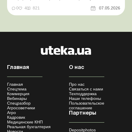
работника. Суть проблемы. Сейчас многие
агропредприятия принимают работников на сезонные
0
4
821
07.05.2026
работы. Из-за значительных штрафных санкций за
нарушение порядка ведения воинского учета у
сельхозпредприятий возникает в...
Главная
О нас
Главная
Про нас
Спецтема
Связаться с нами
Коммерция
Техподдержка
Вебинары
Наши телефоны
Спецразбор
Пользовательское
Агросоветчики
соглашение
Агро
Партнеры
Кадровик
Медицинские КНП
Реальная бухгалтерия
Depositphotos
Новости