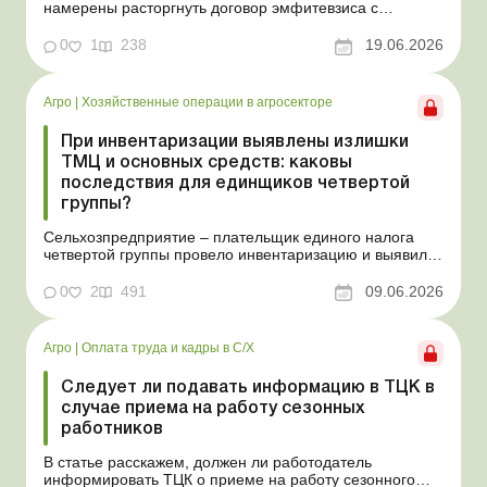
намерены расторгнуть договор эмфитевзиса с
собственником земельного участка по взаимному
согласию. Усложним эту ситуацию тем, что плата за
0
1
238
19.06.2026
пользование земельным участком была выплачена
собственнику наперед за несколько лет. В таком случае
перед эмфит...
Агро
|
Хозяйственные операции в агросекторе
При инвентаризации выявлены излишки
ТМЦ и основных средств: каковы
последствия для единщиков четвертой
группы?
Сельхозпредприятие – плательщик единого налога
четвертой группы провело инвентаризацию и выявило
излишки не оприходованных при покупке товаров,
продукции собственного производства, а также
0
2
491
09.06.2026
основных средств (далее – ОС). Как повлияют такие
излишки при их оприходовании на долю
сельхозтовар...
Агро
|
Оплата труда и кадры в С/Х
Следует ли подавать информацию в ТЦК в
случае приема на работу сезонных
работников
В статье расскажем, должен ли работодатель
информировать ТЦК о приеме на работу сезонного