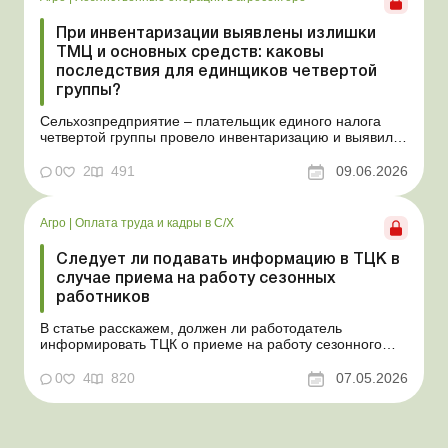
При инвентаризации выявлены излишки
ТМЦ и основных средств: каковы
последствия для единщиков четвертой
группы?
Сельхозпредприятие – плательщик единого налога
четвертой группы провело инвентаризацию и выявило
излишки не оприходованных при покупке товаров,
продукции собственного производства, а также
0
2
491
09.06.2026
основных средств (далее – ОС). Как повлияют такие
излишки при их оприходовании на долю
сельхозтовар...
Агро
|
Оплата труда и кадры в С/Х
Следует ли подавать информацию в ТЦК в
случае приема на работу сезонных
работников
В статье расскажем, должен ли работодатель
информировать ТЦК о приеме на работу сезонного
работника. Суть проблемы. Сейчас многие
агропредприятия принимают работников на сезонные
0
4
820
07.05.2026
работы. Из-за значительных штрафных санкций за
нарушение порядка ведения воинского учета у
сельхозпредприятий возникает в...