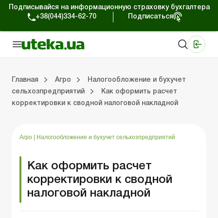
Подписывайся на информационную страховку бухгалтера
+38(044)334-62-70
Подписаться
Медицинские КНП
Online издание «Баланс»
Online издание «Баланс-Агро»
Online библиотека «Баланс»
Портал Баланс-Бюджет
Сервисы Баланс-Бюджет
Мир позитива
Налогообложение и бухучет сельхозпредприятий
Фермерское хозяйство
Школа бухгалтера с/х отрасли
Отраслевой бухгалтерский учет в С/Х
Проверки с/х предприятий
Главная
Агро
Налогообложение и бухучет
сельхозпредприятий
Как оформить расчет
корректировки к сводной налоговой накладной
ение и бухучет сельхозпредприятий
хозяйство
 с/х отрасли
/х предприятий
Земля и земельные правоотношения
Юридические консультации
Спецвыпуски для агропредприятий
Блог редакции Uteka-Агро
Хозяйственные 
Оплата труд
Государственная 
Агро
|
Налогообложение и бухучет сельхозпредприятий
Как оформить расчет
корректировки к сводной
налоговой накладной