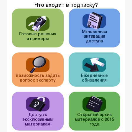
Что входит в подписку?
Мгновенная
Готовые решения
активация
и примеры
доступа
Возможность задать
Ежедневные
вопрос эксперту
обновления
Доступ к
Открытый архив
эксклюзивным
материалов с 2015
материалам
года