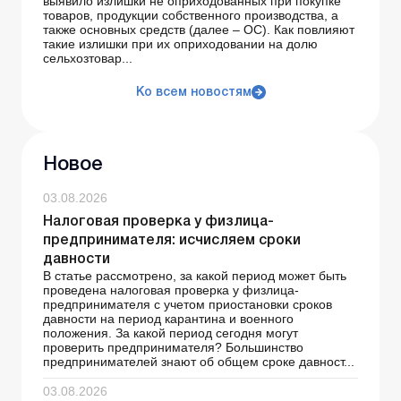
выявило излишки не оприходованных при покупке
товаров, продукции собственного производства, а
также основных средств (далее – ОС). Как повлияют
такие излишки при их оприходовании на долю
сельхозтовар...
Ко всем новостям
Новое
03.08.2026
Налоговая проверка у физлица-
предпринимателя: исчисляем сроки
давности
В статье рассмотрено, за какой период может быть
проведена налоговая проверка у физлица-
предпринимателя с учетом приостановки сроков
давности на период карантина и военного
положения. За какой период сегодня могут
проверить предпринимателя? Большинство
предпринимателей знают об общем сроке давност...
03.08.2026