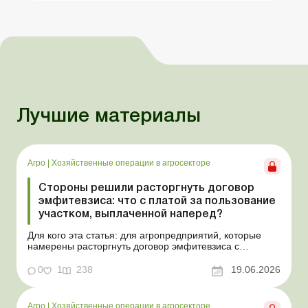
Лучшие материалы
Агро
|
Хозяйственные операции в агросекторе
Стороны решили расторгнуть договор
эмфитевзиса: что с платой за пользование
участком, выплаченной наперед?
Для кого эта статья: для агропредприятий, которые
намерены расторгнуть договор эмфитевзиса с
собственником земельного участка по взаимному
согласию. Усложним эту ситуацию тем, что плата за
0
1
238
19.06.2026
пользование земельным участком была выплачена
собственнику наперед за несколько лет. В таком случае
перед эмфит...
Агро
|
Хозяйственные операции в агросекторе