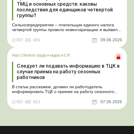
ТМЦ и основных средств: каковы
последствия для единщиков четвертой
группы?
Сельхозпредприятие – плательщик единого налога
четвертой группы провело инвентаризацию и выявило
излишки не оприходованных при покупке товаров,
продукции собственного производства, а также
0
2
491
09.06.2026
основных средств (далее – ОС). Как повлияют такие
излишки при их оприходовании на долю
сельхозтовар...
Агро
|
Оплата труда и кадры в С/Х
Следует ли подавать информацию в ТЦК в
случае приема на работу сезонных
работников
В статье расскажем, должен ли работодатель
информировать ТЦК о приеме на работу сезонного
работника. Суть проблемы. Сейчас многие
агропредприятия принимают работников на сезонные
0
4
821
07.05.2026
работы. Из-за значительных штрафных санкций за
нарушение порядка ведения воинского учета у
сельхозпредприятий возникает в...