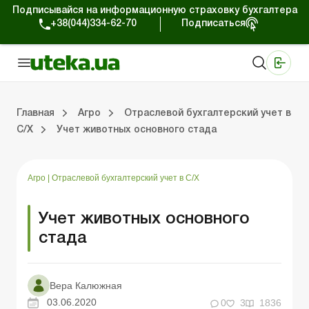
Подписывайся на информационную страховку бухгалтера
+38(044)334-62-70
Подписаться
Медицинские КНП
Online издание «Баланс»
Online издание «Баланс-Агро»
Online библиотека «Баланс»
Портал Баланс-Бюджет
Сервисы Баланс-Бюджет
Мир позитива
Налогообложение и бухучет сельхозпредприятий
Фермерское хозяйство
Школа бухгалтера с/х отрасли
Отраслевой бухгалтерский учет в С/Х
Проверки с/х предприятий
Главная
Агро
Отраслевой бухгалтерский учет в
С/Х
Учет животных основного стада
ение и бухучет сельхозпредприятий
хозяйство
 с/х отрасли
/х предприятий
Земля и земельные правоотношения
Юридические консультации
Спецвыпуски для агропредприятий
Блог редакции Uteka-Агро
Хозяйственные 
Оплата труд
Государственная 
Агро
|
Отраслевой бухгалтерский учет в С/Х
Учет животных основного
стада
Вера Калюжная
03.06.2020
0
3
1836