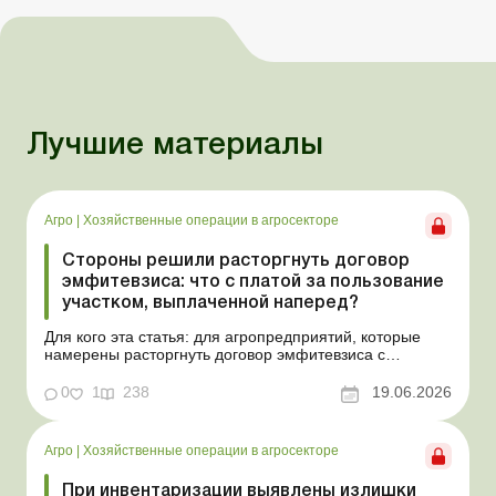
Лучшие материалы
Агро
|
Хозяйственные операции в агросекторе
Стороны решили расторгнуть договор
эмфитевзиса: что с платой за пользование
участком, выплаченной наперед?
Для кого эта статья: для агропредприятий, которые
намерены расторгнуть договор эмфитевзиса с
собственником земельного участка по взаимному
согласию. Усложним эту ситуацию тем, что плата за
0
1
238
19.06.2026
пользование земельным участком была выплачена
собственнику наперед за несколько лет. В таком случае
перед эмфит...
Агро
|
Хозяйственные операции в агросекторе
При инвентаризации выявлены излишки