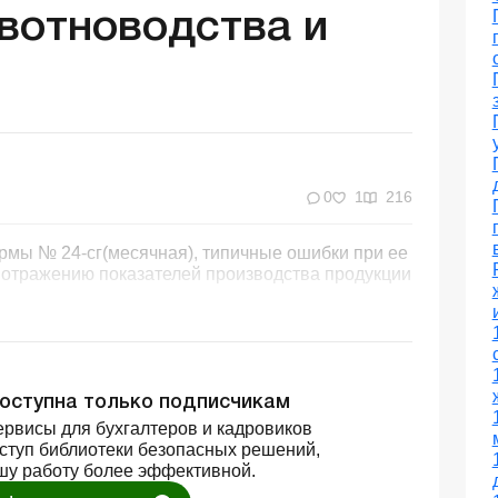
вотноводства и
0
1
216
мы № 24-сг(месячная), типичные ошибки при ее
 отражению показателей производства продукции
доступна только подписчикам
рвисы для бухгалтеров и кадровиков
оступ библиотеки безопасных решений,
шу работу более эффективной.