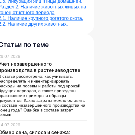
1.5. Инкубация яиц птицы домашней.
Раздел 2. Наличие животных живых на
конец отчетного периода
2.1. Наличие крупного рогатого скота.
2.2. Наличие других животных.
Статьи по теме
29.07.2026
Учет незавершенного
производства в растениеводстве
В статье рассмотрено, как учитывать,
распределять и инвентаризировать
расходы на посевы и работы под урожай
будущих периодов, а также приведены
практические примеры и образцы
документов. Какие затраты можно оставить
в составе незавершенного производства на
конец года? Ошибка в составе затрат
завыш...
14.07.2026
Обмер сена, силоса и сенажа: