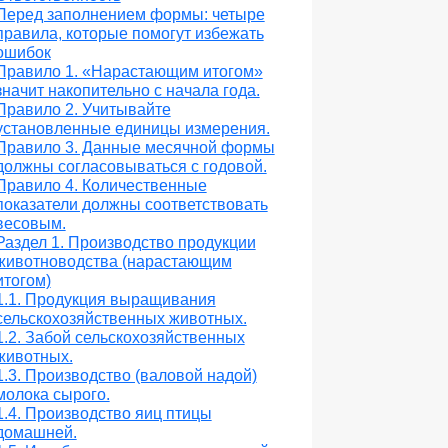
Перед заполнением формы: четыре
правила, которые помогут избежать
ошибок
Правило 1. «Нарастающим итогом»
значит накопительно с начала года.
Правило 2. Учитывайте
установленные единицы измерения.
Правило 3. Данные месячной формы
должны согласовываться с годовой.
Правило 4. Количественные
показатели должны соответствовать
весовым.
Раздел 1. Производство продукции
животноводства (нарастающим
итогом)
1.1. Продукция выращивания
сельскохозяйственных животных.
1.2. Забой сельскохозяйственных
животных.
1.3. Производство (валовой надой)
молока сырого.
1.4. Производство яиц птицы
домашней.