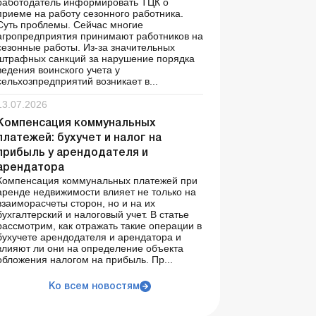
работодатель информировать ТЦК о
приеме на работу сезонного работника.
Суть проблемы. Сейчас многие
агропредприятия принимают работников на
сезонные работы. Из-за значительных
штрафных санкций за нарушение порядка
ведения воинского учета у
сельхозпредприятий возникает в...
13.07.2026
Компенсация коммунальных
платежей: бухучет и налог на
прибыль у арендодателя и
арендатора
Компенсация коммунальных платежей при
аренде недвижимости влияет не только на
взаиморасчеты сторон, но и на их
бухгалтерский и налоговый учет. В статье
рассмотрим, как отражать такие операции в
бухучете арендодателя и арендатора и
влияют ли они на определение объекта
обложения налогом на прибыль. Пр...
Ко всем новостям