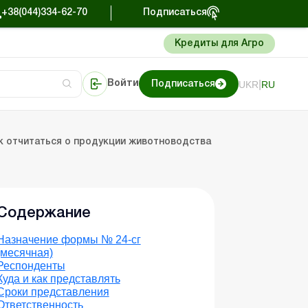
+38(044)334-62-70
Подписаться
Кредиты для Агро
|
UKR
RU
Войти
Подписаться
перации в агросекторе
иции
Портал Баланс-Бюджет
ок отчитаться о продукции животноводства
Содержание
Назначение формы № 24-сг
(месячная)
Респонденты
Куда и как представлять
Сроки представления
Ответственность