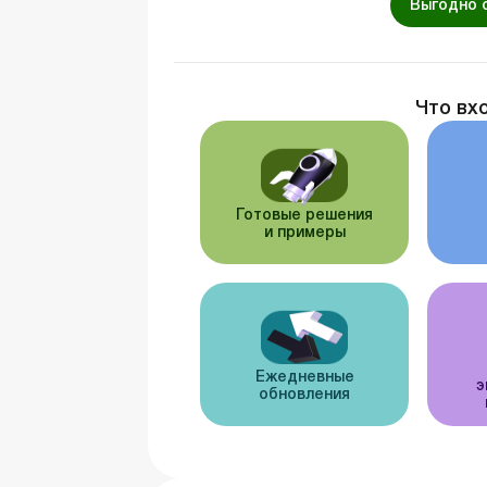
Выгодно 
Что вх
Готовые решения
и примеры
Ежедневные
э
обновления