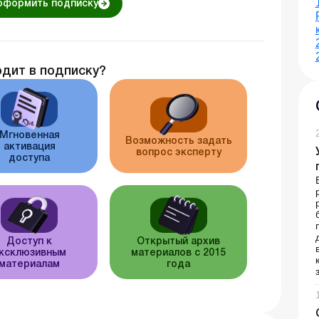
оформить подписку
одит в подписку?
Мгновенная
Возможность задать
активация
вопрос эксперту
доступа
Доступ к
Открытый архив
ксклюзивным
материалов с 2015
материалам
года