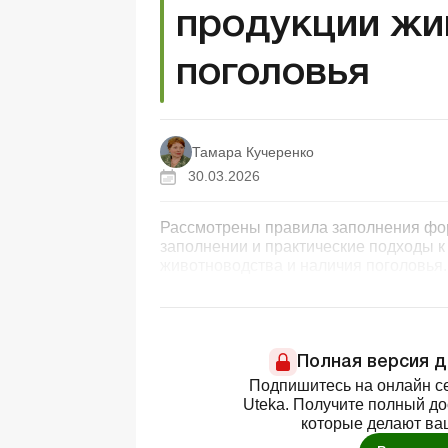
продукции жи
поголовья
Тамара Кучеренко
30.03.2026
Рассмотрены правила заполнения фор
заполнении и практические подходы к
животноводства и наличия поголовья.
Полная версия 
Подпишитесь на онлайн се
Uteka. Получите полный д
которые делают ва