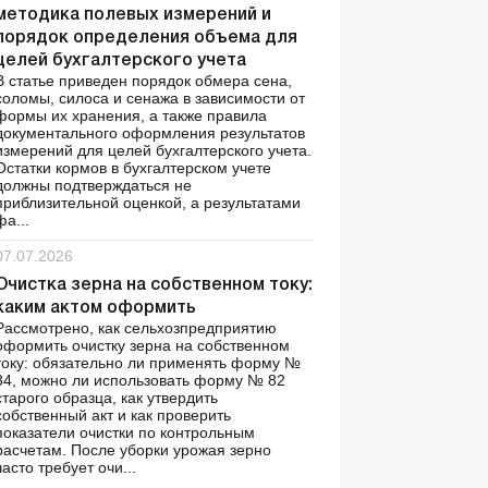
методика полевых измерений и
порядок определения объема для
целей бухгалтерского учета
В статье приведен порядок обмера сена,
соломы, силоса и сенажа в зависимости от
формы их хранения, а также правила
документального оформления результатов
измерений для целей бухгалтерского учета.
Остатки кормов в бухгалтерском учете
должны подтверждаться не
приблизительной оценкой, а результатами
фа...
07.07.2026
Очистка зерна на собственном току:
каким актом оформить
Рассмотрено, как сельхозпредприятию
оформить очистку зерна на собственном
току: обязательно ли применять форму №
34, можно ли использовать форму № 82
старого образца, как утвердить
собственный акт и как проверить
показатели очистки по контрольным
расчетам. После уборки урожая зерно
часто требует очи...