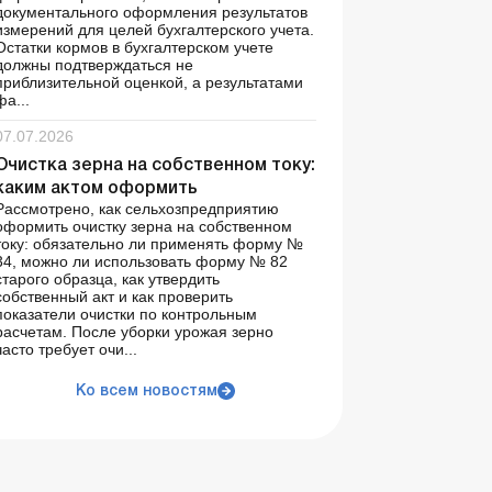
документального оформления результатов
измерений для целей бухгалтерского учета.
Остатки кормов в бухгалтерском учете
должны подтверждаться не
приблизительной оценкой, а результатами
фа...
07.07.2026
Очистка зерна на собственном току:
каким актом оформить
Рассмотрено, как сельхозпредприятию
оформить очистку зерна на собственном
току: обязательно ли применять форму №
34, можно ли использовать форму № 82
старого образца, как утвердить
собственный акт и как проверить
показатели очистки по контрольным
расчетам. После уборки урожая зерно
часто требует очи...
Ко всем новостям