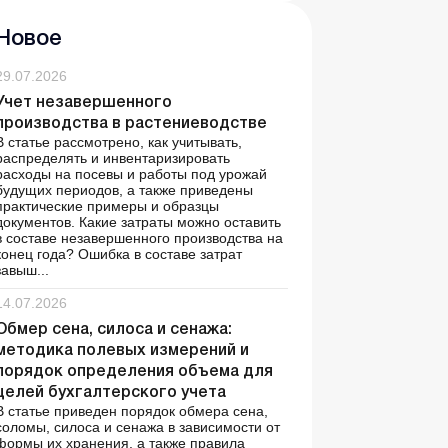
Новое
29.07.2026
Учет незавершенного
производства в растениеводстве
В статье рассмотрено, как учитывать,
распределять и инвентаризировать
расходы на посевы и работы под урожай
будущих периодов, а также приведены
практические примеры и образцы
документов. Какие затраты можно оставить
в составе незавершенного производства на
конец года? Ошибка в составе затрат
завыш...
14.07.2026
Обмер сена, силоса и сенажа:
методика полевых измерений и
порядок определения объема для
целей бухгалтерского учета
В статье приведен порядок обмера сена,
соломы, силоса и сенажа в зависимости от
формы их хранения, а также правила