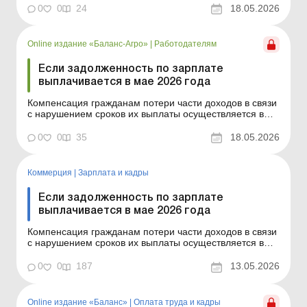
календарных месяцев в соответствии с Порядком,
0
0
24
18.05.2026
утвержденным постановлением КМУ от 21.02.2001 №
159. Сумма компенсации исчисляется как
произведение нач...
Online издание «Баланс-Агро»
|
Работодателям
Если задолженность по зарплате
выплачивается в мае 2026 года
Компенсация гражданам потери части доходов в связи
с нарушением сроков их выплаты осуществляется в
случае задержки выплаты доходов на один и больше
календарных месяцев в соответствии с Порядком,
0
0
35
18.05.2026
утвержденным постановлением КМУ от 21.02.2001 №
159. Сумма компенсации исчисляется как
произведение нач...
Коммерция
|
Зарплата и кадры
Если задолженность по зарплате
выплачивается в мае 2026 года
Компенсация гражданам потери части доходов в связи
с нарушением сроков их выплаты осуществляется в
случае задержки выплаты доходов на один и больше
календарных месяцев в соответствии с Порядком,
0
0
187
13.05.2026
утвержденным постановлением КМУ от 21.02.2001 №
159. Сумма компенсации исчисляется как
произведение начис...
Online издание «Баланс»
|
Оплата труда и кадры