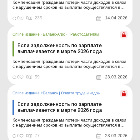
Компенсация гражданам потери части доходов в связи
с нарушением сроков их выплаты осуществляется в
случае задержки выплаты доходов на один и более
календарных месяцев в соответствии с Порядком,
0
0
235
14.04.2026
утвержденным постановлением КМУ от 21.02.2001 №
159.Сумма компенсации исчисляется как
произведение начисле...
Online издание «Баланс-Агро»
|
Работодателям
Если задолженность по зарплате
выплачивается в марте 2026 года
Компенсация гражданам потери части доходов в связи
с нарушением сроков их выплаты осуществляется в
случае задержки выплаты доходов на один и более
календарных месяцев в соответствии с Порядком,
0
0
59
23.03.2026
утвержденным постановлением КМУ от 21.02.2001 №
159. Сумма компенсации исчисляется как
произведение начис...
Online издание «Баланс»
|
Оплата труда и кадры
Если задолженность по зарплате
выплачивается в марте 2026 года
Компенсация гражданам потери части доходов в связи
с нарушением сроков их выплаты осуществляется в
случае задержки выплаты доходов на один и более
календарных месяцев в соответствии с Порядком,
0
0
77
23.03.2026
утвержденным постановлением КМУ от 21.02.2001 №