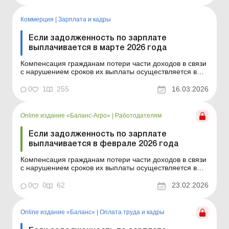
159. Сумма компенсации исчисляется как
произведение начис...
Коммерция
|
Зарплата и кадры
Если задолженность по зарплате
выплачивается в марте 2026 года
Компенсация гражданам потери части доходов в связи
с нарушением сроков их выплаты осуществляется в
случае задержки выплаты доходов на один и более
календарных месяцев в соответствии с Порядком,
0
1
255
16.03.2026
утвержденным постановлением КМУ от 21.02.2001 №
159. Сумма компенсации исчисляется как
произведение начис...
Online издание «Баланс-Агро»
|
Работодателям
Если задолженность по зарплате
выплачивается в феврале 2026 года
Компенсация гражданам потери части доходов в связи
с нарушением сроков их выплаты осуществляется в
случае задержки выплаты доходов на один и более
календарных месяцев в соответствии с Порядком,
0
0
62
23.02.2026
утвержденным постановлением КМУ от 21.02.2001 №
159. Сумма компенсации исчисляется как
произведение нач...
Online издание «Баланс»
|
Оплата труда и кадры