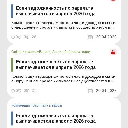
Если задолженность по зарплате
выплачивается в апреле 2026 года
Компенсация гражданам потери части доходов в связи
с нарушением сроков их выплаты осуществляется в
случае задержки выплаты доходов на один и более
календарных месяцев в соответствии с Порядком,
0
0
28
20.04.2026
утвержденным постановлением КМУ от 21.02.2001 №
159. Сумма компенсации исчисляется как
произведение нач...
Online издание «Баланс-Агро»
|
Работодателям
Если задолженность по зарплате
выплачивается в апреле 2026 года
Компенсация гражданам потери части доходов в связи
с нарушением сроков их выплаты осуществляется в
случае задержки выплаты доходов на один и более
календарных месяцев в соответствии с Порядком,
0
0
31
20.04.2026
утвержденным постановлением КМУ от 21.02.2001 №
159. Сумма компенсации исчисляется как
произведение нач...
Коммерция
|
Зарплата и кадры
Если задолженность по зарплате
выплачивается в апреле 2026 года