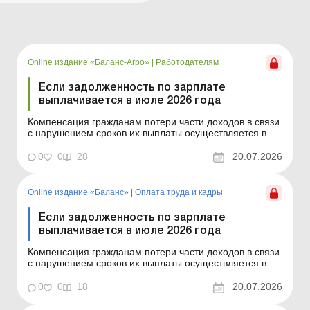
Online издание «Баланс-Агро»
|
Работодателям
Если задолженность по зарплате
выплачивается в июле 2026 года
Компенсация гражданам потери части доходов в связи
с нарушением сроков их выплаты осуществляется в
случае задержки выплаты доходов на один и более
календарных месяцев в соответствии с Порядком,
0
0
28
20.07.2026
утвержденным постановлением КМУ от 21.02.2001 №
159. Сумма компенсации исчисляется как
произведение начи...
Online издание «Баланс»
|
Оплата труда и кадры
Если задолженность по зарплате
выплачивается в июле 2026 года
Компенсация гражданам потери части доходов в связи
с нарушением сроков их выплаты осуществляется в
случае задержки выплаты доходов на один и более
календарных месяцев в соответствии с Порядком,
0
0
18
20.07.2026
утвержденным постановлением КМУ от 21.02.2001 №
159. Сумма компенсации исчисляется как