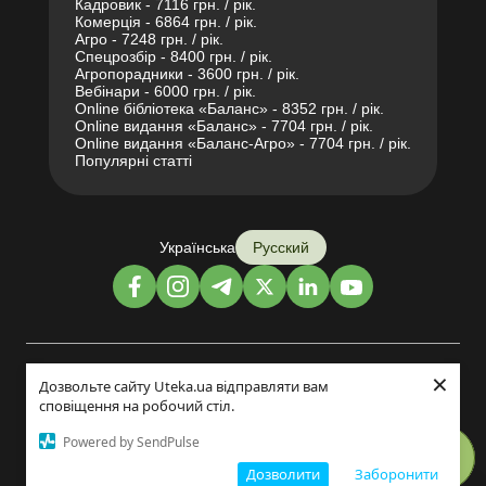
Кадровик - 7116 грн. / рік.
Комерція - 6864 грн. / рік.
Агро - 7248 грн. / рік.
Спецрозбір - 8400 грн. / рік.
Агропорадники - 3600 грн. / рік.
Вебінари - 6000 грн. / рік.
Online бібліотека «Баланс» - 8352 грн. / рік.
Online видання «Баланс» - 7704 грн. / рік.
Online видання «Баланс-Агро» - 7704 грн. / рік.
Популярні статті
Українська
Русский
×
Дизайн и разработка:
Дозвольте сайту Uteka.ua відправляти вам
сповіщення на робочий стіл.
©2014-2026
Powered by SendPulse
Дозволити
Заборонити