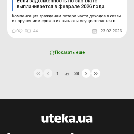
Если задолженность по зарплате
выплачивается в феврале 2026 года
Компенсация гражданам потери части доходов в связи
с нарушением сроков их выплаты осуществляется в
случае задержки выплаты доходов на один и более
календарных месяцев в соответствии с Порядком,
0
0
44
23.02.2026
утвержденным постановлением КМУ от 21.02.2001 №
159. Сумма компенсации исчисляется как
произведение нач...
Показать еще
1
38
ИЗ