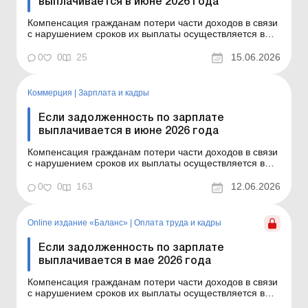
выплачивается в июне 2026 года
Компенсация гражданам потери части доходов в связи
с нарушением сроков их выплаты осуществляется в
случае задержки выплаты доходов на один и больше
календарных месяцев в соответствии с Порядком,
0
0
25
15.06.2026
утвержденным постановлением КМУ от 21.02.2001 №
159. Сумма компенсации исчисляется как
произведение нач...
Коммерция
|
Зарплата и кадры
Если задолженность по зарплате
выплачивается в июне 2026 года
Компенсация гражданам потери части доходов в связи
с нарушением сроков их выплаты осуществляется в
случае задержки выплаты доходов на один и больше
календарных месяцев в соответствии с Порядком,
0
0
163
12.06.2026
утвержденным постановлением КМУ от 21.02.2001 №
159. Сумма компенсации исчисляется как
произведение начис...
Online издание «Баланс»
|
Оплата труда и кадры
Если задолженность по зарплате
выплачивается в мае 2026 года
Компенсация гражданам потери части доходов в связи
с нарушением сроков их выплаты осуществляется в
случае задержки выплаты доходов на один и больше