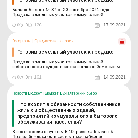
Готовим земельный участок к продаже
Баланс-Бюджет № 37 от 20 сентября 2021 года
Продажа земельных участков коммунальной
собственности осуществляется согласно Земельному
кодексу и другим нормативно-правовым актам
0
0
126
17.09.2021
органами местного самоуправления в соответствии с
их полномочиями. В частности, значительный толчок в
вопросе реализации пр...
Госорганы
|
Юридические вопросы
Готовим земельный участок к продаже
Продажа земельных участков коммунальной
собственности осуществляется согласно Земельному
кодексу и другим нормативно-правовым актам
органами местного самоуправления в соответствии с
0
0
161
14.09.2021
их полномочиями. В частности, значительный толчок в
вопросе реализации прав территориальных громад
относительно распор...
Новости Бюджет
|
Бюджет. Бухгалтерский обзор
Что входит в обязанности собственников
жилых и общественных зданий,
предприятий коммунального и бытового
обслуживания населения?
В соответствии с пунктом 5.10. раздела 5 главы 5
Правил безопасности систем газоснабжения