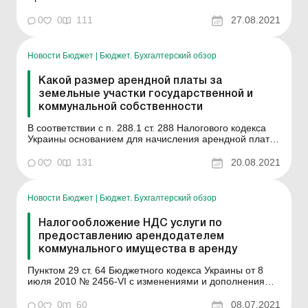
утвержденного приказом Министерства энергетики и
угольной промышленности Украины от 15.05.2015 г. №
0
0
111
27.08.2021
285, зарегистрированного в Министерстве юстиции
Украины 08.06.2015 г. за № 674/27119, владельцы
(балансод...
Новости Бюджет
|
Бюджет. Бухгалтерский обзор
Какой размер арендной платы за
земельные участки государственной и
коммунальной собственности
В соответствии с п. 288.1 ст. 288 Налогового кодекса
Украины основанием для начисления арендной платы
за земельный участок является договор аренды такого
земельного участка. Согласно п. 288.5 ст. 288 НКУ
0
0
131
20.08.2021
размер арендной платы устанавливается в договоре
аренды, но годовая сумма платежа: не может бы...
Новости Бюджет
|
Бюджет. Бухгалтерский обзор
Налогообложение НДС услуги по
предоставлению арендодателем
коммунального имущества в аренду
Пунктом 29 ст. 64 Бюджетного кодекса Украины от 8
июля 2010 № 2456-VI с изменениями и дополнениями
определено, что к доходам общего фонда бюджетов
сельских, поселковых, городских территориальных
0
0
60
08.07.2021