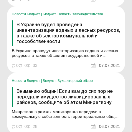
общин принадлежат поступления от арендной платы
за пользование имущественным комплексом и другим
имуществ...
Новости Бюджет
|
Бюджет. Новости законодательства
В Украине будет проведена
инвентаризация водных и лесных ресурсов,
а также объектов коммунальной и
госсобственности
В Украине проведут инвентаризацию водных и лесных
ресурсов, а также объектов государственной и
коммунальной собственности, находящихся на
территории теробщин. Согласно информации от
0
0
33
07.07.2021
Миндовкилля, Госводагентства и Гослесагентства по
объектам поверхностных вод, основных характеристик
лесничеств и тер...
Новости Бюджет
|
Бюджет. Бухгалтерский обзор
Вниманию общин! Если вам до сих пор не
передали имущество ликвидированных
районов, сообщите об этом Минрегиону
Минрегион в рамках мониторинга передачи в
коммунальную собственность территориальных общин
учреждений, заведений, объектов совместной
собственности территориальных громад района,
0
0
28
06.07.2021
проводит сбор данных по проблемным вопросам,