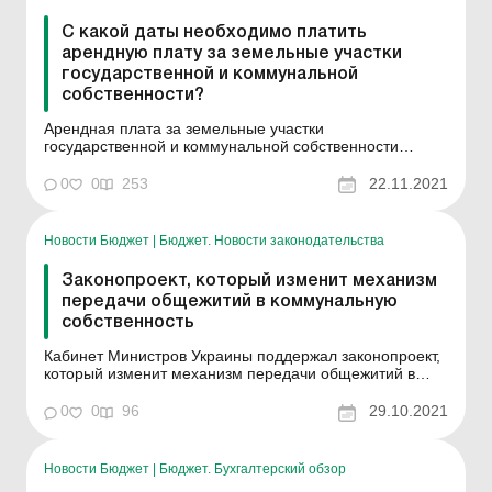
С какой даты необходимо платить
арендную плату за земельные участки
государственной и коммунальной
собственности?
Арендная плата за земельные участки
государственной и коммунальной собственности
(далее – арендная плата) – обязательный платеж,
который арендатор вносит арендодателю за
0
0
253
22.11.2021
пользование земельным участком. Нормы
установлены п. п. 14.1.136 п. 14.1 ст. 14 Налогового
кодекса Украины (далее &nd...
Новости Бюджет
|
Бюджет. Новости законодательства
Законопроект, который изменит механизм
передачи общежитий в коммунальную
собственность
Кабинет Министров Украины поддержал законопроект,
который изменит механизм передачи общежитий в
собственность тергромад. А также продлит действие
моратория на отчуждение общежитий в пользу
0
0
96
29.10.2021
физических или юридических лиц до 2027 года.
Законопроект устранит существующие противоречия и
правовые пробел...
Новости Бюджет
|
Бюджет. Бухгалтерский обзор