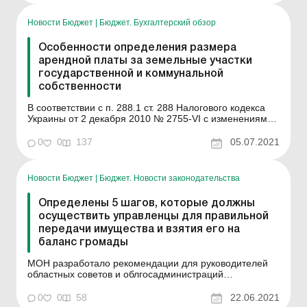
которые возникли в общинах с передачей таких
объектов. Каждая община, где в...
Новости Бюджет
|
Бюджет. Бухгалтерский обзор
Особенности определения размера
арендной платы за земельные участки
государственной и коммунальной
собственности
В соответствии с п. 288.1 ст. 288 Налогового кодекса
Украины от 2 декабря 2010 № 2755-VI с изменениями
и дополнениями (далее - НКУ) основанием для
начисления арендной платы за земельный участок
0
0
137
05.07.2021
является договор аренды такого земельного участка.
Согласно п. 288.5 ст. 288 НКУ размер арендной платы
ус...
Новости Бюджет
|
Бюджет. Новости законодательства
Определены 5 шагов, которые должны
осуществить управленцы для правильной
передачи имущества и взятия его на
баланс громады
МОН разработало рекомендации для руководителей
областных советов и облгосадминистраций
относительно передачи заведений профессионального
предвысшего и профессионального образования из
0
0
58
22.06.2021
государственной в коммунальную собственность и