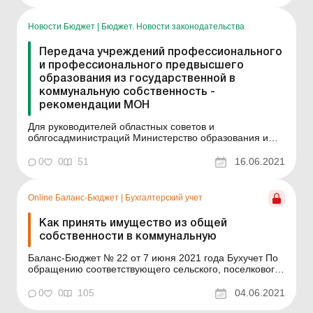
разместило их на своем сайте 15 июня 2021 года.
Итак, алгоритм перед...
Новости Бюджет
|
Бюджет. Новости законодательства
Передача учреждений профессионального
и профессионального предвысшего
образования из государственной в
коммунальную собственность -
рекомендации МОН
Для руководителей областных советов и
облгосадминистраций Министерство образования и
науки (МОН) разработало пошаговый алгоритм по
передаче заведений профессионального предвысшего
0
0
51
16.06.2021
образования и профессионального образования из
государственной в коммунальную собственность. Он
определяет 5 шагов, кото...
Online Баланс-Бюджет
|
Бухгалтерский учет
Как принять имущество из общей
собственности в коммунальную
Баланс-Бюджет № 22 от 7 июня 2021 года Бухучет По
обращению соответствующего сельского, поселкового
или городского совета районные и областные совета
обязаны принять решение о передаче объектов общей
0
0
105
04.06.2021
собственности в коммунальную. Это касается