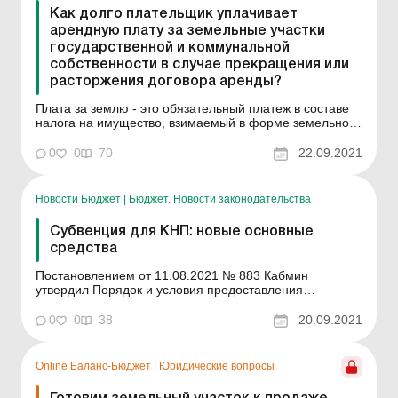
Как долго плательщик уплачивает
арендную плату за земельные участки
государственной и коммунальной
собственности в случае прекращения или
расторжения договора аренды?
Плата за землю - это обязательный платеж в составе
налога на имущество, взимаемый в форме земельного
налога или арендной платы за земельные участки
государственной и коммунальной собственности.
0
0
70
22.09.2021
Нормы установлены п.п. 14.1.147 п. 14.1 ст. 14
Налогового кодекса Украины (далее - НКУ). Арендная
плата ...
Новости Бюджет
|
Бюджет. Новости законодательства
Субвенция для КНП: новые основные
средства
Постановлением от 11.08.2021 № 883 Кабмин
утвердил Порядок и условия предоставления
субвенции из государственного бюджета местным
бюджетам на развитие коммунальной инфраструктуры,
0
0
38
20.09.2021
в том числе на приобретение коммунальной техники
(далее - Порядок № 883). Средства субвенции
предусмотрено перечислять ...
Online Баланс-Бюджет
|
Юридические вопросы