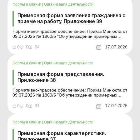
Формы и бланки
|
Организация деятельности
Примерная форма заявления гражданина о
приеме на работу. Приложение 39
Нормативно-праовое обеспечение: Приказ Минюста от
09.07.2026 № 1860/5 "Об утверждении примерных
форм и описей унифицированных форм типовых
документов, создаваемых во время деятельности
0
0
64
17.07.2026
юридического лица» Форма для загрузки: Другие
примерные формы и описи унифицированных ф...
Формы и бланки
|
Организация деятельности
Примерная форма представления.
Приложение 38
Нормативно-праовое обеспечение: Приказ Минюста от
09.07.2026 № 1860/5 "Об утверждении примерных
форм и описей унифицированных форм типовых
документов, создаваемых во время деятельности
0
0
31
17.07.2026
юридического лица» Форма для загрузки: Другие
примерные формы и описи унифицированных ф...
Формы и бланки
|
Организация деятельности
Примерная форма характеристики.
Приложение 37