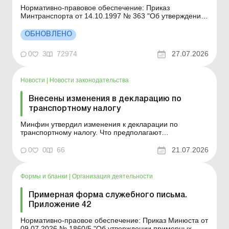
Нормативно-правовое обеспечение: Приказ
Минтранспорта от 14.10.1997 № 363 "Об утверждении
Правил перевозок грузов автомобильным транспортом
в Украине". Аналитика: Товарно-транспортная
ОБНОВЛЕНО
накладная: заполнение, ответственность, риски Роль и
значение товарно-транспортной накладной...
0
3
72974
27.07.2026
Новости
|
Новости законодательства
Внесены изменения в декларацию по
транспортному налогу
Минфин утвердил изменения к декларации по
транспортному налогу. Что предполагают
нововведения? Больше по теме: Приобрели легковой
автомобиль: когда нужно платить транспортный налог
0
0
66
21.07.2026
и как подать декларацию Декларация по
транспортному налогу – 2026: кто должен подавать и
как заполнять Минфин о...
Формы и бланки
|
Организация деятельности
Примерная форма служебного письма.
Приложение 42
Нормативно-праовое обеспечение: Приказ Минюста от
09.07.2026 № 1860/5 "Об утверждении примерных