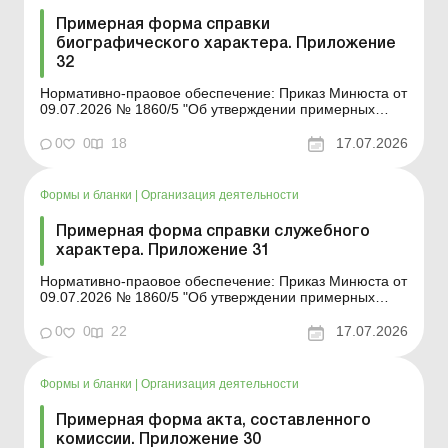
Примерная форма справки
биографического характера. Приложение
32
Нормативно-праовое обеспечение: Приказ Минюста от
09.07.2026 № 1860/5 "Об утверждении примерных
форм и описей унифицированных форм типовых
документов, создаваемых во время деятельности
0
0
18
17.07.2026
юридического лица» Форма для загрузки: Другие
примерные формы и описи унифицированных ф...
Формы и бланки
|
Организация деятельности
Примерная форма справки служебного
характера. Приложение 31
Нормативно-праовое обеспечение: Приказ Минюста от
09.07.2026 № 1860/5 "Об утверждении примерных
форм и описей унифицированных форм типовых
документов, создаваемых во время деятельности
0
0
22
17.07.2026
юридического лица» Форма для загрузки: Другие
примерные формы и описи унифицирован...
Формы и бланки
|
Организация деятельности
Примерная форма акта, составленного
комиссии. Приложение 30