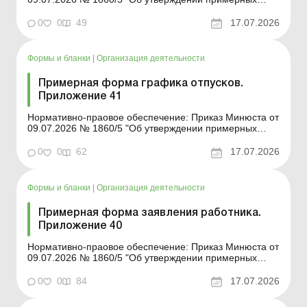
форм и описей унифицированных форм типовых
документов, создаваемых во время деятельности
0
0
49
17.07.2026
юридического лица» Форма для загрузки: Другие
примерные формы и описи унифицированных ф...
Формы и бланки
|
Организация деятельности
Примерная форма графика отпусков.
Приложение 41
Нормативно-праовое обеспечение: Приказ Минюста от
09.07.2026 № 1860/5 "Об утверждении примерных
форм и описаний унифицированных форм типовых
документов, создаваемых во время деятельности
0
0
62
17.07.2026
юридического лица» Форма для загрузки: Другие
примерные формы и описи унифицированных...
Формы и бланки
|
Организация деятельности
Примерная форма заявления работника.
Приложение 40
Нормативно-праовое обеспечение: Приказ Минюста от
09.07.2026 № 1860/5 "Об утверждении примерных
форм и описаний унифицированных форм типовых
документов, создаваемых во время деятельности
0
0
84
17.07.2026
юридического лица» Форма для загрузки: Другие
примерные формы и описи унифицированных...