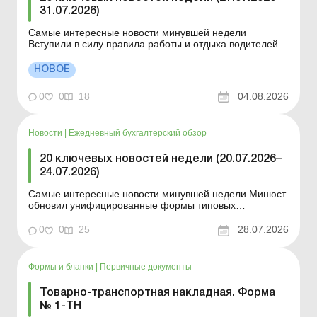
31.07.2026)
Самые интересные новости минувшей недели
Вступили в силу правила работы и отдыха водителей
Президент подписал законы о мобилизации и военном
положении Для сельхозпредприятий и ФЛП введены
НОВОЕ
новые разовые статистические формы Со 2 августа
изменяется порядок зачисления отдельных периодов
0
0
18
04.08.2026
работы в стр...
Новости
|
Ежедневный бухгалтерский обзор
20 ключевых новостей недели (20.07.2026–
24.07.2026)
Самые интересные новости минувшей недели Минюст
обновил унифицированные формы типовых
документов для юрлиц Минэкономики отозвало
новость о создании координационного центра по
0
0
25
28.07.2026
организации бронирования У работника выявлен
статус «в розыске»: что нужно знать работодателям
Закон о ВПЛ: ка...
Формы и бланки
|
Первичные документы
Товарно-транспортная накладная. Форма
№ 1-ТН