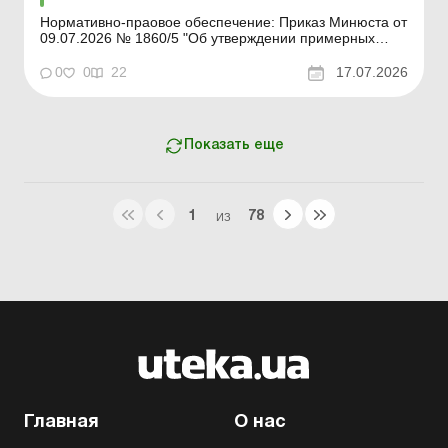
Нормативно-праовое обеспечение: Приказ Минюста от
09.07.2026 № 1860/5 "Об утверждении примерных
форм и описей унифицированных форм типовых
документов, создаваемых во время деятельности
0
0
22
17.07.2026
юридического лица» Форма для загрузки: Другие
примерные формы и описи унифицирован...
Показать еще
1
78
ИЗ
Главная
О нас