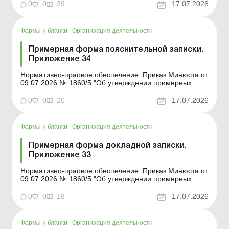
документов, создаваемых во время деятельности
0
0
29
17.07.2026
юридического лица» Форма для загрузки: Другие
примерные формы и описи унифицированных ф...
Формы и бланки
|
Организация деятельности
Примерная форма пояснительной записки.
Приложение 34
Нормативно-праовое обеспечение: Приказ Минюста от
09.07.2026 № 1860/5 "Об утверждении примерных
форм и описей унифицированных форм типовых
документов, создаваемых во время деятельности
0
0
20
17.07.2026
юридического лица» Форма для загрузки: Другие
примерные формы и описи унифицированных ф...
Формы и бланки
|
Организация деятельности
Примерная форма докладной записки.
Приложение 33
Нормативно-праовое обеспечение: Приказ Минюста от
09.07.2026 № 1860/5 "Об утверждении примерных
форм и описей унифицированных форм типовых
документов, создаваемых во время деятельности
0
0
18
17.07.2026
юридического лица» Форма для загрузки: Другие
примерные формы и описи унифицированных ф...
Формы и бланки
|
Организация деятельности