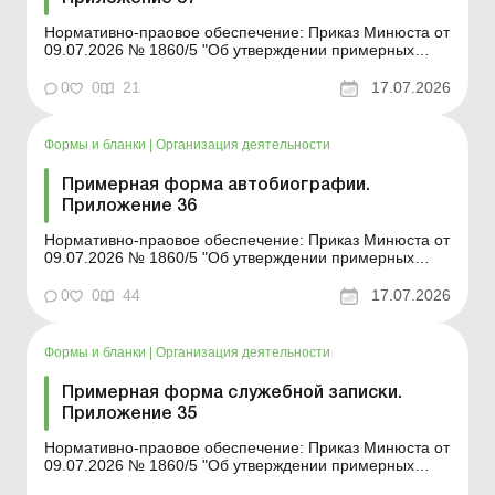
Нормативно-праовое обеспечение: Приказ Минюста от
09.07.2026 № 1860/5 "Об утверждении примерных
форм и описей унифицированных форм типовых
документов, создаваемых во время деятельности
0
0
21
17.07.2026
юридического лица» Форма для загрузки: Другие
примерные формы и описи унифицированных ф...
Формы и бланки
|
Организация деятельности
Примерная форма автобиографии.
Приложение 36
Нормативно-праовое обеспечение: Приказ Минюста от
09.07.2026 № 1860/5 "Об утверждении примерных
форм и описей унифицированных форм типовых
документов, создаваемых во время деятельности
0
0
44
17.07.2026
юридического лица» Форма для загрузки: Другие
примерные формы и описи унифицирован...
Формы и бланки
|
Организация деятельности
Примерная форма служебной записки.
Приложение 35
Нормативно-праовое обеспечение: Приказ Минюста от
09.07.2026 № 1860/5 "Об утверждении примерных
форм и описей унифицированных форм типовых