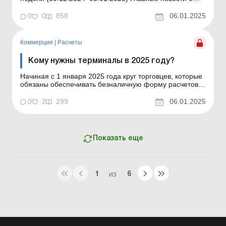
важнейших изменениях в законодательстве –
обновляется ежедневно Содержание номера
0
0
858
06.01.2025
Юридические консультации Читать Предприятие
включено в «Клуб белого бизнеса»: что это...
Коммерция
|
Расчеты
Кому нужны терминалы в 2025 году?
Начиная с 1 января 2025 года круг торговцев, которые
обязаны обеспечивать безналичную форму расчетов,
значительно расширен. Рассмотрим, кто из них должен
устанавливать платежный терминал, имеются ли
0
2
299
06.01.2025
альтернативы и кто еще может работать без
терминала. Начиная с 1 января 2025 года круг
торговцев, кот...
Показать еще
1
6
ИЗ