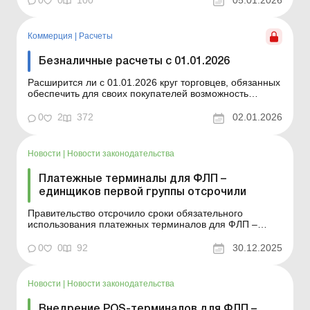
0
0
100
05.01.2026
вы найдете в статье. Баланс № 1 от 6 января 2026
года В статье мы в очередной раз обратимся к п. 1
постановления...
Коммерция
|
Расчеты
Безналичные расчеты с 01.01.2026
Расширится ли с 01.01.2026 круг торговцев, обязанных
обеспечить для своих покупателей возможность
осуществления безналичных расчетов? Как
организовать прием безналичных платежей? Ответы
0
2
372
02.01.2026
вы найдете в статье. В статье мы в очередной раз
обратимся к п. 1 постановления КМУ от 29.07.2022 №
894 «Об ...
Новости
|
Новости законодательства
Платежные терминалы для ФЛП –
единщиков первой группы отсрочили
Правительство отсрочило сроки обязательного
использования платежных терминалов для ФЛП –
единщиков первой группы – до завершения военного
положения и еще на три месяца после его отмены.
0
0
92
30.12.2025
Больше по теме: Расчеты через POS-терминал:
оформление чеков и учет Правительство отсрочило
сроки обя...
Новости
|
Новости законодательства
Внедрение POS-терминалов для ФЛП –