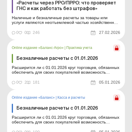
«Расчеты через РРО/ПРРО: что проверяет
ГНС и как работать без штрафов»
Наличные и безналичные расчеты за товары или
услуги являются неотъемлемой частью хозяйственной
деятельности практически всех субъектов
хозяйствования. Но чтобы не подвергать себя риску
0
0
246
27.02.2026
уплаты немаленьких штрафов, нужно знать, как
организовать проведение таких расчетов, какие
ограничения соблюдать,...
Online издание «Баланс-Агро»
|
Практика учета
Безналичные расчеты с 01.01.2026
Расширится ли с 01.01.2026 круг торговцев, обязанных
обеспечить для своих покупателей возможность
осуществления безналичных расчетов? Как
организовать прием безналичных платежей? Ответы
0
2
181
05.01.2026
вы найдете в статье. Баланс-Агро № 1 от 6 января
2026 года В статье мы в очередной раз обратимся к п.
1 постанов...
Online издание «Баланс»
|
Касса и расчеты
Безналичные расчеты с 01.01.2026
Расширится ли с 01.01.2026 круг торговцев, обязанных
обеспечить для своих покупателей возможность
осуществления безналичных расчетов? Как
организовать прием безналичных платежей? Ответы