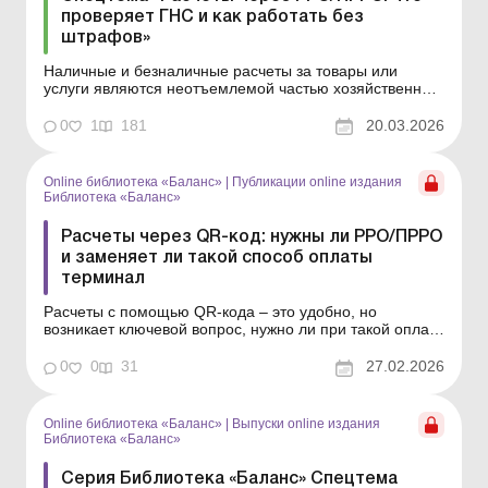
проверяет ГНС и как работать без
штрафов»
Наличные и безналичные расчеты за товары или
услуги являются неотъемлемой частью хозяйственной
деятельности практически всех субъектов
хозяйствования. Но чтобы не подвергать себя риску
0
1
181
20.03.2026
уплаты немаленьких штрафов, нужно знать, как
организовать проведение таких расчетов, какие
ограничения соблюдать, ...
Online библиотека «Баланс»
|
Публикации online издания
Библиотека «Баланс»
Расчеты через QR-код: нужны ли РРО/ПРРО
и заменяет ли такой способ оплаты
терминал
Расчеты с помощью QR-кода – это удобно, но
возникает ключевой вопрос, нужно ли при такой оплате
применять РРО/ПРРО и выдавать фискальный чек. В
статье выясним, когда чек можно не оформлять и
0
0
31
27.02.2026
может ли QR-код заменить платежный терминал для
безналичных расчетов. Серия Библиотека «Баланс&...
Online библиотека «Баланс»
|
Выпуски online издания
Библиотека «Баланс»
Серия Библиотека «Баланс» Спецтема