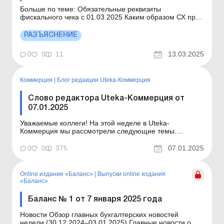
Больше по теме: Обязательные реквизиты
фискального чека с 01.03.2025 Каким образом СХ при
оплате платежной картой заполнять строки 12–17
фискального чека, если «ПРРО ГНС» не имеет
РАЗЪЯСНЕНИЕ
возможности интеграции с терминалом (POS-
терминалами) и терминал используется отдельно?
0
0
11
13.03.2025
Форма и соде...
Коммерция
|
Блог редакции Uteka-Коммерция
Слово редактора Uteka-Коммерция от
07.01.2025
Уважаемые коллеги! На этой неделе в Uteka-
Коммерция мы рассмотрели следующие темы.
Предприятие включено в «Клуб белого бизнеса»: что
это значит? Недавно некоторые налогоплательщики –
0
0
375
07.01.2025
как юрлица, так и предприниматели – получили от
органов ГНС уведомления о включении в Переч...
Online издание «Баланс»
|
Выпуски online издания
«Баланс»
Баланс № 1 от 7 января 2025 года
Новости Обзор главных бухгалтерских новостей
недели (30.12.2024–03.01.2025) Главные новости о