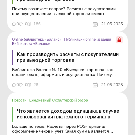
Почему возникает вопрос? Расчеты с покупателями
при осуществлении выездной торговли имеют
определенные особенности, отличные от
стационарной торговли, и это вызывает множество
0
0
186
21.05.2025
вопросов на практике. Поэтому в статье рассмотрим:
какая торговля считается выездной; можно ли
производить наличные рас...
Online библиотека «Баланс»
|
Публикации online издания
Библиотека «Баланс»
Как производить расчеты с покупателями
при выездной торговле
Библиотека Баланс № 10 «Выездная торговля: как
организовать, оформить и осуществлять» Почему
возникает вопрос? Расчеты с покупателями при
осуществлении выездной торговли имеют
0
0
26
21.05.2025
определенные особенности, отличные от
стационарной торговли, и это вызывает множество
вопросов на практике. По...
Новости
|
Ежедневный бухгалтерский обзор
Что является доходом единщика в случае
использования платежного терминала
Больше по теме: Расчеты через POS-терминал:
оформление чеков и учет Какая сумма является