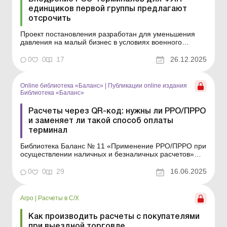
единщиков первой группы предлагают
отсрочить
Проект постановления разработан для уменьшения
давления на малый бизнес в условиях военного
положения путем отсрочки срока внедрения
безналичных расчетов физлицами-
0
0
17
26.12.2025
предпринимателями – плательщиками единого налога
первой группы; торговцами, осуществляющими
торговлю с торговых автоматов, выездну...
Online библиотека «Баланс»
|
Публикации online издания
Библиотека «Баланс»
Расчеты через QR-код: нужны ли РРО/ПРРО
и заменяет ли такой способ оплаты
терминал
Библиотека Баланс № 11 «Применение РРО/ПРРО при
осуществлении наличных и безналичных расчетов»
Многие субъекты хозяйствования используют расчеты
через QR-код, ведь это довольно удобный способ
0
0
29
16.06.2025
безналичной оплаты. Но возникают вопросы: нужно ли
оформлять при этом фискальные чеки и достато...
Агро
|
Расчеты в С/Х
Как производить расчеты с покупателями
при выездной торговле