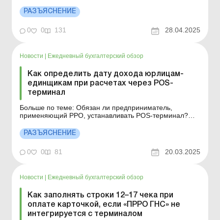
доходом ЮЛ – плательщика ЕН третьей группы при
использовании платежных терминалов при
РАЗЪЯСНЕНИЕ
осуществлении расчетов за товары (работы, услуги):
полная сумма выручки (с учетом суммы комиссии,
0
0
131
28.04.2025
удержанной банком) и...
Новости
|
Ежедневный бухгалтерский обзор
Как определить дату дохода юрлицам-
единщикам при расчетах через POS-
терминал
Больше по теме: Обязан ли предприниматель,
применяющий РРО, устанавливать POS-терминал?
Оплата послуг через POS-термінал: чи потрібний РРО?
Юридические лица – плательщики единого налога
РАЗЪЯСНЕНИЕ
третьей группы, осуществляющие расчеты с помощью
POS-терминалов с выдачей фискального (кассового)
0
0
81
20.03.2025
чека, да...
Новости
|
Ежедневный бухгалтерский обзор
Как заполнять строки 12–17 чека при
оплате карточкой, если «ПРРО ГНС» не
интегрируется с терминалом