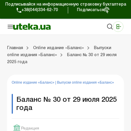
Подписывайся на информационную страховку бухгалтера
+38(044)334-62-70
Подписаться
Медицинские КНП
Online издание «Баланс»
Online издание «Баланс-Агро»
Online библиотека «Баланс»
Портал Баланс-Бюджет
Сервисы Баланс-Бюджет
Мир позитива
Выпуски online издания «Баланс»
Оплата труда и кадры
Касса и расчеты
Упра
С
Бу
ВЭ
Ар
Главная
Online издание «Баланс»
Выпуски
online издания «Баланс»
Баланс № 30 от 29 июля
2025 года
дания «Баланс»
ры
счеты
Управленческий учет
Судебная практика
Бухгалтерский учет и финотчетность
ВЭД и валютные операции
Аренда и лизинг
Справочная информация
Юридические консультации
Online издание «Баланс»
|
Выпуски online издания «Баланс»
Баланс № 30 от 29 июля 2025
года
Редакция