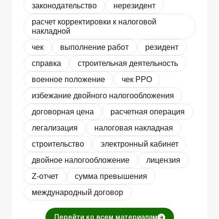
законодательство
нерезидент
расчет корректировки к налоговой
накладной
чек
выполнение работ
резидент
справка
строительная деятельность
военное положение
чек РРО
избежание двойного налогообложения
договорная цена
расчетная операция
легализация
налоговая накладная
строительство
электронный кабинет
двойное налогообложение
лицензия
Z-отчет
сумма превышения
международный договор
Перейти ко всем материалам