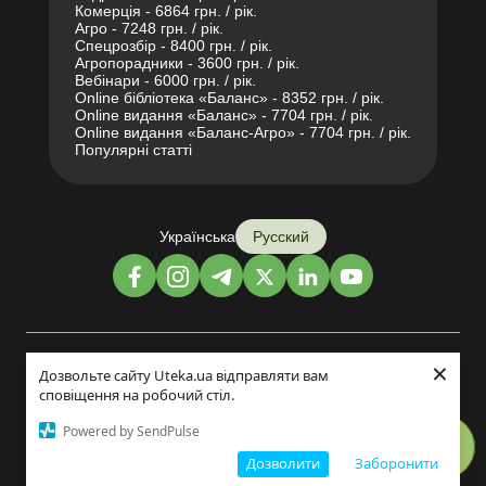
Комерція - 6864 грн. / рік.
Агро - 7248 грн. / рік.
Спецрозбір - 8400 грн. / рік.
Агропорадники - 3600 грн. / рік.
Вебінари - 6000 грн. / рік.
Online бібліотека «Баланс» - 8352 грн. / рік.
Online видання «Баланс» - 7704 грн. / рік.
Online видання «Баланс-Агро» - 7704 грн. / рік.
Популярні статті
Українська
Русский
×
Дизайн и разработка:
Дозвольте сайту Uteka.ua відправляти вам
сповіщення на робочий стіл.
©2014-2026
Powered by SendPulse
Дозволити
Заборонити