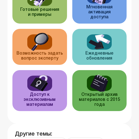
Мгновенная
Готовые решения
активация
и примеры
доступа
Возможность задать
Ежедневные
вопрос эксперту
обновления
Доступ к
Открытый архив
эксклюзивным
материалов с 2015
материалам
года
Другие темы: