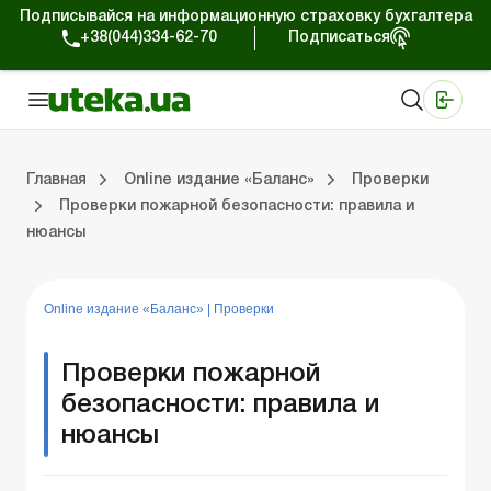
Подписывайся на информационную страховку бухгалтера
+38(044)334-62-70
Подписаться
Медицинские КНП
Online издание «Баланс»
Online издание «Баланс-Агро»
Online библиотека «Баланс»
Портал Баланс-Бюджет
Сервисы Баланс-Бюджет
Мир позитива
Выпуски online издания «Баланс»
Оплата труда и кадры
Касса и расчеты
Упра
С
Бу
ВЭ
Ар
Главная
Online издание «Баланс»
Проверки
Проверки пожарной безопасности: правила и
нюансы
дания «Баланс»
ры
счеты
Управленческий учет
Судебная практика
Бухгалтерский учет и финотчетность
ВЭД и валютные операции
Аренда и лизинг
Справочная информация
Юридические консультации
Online издание «Баланс»
|
Проверки
Проверки пожарной
безопасности: правила и
нюансы