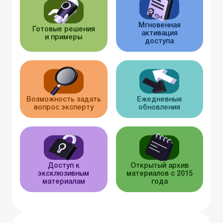
Мгновенная
Готовые решения
активация
и примеры
доступа
Возможность задать
Ежедневные
вопрос эксперту
обновления
Доступ к
Открытый архив
эксклюзивным
материалов с 2015
материалам
года