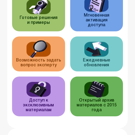
Мгновенная
Готовые решения
активация
и примеры
доступа
Возможность задать
Ежедневные
вопрос эксперту
обновления
Доступ к
Открытый архив
эксклюзивным
материалов с 2015
материалам
года