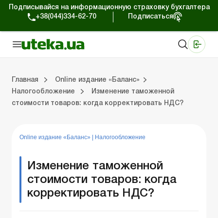
Подписывайся на информационную страховку бухгалтера
+38(044)334-62-70
Подписаться
Медицинские КНП
Online издание «Баланс»
Online издание «Баланс-Агро»
Online библиотека «Баланс»
Портал Баланс-Бюджет
Сервисы Баланс-Бюджет
Мир позитива
Выпуски online издания «Баланс»
Оплата труда и кадры
Касса и расчеты
Упра
С
Бу
ВЭ
Ар
Главная
Online издание «Баланс»
Налогообложение
Изменение таможенной
стоимости товаров: когда корректировать НДС?
дания «Баланс»
ры
счеты
Управленческий учет
Судебная практика
Бухгалтерский учет и финотчетность
ВЭД и валютные операции
Аренда и лизинг
Справочная информация
Юридические консультации
Online издание «Баланс»
|
Налогообложение
Изменение таможенной
стоимости товаров: когда
корректировать НДС?