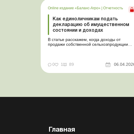
Online издание «Баланс-Агро»
|
Отчетность
Как единоличникам подать
декларацию об имущественном
состоянии и доходах
В статье расскажем, когда доходы от
продажи собственной сельхозпродукции
подлежат налогообложению, в каких
случаях физлицо обязано подать
декларацию и как определить и
задекларировать налогооблагаемый доход.
0
1
89
06.04.202
Баланс-Агро № 14 от 7 апреля 2026 года
На практике физлица, которые
самостоятельно обрабат...
Главная