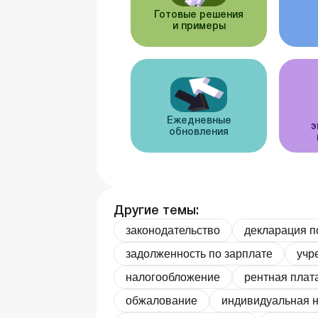
Готовые решения
и примеры
Ежедневные
э
обновления
Другие темы:
законодательство
декларация п
задолженность по зарплате
учр
налогообложение
рентная плат
обжалование
индивидуальная н