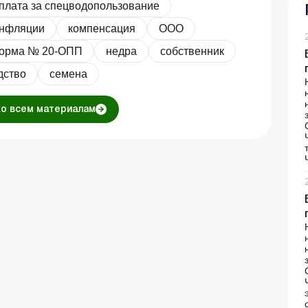
плата за спецводопользование
инфляции
компенсация
ООО
орма № 20-ОПП
недра
собственник
дство
семена
ко всем материалам