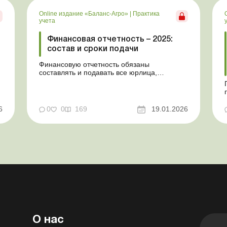
Online издание «Баланс-Агро»
|
Практика
учета
Финансовая отчетность – 2025:
состав и сроки подачи
Финансовую отчетность обязаны
составлять и подавать все юрлица,
созданные в соответствии с
законодательством Украины, а также
филиалы и представительства юрлиц,
созданных согласно законодательству
6
0
0
169
19.01.2026
иностранного государства. В статье
расскажем, в какие сроки и по каким
формам нужно подавать финотчет...
О нас