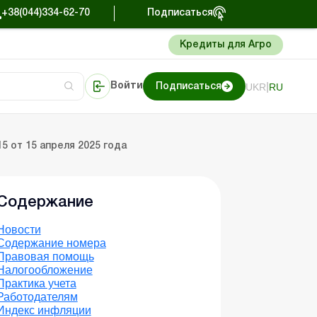
+38(044)334-62-70
Подписаться
Кредиты для Агро
|
UKR
RU
Войти
Подписаться
ка
Портал Баланс-Бюджет
5 от 15 апреля 2025 года
Содержание
Новости
Содержание номера
Правовая помощь
Налогообложение
Практика учета
Работодателям
Индекс инфляции