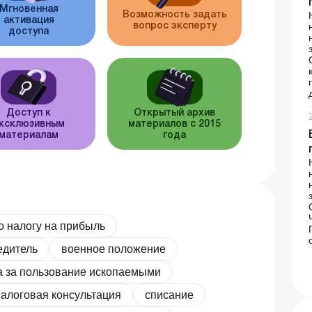
Мгновенная
Возможность задать
активация
вопрос эксперту
доступа
Доступ к
Открытый архив
ксклюзивным
материалов с 2015
материалам
года
о налогу на прибыль
едитель
военное положение
а за пользование ископаемыми
алоговая консультация
списание