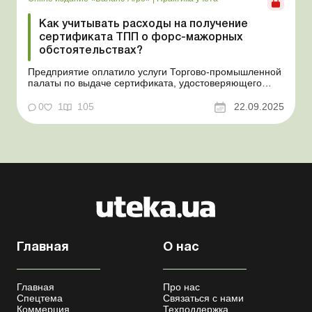
Как учитывать расходы на получение
сертификата ТПП о форс-мажорных
обстоятельствах?
Предприятие оплатило услуги Торгово-промышленной
палаты по выдаче сертификата, удостоверяющего
наступление форс-мажорных обстоятельств. На какие
расходы и на какой бухгалтерский счет отнести сумму
0
1
105
22.09.2025
такой оплаты? Баланс-Агро № 38 от 23 сентября 2025
года Практическая ситуация Предприятие оплатило у...
Главная
О нас
Главная
Про нас
Спецтема
Связаться с нами
Коммерция
Техподдержка