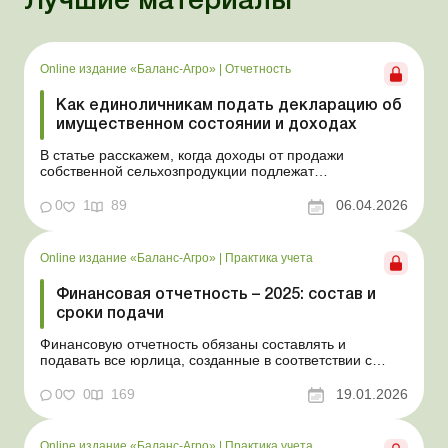
Лучшие материалы
Online издание «Баланс-Агро»
|
Отчетность
Как единоличникам подать декларацию об
имущественном состоянии и доходах
В статье расскажем, когда доходы от продажи
собственной сельхозпродукции подлежат
налогообложению, в каких случаях физлицо обязано
подать декларацию и как определить и
0
1
89
06.04.2026
задекларировать налогооблагаемый доход. Баланс-
Агро № 14 от 7 апреля 2026 года На практике
физлица, которые самостоятельно обрабат...
Online издание «Баланс-Агро»
|
Практика учета
Финансовая отчетность – 2025: состав и
сроки подачи
Финансовую отчетность обязаны составлять и
подавать все юрлица, созданные в соответствии с
законодательством Украины, а также филиалы и
представительства юрлиц, созданных согласно
0
0
169
19.01.2026
законодательству иностранного государства. В статье
расскажем, в какие сроки и по каким формам нужно
подавать финотчет...
Online издание «Баланс-Агро»
|
Практика учета