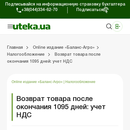
Подписывайся на информационную страховку бухгалтера
+38(044)334-62-70
Подписаться
Медицинские КНП
Online издание «Баланс»
Online издание «Баланс-Агро»
Online библиотека «Баланс»
Портал Баланс-Бюджет
Сервисы Баланс-Бюджет
Мир позитива
Выпуски online издания «Баланс-Агро»
Земельные отношения
Решаем проблемы вместе
Справочная информация
Главная
Online издание «Баланс-Агро»
Налогообложение
Возврат товара после
окончания 1095 дней: учет НДС
»
 отношения
 проблемы вместе
я информация
Фермерским хозяйствам
РРО, кассовые операции, расчеты
Ответы на 
Государстве
Online издание «Баланс-Агро»
|
Налогообложение
Возврат товара после
окончания 1095 дней: учет
НДС