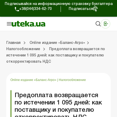
Подписывайся на информационную страховку бухгалтера
+38(044)334-62-70
Подписаться
Медицинские КНП
Online издание «Баланс»
Online издание «Баланс-Агро»
Online библиотека «Баланс»
Портал Баланс-Бюджет
Сервисы Баланс-Бюджет
Мир позитива
Выпуски online издания «Баланс-Агро»
Земельные отношения
Решаем проблемы вместе
Справочная информация
Главная
Online издание «Баланс-Агро»
Налогообложение
Предоплата возвращается по
истечении 1 095 дней: как поставщику и покупателю
»
 отношения
 проблемы вместе
я информация
Фермерским хозяйствам
РРО, кассовые операции, расчеты
Ответы на 
Государстве
откорректировать НДС
Online издание «Баланс-Агро»
|
Налогообложение
Предоплата возвращается
по истечении 1 095 дней: как
поставщику и покупателю