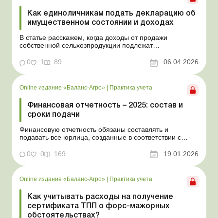
Как единоличникам подать декларацию об
имущественном состоянии и доходах
В статье расскажем, когда доходы от продажи
собственной сельхозпродукции подлежат
налогообложению, в каких случаях физлицо обязано
подать декларацию и как определить и
0
1
89
06.04.2026
задекларировать налогооблагаемый доход. Баланс-
Агро № 14 от 7 апреля 2026 года На практике
физлица, которые самостоятельно обрабат...
Online издание «Баланс-Агро»
|
Практика учета
Финансовая отчетность – 2025: состав и
сроки подачи
Финансовую отчетность обязаны составлять и
подавать все юрлица, созданные в соответствии с
законодательством Украины, а также филиалы и
представительства юрлиц, созданных согласно
0
0
169
19.01.2026
законодательству иностранного государства. В статье
расскажем, в какие сроки и по каким формам нужно
подавать финотчет...
Online издание «Баланс-Агро»
|
Практика учета
Как учитывать расходы на получение
сертификата ТПП о форс-мажорных
обстоятельствах?