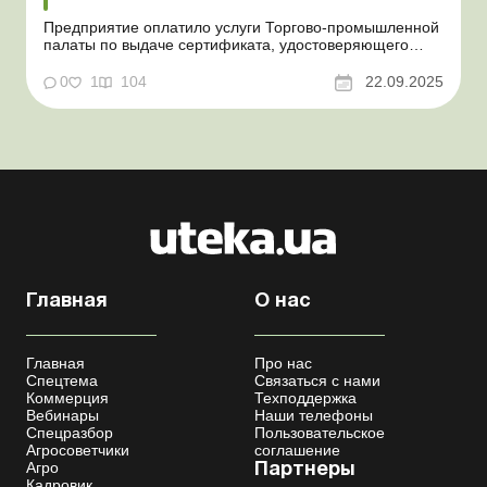
Предприятие оплатило услуги Торгово-промышленной
палаты по выдаче сертификата, удостоверяющего
наступление форс-мажорных обстоятельств. На какие
расходы и на какой бухгалтерский счет отнести сумму
0
1
104
22.09.2025
такой оплаты? Баланс-Агро № 38 от 23 сентября 2025
года Практическая ситуация Предприятие оплатило у...
Главная
О нас
Главная
Про нас
Спецтема
Связаться с нами
Коммерция
Техподдержка
Вебинары
Наши телефоны
Спецразбор
Пользовательское
Агросоветчики
соглашение
Агро
Партнеры
Кадровик