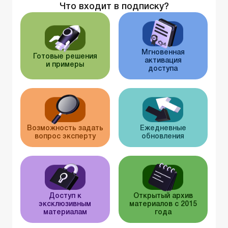
Что входит в подписку?
Мгновенная
Готовые решения
активация
и примеры
доступа
Возможность задать
Ежедневные
вопрос эксперту
обновления
Доступ к
Открытый архив
эксклюзивным
материалов с 2015
материалам
года