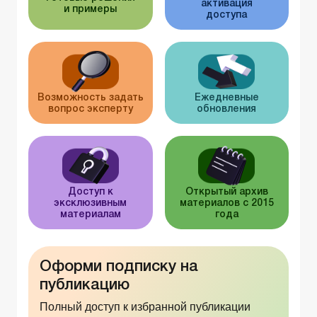
активация
и примеры
доступа
Возможность задать
Ежедневные
вопрос эксперту
обновления
Доступ к
Открытый архив
эксклюзивным
материалов с 2015
материалам
года
Оформи подписку на
публикацию
Полный доступ к избранной публикации